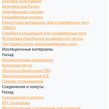
Боковое уплотнение
Демпферные балки
Демпферные станции
Конвейерные ролики
Ремонтные материалы для конвейерных лент
СВМПЭ
Скребки очищающие для конвейерных лент
Футеровка барабанов конвейерной ленты
Чистящие щетки для конвейерных лент
Изоляционные материалы
Назад
Изоляционные материалы
Киперная лента
Лента изоляционная ПВХ
Лента изоляционная Х/Б
Пленка полиимидная
Соединения и хомуты
Назад
Соединения и хомуты
БРС и камлоки
Металлические соединения для шлангов