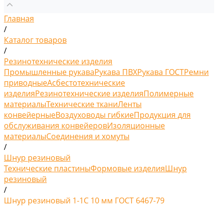
Главная
/
Каталог товаров
/
Резинотехнические изделия
Промышленные рукава
Рукава ПВХ
Рукава ГОСТ
Ремни
приводные
Асбестотехнические
изделия
Резинотехнические изделия
Полимерные
материалы
Технические ткани
Ленты
конвейерные
Воздуховоды гибкие
Продукция для
обслуживания конвейеров
Изоляционные
материалы
Соединения и хомуты
/
Шнур резиновый
Технические пластины
Формовые изделия
Шнур
резиновый
/
Шнур резиновый 1-1С 10 мм ГОСТ 6467-79