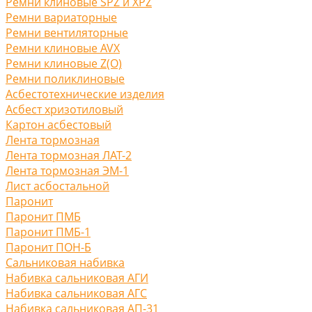
Ремни клиновые SPZ и XPZ
Ремни вариаторные
Ремни вентиляторные
Ремни клиновые AVX
Ремни клиновые Z(O)
Ремни поликлиновые
Асбестотехнические изделия
Асбест хризотиловый
Картон асбестовый
Лента тормозная
Лента тормозная ЛАТ-2
Лента тормозная ЭМ-1
Лист асбостальной
Паронит
Паронит ПМБ
Паронит ПМБ-1
Паронит ПОН-Б
Сальниковая набивка
Набивка сальниковая АГИ
Набивка сальниковая АГС
Набивка сальниковая АП-31