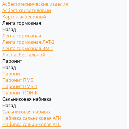
Асбестотехнические изделия
Асбест хризотиловый
Картон асбестовый
Лента тормозная
Назад
Лента тормозная
Лента тормозная ЛАТ-2
Лента тормозная ЭМ-1
Лист асбостальной
Паронит
Назад
Паронит
Паронит ПМБ
Паронит ПМБ-1
Паронит ПОН-Б
Сальниковая набивка
Назад
Сальниковая набивка
Набивка сальниковая АГИ
Набивка сальниковая АГС