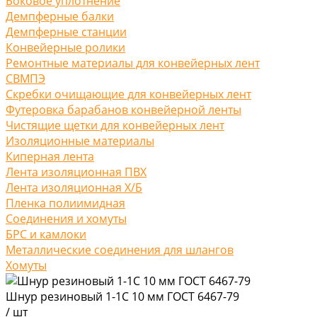
Боковое уплотнение
Демпферные балки
Демпферные станции
Конвейерные ролики
Ремонтные материалы для конвейерных лент
СВМПЭ
Скребки очищающие для конвейерных лент
Футеровка барабанов конвейерной ленты
Чистящие щетки для конвейерных лент
Изоляционные материалы
Киперная лента
Лента изоляционная ПВХ
Лента изоляционная Х/Б
Пленка полиимидная
Соединения и хомуты
БРС и камлоки
Металлические соединения для шлангов
Хомуты
Шнур резиновый 1-1С 10 мм ГОСТ 6467-79
/
шт