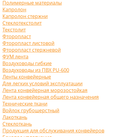
Полимерные материалы
Капролон
Капролон стержни
Стеклотекстолит
Текстолит
Фторопласт
Фторопласт листовой
Фторопласт стержневой
ФУМ лента
Воздуховоды гибкие
Воздуховоды из ПВХ PU-600
Ленты конвейерные
Для легких условий эксплуатации
Лента конвейерная морозостойкая
Лента конвейерная общего назначения
Технические ткани
Войлок грубошерстный
Лакоткань
Стеклоткань
Продукция для обслуживания конвейеров