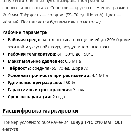
Шнур изготовлен из вулканизированной резины
специального состава. Сечение — круглого сечения, размер
∅10 мм. Твёрдость — средняя (55–70 ед. Шора А). Цвет —
чёрный. Поставляется бухтами или по метражу.
Рабочие параметры
Рабочая среда:
растворы кислот и щелочей до 20% (кроме
азотной и уксусной), вода, воздух, инертные газы
Рабочая температура:
от −30°С до +50°С
Максимальное давление:
0,5 МПа
Твёрдость:
средняя (55–70 ед. Шора А)
Условная прочность при растяжении:
4.4 МПа
Удлинение при разрыве:
250 %
Гарантийный срок хранения:
3 года
Срок эксплуатации:
2 года
Расшифровка маркировки
Пример условного обозначения:
Шнур 1-1С ∅10 мм ГОСТ
6467-79