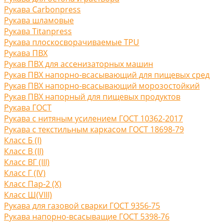
Рукава Carbonpress
Рукава шламовые
Рукава Titanpress
Рукава плоскосворачиваемые TPU
Рукава ПВХ
Рукав ПВХ для ассенизаторных машин
Рукав ПВХ напорно-всасывающий для пищевых сред
Рукав ПВХ напорно-всасывающий морозостойкий
Рукав ПВХ напорный для пищевых продуктов
Рукава ГОСТ
Рукава с нитяным усилением ГОСТ 10362-2017
Рукава с текстильным каркасом ГОСТ 18698-79
Класс Б (I)
Класс В (II)
Класс ВГ (III)
Класс Г (IV)
Класс Пар-2 (X)
Класс Ш(VIII)
Рукава для газовой сварки ГОСТ 9356-75
Рукава напорно-всасыващие ГОСТ 5398-76