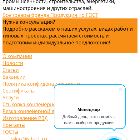
промышленности, строительства, энергетики,
машиностроения и других отраслей.
Все товары бренда Продукция по ГОСТ
Нужна консультация?
Подробно расскажем о наших услугах, видах работ и
типовых проектах, рассчитаем стоимость и
подготовим индивидуальное предложение!
Задать вопрос
О компании
Новости
Статьи
Вакансии
Политика конфиденциальности
Сертификаты
Услуги
Стыковка конвейерной ленты
Менеджер
Резка конвейерной ленты
Добрый день, готов помочь
Изготовление РВД
вам с выбором продукции
Контакты
ГОСТы
zakaz@sib-rti.ru