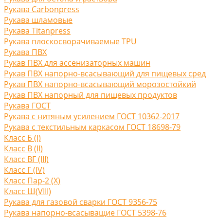
Рукава Carbonpress
Рукава шламовые
Рукава Titanpress
Рукава плоскосворачиваемые TPU
Рукава ПВХ
Рукав ПВХ для ассенизаторных машин
Рукав ПВХ напорно-всасывающий для пищевых сред
Рукав ПВХ напорно-всасывающий морозостойкий
Рукав ПВХ напорный для пищевых продуктов
Рукава ГОСТ
Рукава с нитяным усилением ГОСТ 10362-2017
Рукава с текстильным каркасом ГОСТ 18698-79
Класс Б (I)
Класс В (II)
Класс ВГ (III)
Класс Г (IV)
Класс Пар-2 (X)
Класс Ш(VIII)
Рукава для газовой сварки ГОСТ 9356-75
Рукава напорно-всасыващие ГОСТ 5398-76