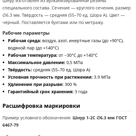
Шнур изготовлен из вулканизированной резины
специального состава. Сечение — круглого сечения, размер
∅6.3 мм. Твёрдость — средняя (55–70 ед. Шора А). Цвет —
чёрный. Поставляется бухтами или по метражу.
Рабочие параметры
Рабочая среда:
воздух, азот, инертные газы (до +90°С),
водяной пар (до +140°С)
Рабочая температура:
от −30°С до +140°С
Максимальное давление:
0,5 МПа
Твёрдость:
средняя (55–70 ед. Шора А)
Условная прочность при растяжении:
3.9 МПа
Удлинение при разрыве:
300 %
Гарантийный срок хранения:
3 года
Расшифровка маркировки
Пример условного обозначения:
Шнур 1-2С ∅6.3 мм ГОСТ
6467-79