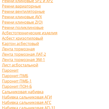
Ремни клиновые SPZ и XPZ
Ремни вариаторные
Ремни вентиляторные
Ремни клиновые AVX
Ремни клиновые Z(O)
Ремни поликлиновые
Асбестотехнические изделия
Асбест хризотиловый
Картон асбестовый
Лента тормозная
Лента тормозная ЛАТ-2
Лента тормозная ЭМ-1
Лист асбостальной
Паронит
Паронит ПМБ
Паронит ПМБ-1
Паронит ПОН-Б
Сальниковая набивка
Набивка сальниковая АГИ
Набивка сальниковая АГС
Набивка сальниковая АП-31