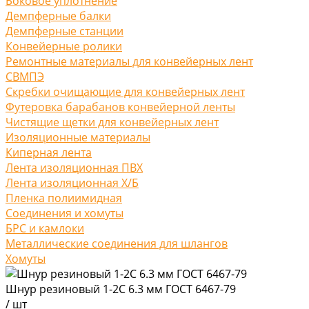
Боковое уплотнение
Демпферные балки
Демпферные станции
Конвейерные ролики
Ремонтные материалы для конвейерных лент
СВМПЭ
Скребки очищающие для конвейерных лент
Футеровка барабанов конвейерной ленты
Чистящие щетки для конвейерных лент
Изоляционные материалы
Киперная лента
Лента изоляционная ПВХ
Лента изоляционная Х/Б
Пленка полиимидная
Соединения и хомуты
БРС и камлоки
Металлические соединения для шлангов
Хомуты
Шнур резиновый 1-2С 6.3 мм ГОСТ 6467-79
/
шт