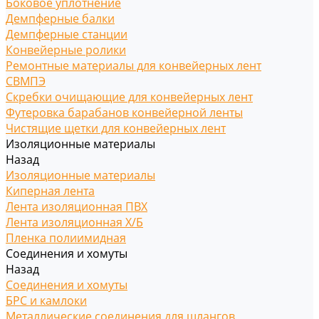
Боковое уплотнение
Демпферные балки
Демпферные станции
Конвейерные ролики
Ремонтные материалы для конвейерных лент
СВМПЭ
Скребки очищающие для конвейерных лент
Футеровка барабанов конвейерной ленты
Чистящие щетки для конвейерных лент
Изоляционные материалы
Назад
Изоляционные материалы
Киперная лента
Лента изоляционная ПВХ
Лента изоляционная Х/Б
Пленка полиимидная
Соединения и хомуты
Назад
Соединения и хомуты
БРС и камлоки
Металлические соединения для шлангов