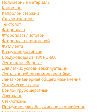
Полимерные материалы
Капролон
Капролон стержни
Стеклотекстолит
Текстолит
Фторопласт
Фторопласт листовой
Фторопласт стержневой
ФУМ лента
Воздуховоды гибкие
Воздуховоды из ПВХ PU-600
Ленты конвейерные
Для легких условий эксплуатации
Лента конвейерная морозостойкая
Лента конвейерная общего назначения
Технические ткани
Войлок грубошерстный
Лакоткань
Стеклоткань
Продукция для обслуживания конвейеров