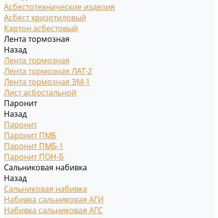
Асбестотехнические изделия
Асбест хризотиловый
Картон асбестовый
Лента тормозная
Назад
Лента тормозная
Лента тормозная ЛАТ-2
Лента тормозная ЭМ-1
Лист асбостальной
Паронит
Назад
Паронит
Паронит ПМБ
Паронит ПМБ-1
Паронит ПОН-Б
Сальниковая набивка
Назад
Сальниковая набивка
Набивка сальниковая АГИ
Набивка сальниковая АГС