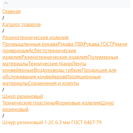
Главная
/
Каталог товаров
/
Резинотехнические изделия
Промышленные рукава
Рукава ПВХ
Рукава ГОСТ
Ремни
приводные
Асбестотехнические
изделия
Резинотехнические изделия
Полимерные
материалы
Технические ткани
Ленты
конвейерные
Воздуховоды гибкие
Продукция для
обслуживания конвейеров
Изоляционные
материалы
Соединения и хомуты
/
Шнур резиновый
Технические пластины
Формовые изделия
Шнур
резиновый
/
Шнур резиновый 1-2С 6.3 мм ГОСТ 6467-79