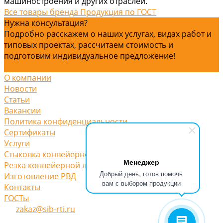
машиностроения и других отраслей.
Все товары бренда Продукция по ГОСТ
Нужна консультация?
Подробно расскажем о наших услугах, видах работ и
типовых проектах, рассчитаем стоимость и
подготовим индивидуальное предложение!
Задать вопрос
О компании
Новости
Статьи
Вакансии
Политика конфиденциальности
Сертификаты
Услуги
Стыковка конвейерной ленты
Менеджер
Резка конвейерной ленты
Добрый день, готов помочь
Изготовление РВД
вам с выбором продукции
Контакты
ГОСТы
zakaz@sib-rti.ru