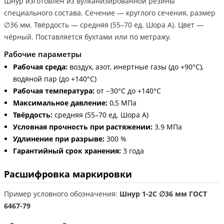
Шнур изготовлен из вулканизированной резины
специального состава. Сечение — круглого сечения, размер
∅36 мм. Твёрдость — средняя (55–70 ед. Шора А). Цвет —
чёрный. Поставляется бухтами или по метражу.
Рабочие параметры
Рабочая среда:
воздух, азот, инертные газы (до +90°С),
водяной пар (до +140°С)
Рабочая температура:
от −30°С до +140°С
Максимальное давление:
0,5 МПа
Твёрдость:
средняя (55–70 ед. Шора А)
Условная прочность при растяжении:
3.9 МПа
Удлинение при разрыве:
300 %
Гарантийный срок хранения:
3 года
Расшифровка маркировки
Пример условного обозначения:
Шнур 1-2С ∅36 мм ГОСТ
6467-79