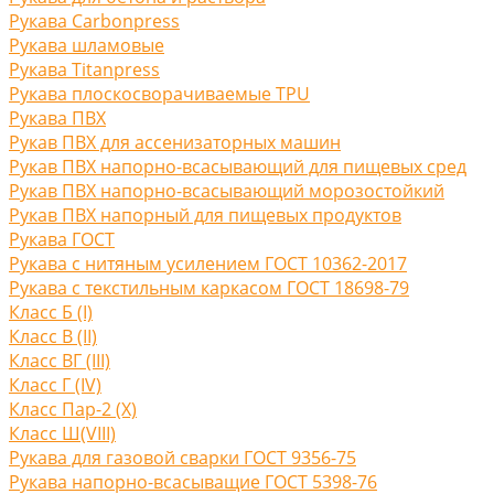
Рукава Carbonpress
Рукава шламовые
Рукава Titanpress
Рукава плоскосворачиваемые TPU
Рукава ПВХ
Рукав ПВХ для ассенизаторных машин
Рукав ПВХ напорно-всасывающий для пищевых сред
Рукав ПВХ напорно-всасывающий морозостойкий
Рукав ПВХ напорный для пищевых продуктов
Рукава ГОСТ
Рукава с нитяным усилением ГОСТ 10362-2017
Рукава с текстильным каркасом ГОСТ 18698-79
Класс Б (I)
Класс В (II)
Класс ВГ (III)
Класс Г (IV)
Класс Пар-2 (X)
Класс Ш(VIII)
Рукава для газовой сварки ГОСТ 9356-75
Рукава напорно-всасыващие ГОСТ 5398-76