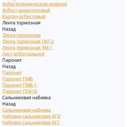
Асбестотехнические изделия
Асбест хризотиловый
Картон асбестовый
Лента тормозная
Назад
Лента тормозная
Лента тормозная ЛАТ-2
Лента тормозная ЭМ-1
Лист асбостальной
Паронит
Назад
Паронит
Паронит ПМБ
Паронит ПМБ-1
Паронит ПОН-Б
Сальниковая набивка
Назад
Сальниковая набивка
Набивка сальниковая АГИ
Набивка сальниковая АГС