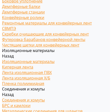
Боковое уплотнение
Демпферные балки
Демпферные станции
Конвейерные ролики
Ремонтные материалы для конвейерных лент
СВМПЭ
Скребки очищающие для конвейерных лент
Футеровка барабанов конвейерной ленты
Чистящие щетки для конвейерных лент
Изоляционные материалы
Назад
Изоляционные материалы
Киперная лента
Лента изоляционная ПВХ
Лента изоляционная Х/Б
Пленка полиимидная
Соединения и хомуты
Назад
Соединения и хомуты
БРС и камлоки
Металлические соединения для шлангов