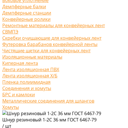
Боковое уплотнение
Демпферные балки
Демпферные станции
Конвейерные ролики
Ремонтные материалы для конвейерных лент
СВМПЭ
Скребки очищающие для конвейерных лент
Футеровка барабанов конвейерной ленты
Чистящие щетки для конвейерных лент
Изоляционные материалы
Киперная лента
Лента изоляционная ПВХ
Лента изоляционная Х/Б
Пленка полиимидная
Соединения и хомуты
БРС и камлоки
Металлические соединения для шлангов
Хомуты
Шнур резиновый 1-2С 36 мм ГОСТ 6467-79
/
шт