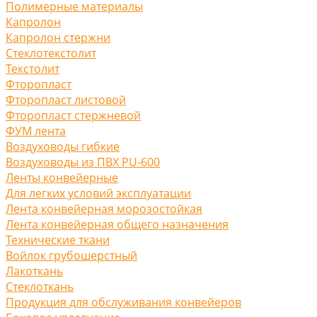
Полимерные материалы
Капролон
Капролон стержни
Стеклотекстолит
Текстолит
Фторопласт
Фторопласт листовой
Фторопласт стержневой
ФУМ лента
Воздуховоды гибкие
Воздуховоды из ПВХ PU-600
Ленты конвейерные
Для легких условий эксплуатации
Лента конвейерная морозостойкая
Лента конвейерная общего назначения
Технические ткани
Войлок грубошерстный
Лакоткань
Стеклоткань
Продукция для обслуживания конвейеров