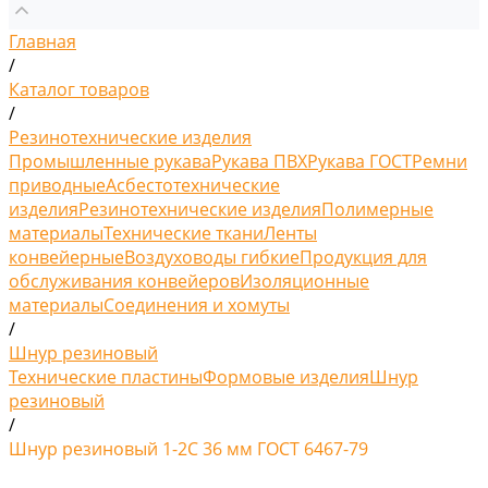
Главная
/
Каталог товаров
/
Резинотехнические изделия
Промышленные рукава
Рукава ПВХ
Рукава ГОСТ
Ремни
приводные
Асбестотехнические
изделия
Резинотехнические изделия
Полимерные
материалы
Технические ткани
Ленты
конвейерные
Воздуховоды гибкие
Продукция для
обслуживания конвейеров
Изоляционные
материалы
Соединения и хомуты
/
Шнур резиновый
Технические пластины
Формовые изделия
Шнур
резиновый
/
Шнур резиновый 1-2С 36 мм ГОСТ 6467-79