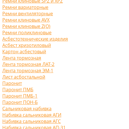
Ремни клиновые SPZ и XPZ
Ремни вариаторные
Ремни вентиляторные
Ремни клиновые AVX
Ремни клиновые Z(O)
Ремни поликлиновые
Асбестотехнические изделия
Асбест хризотиловый
Картон асбестовый
Лента тормозная
Лента тормозная ЛАТ-2
Лента тормозная ЭМ-1
Лист асбостальной
Паронит
Паронит ПМБ
Паронит ПМБ-1
Паронит ПОН-Б
Сальниковая набивка
Набивка сальниковая АГИ
Набивка сальниковая АГС
Набивка сальниковая АП-31