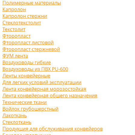
Полимерные материалы
Капролон
Капролон стержни
Стеклотекстолит
Текстолит
Фторопласт
Фторопласт листовой
Фторопласт стержневой
ФУМ лента
Воздуховоды гибкие
Воздуховоды из ПВХ PU-600
Ленты конвейерные
Для легких условий эксплуатации
Лента конвейерная морозостойкая
Лента конвейерная общего назначения
Технические ткани
Войлок грубошерстный
Лакоткань
Стеклоткань
Продукция для обслуживания конвейеров