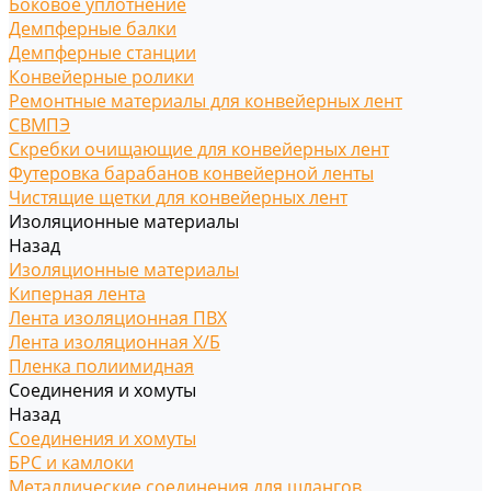
Боковое уплотнение
Демпферные балки
Демпферные станции
Конвейерные ролики
Ремонтные материалы для конвейерных лент
СВМПЭ
Скребки очищающие для конвейерных лент
Футеровка барабанов конвейерной ленты
Чистящие щетки для конвейерных лент
Изоляционные материалы
Назад
Изоляционные материалы
Киперная лента
Лента изоляционная ПВХ
Лента изоляционная Х/Б
Пленка полиимидная
Соединения и хомуты
Назад
Соединения и хомуты
БРС и камлоки
Металлические соединения для шлангов