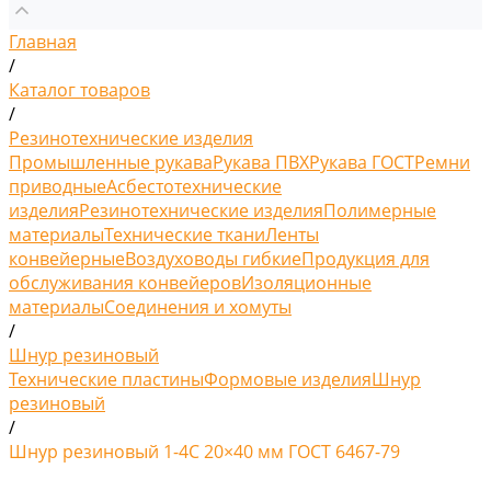
Главная
/
Каталог товаров
/
Резинотехнические изделия
Промышленные рукава
Рукава ПВХ
Рукава ГОСТ
Ремни
приводные
Асбестотехнические
изделия
Резинотехнические изделия
Полимерные
материалы
Технические ткани
Ленты
конвейерные
Воздуховоды гибкие
Продукция для
обслуживания конвейеров
Изоляционные
материалы
Соединения и хомуты
/
Шнур резиновый
Технические пластины
Формовые изделия
Шнур
резиновый
/
Шнур резиновый 1-4С 20×40 мм ГОСТ 6467-79