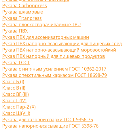
Рукава Carbonpress
Рукава шламовые
Рукава Titanpress
Рукава плоскосворачиваемые TPU
Рукава ПВХ
Рукав ПВХ для ассенизаторных машин
Рукав ПВХ напорно-всасывающий для пищевых сред
Рукав ПВХ напорно-всасывающий морозостойкий
Рукав ПВХ напорный для пищевых продуктов
Рукава ГОСТ
Рукава с нитяным усилением ГОСТ 10362-2017
Рукава с текстильным каркасом ГОСТ 18698-79
Класс Б (I)
Класс В (II)
Класс ВГ (III)
Класс Г (IV)
Класс Пар-2 (X)
Класс Ш(VIII)
Рукава для газовой сварки ГОСТ 9356-75
Рукава напорно-всасыващие ГОСТ 5398-76