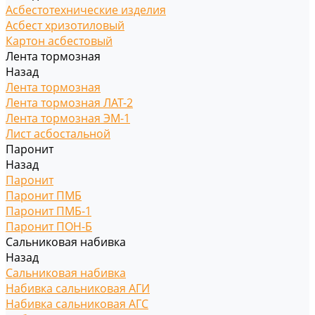
Асбестотехнические изделия
Асбест хризотиловый
Картон асбестовый
Лента тормозная
Назад
Лента тормозная
Лента тормозная ЛАТ-2
Лента тормозная ЭМ-1
Лист асбостальной
Паронит
Назад
Паронит
Паронит ПМБ
Паронит ПМБ-1
Паронит ПОН-Б
Сальниковая набивка
Назад
Сальниковая набивка
Набивка сальниковая АГИ
Набивка сальниковая АГС