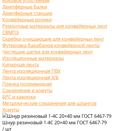
Боковое уплотнение
Демпферные балки
Демпферные станции
Конвейерные ролики
Ремонтные материалы для конвейерных лент
СВМПЭ
Скребки очищающие для конвейерных лент
Футеровка барабанов конвейерной ленты
Чистящие щетки для конвейерных лент
Изоляционные материалы
Киперная лента
Лента изоляционная ПВХ
Лента изоляционная Х/Б
Пленка полиимидная
Соединения и хомуты
БРС и камлоки
Металлические соединения для шлангов
Хомуты
Шнур резиновый 1-4С 20×40 мм ГОСТ 6467-79
/
шт