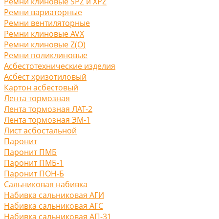
Ремни клиновые SPZ и XPZ
Ремни вариаторные
Ремни вентиляторные
Ремни клиновые AVX
Ремни клиновые Z(O)
Ремни поликлиновые
Асбестотехнические изделия
Асбест хризотиловый
Картон асбестовый
Лента тормозная
Лента тормозная ЛАТ-2
Лента тормозная ЭМ-1
Лист асбостальной
Паронит
Паронит ПМБ
Паронит ПМБ-1
Паронит ПОН-Б
Сальниковая набивка
Набивка сальниковая АГИ
Набивка сальниковая АГС
Набивка сальниковая АП-31