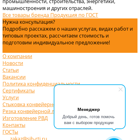
промышленности, строительства, энергетики,
машиностроения и других отраслей.
Все товары бренда Продукция по ГОСТ
Нужна консультация?
Подробно расскажем о наших услугах, видах работ и
типовых проектах, рассчитаем стоимость и
подготовим индивидуальное предложение!
Задать вопрос
О компании
Новости
Статьи
Вакансии
Политика конфиденциальности
Сертификаты
Услуги
Стыковка конвейерной ленты
Менеджер
Резка конвейерной ленты
Добрый день, готов помочь
Изготовление РВД
вам с выбором продукции
Контакты
ГОСТы
zakaz@sib-rti.ru