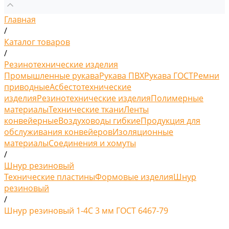
Главная
/
Каталог товаров
/
Резинотехнические изделия
Промышленные рукава
Рукава ПВХ
Рукава ГОСТ
Ремни
приводные
Асбестотехнические
изделия
Резинотехнические изделия
Полимерные
материалы
Технические ткани
Ленты
конвейерные
Воздуховоды гибкие
Продукция для
обслуживания конвейеров
Изоляционные
материалы
Соединения и хомуты
/
Шнур резиновый
Технические пластины
Формовые изделия
Шнур
резиновый
/
Шнур резиновый 1-4С 3 мм ГОСТ 6467-79