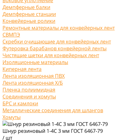
Боковое уплотнение
Демпферные балки
Демпферные станции
Конвейерные ролики
Ремонтные материалы для конвейерных лент
СВМПЭ
Скребки очищающие для конвейерных лент
Футеровка барабанов конвейерной ленты
Чистящие щетки для конвейерных лент
Изоляционные материалы
Киперная лента
Лента изоляционная ПВХ
Лента изоляционная Х/Б
Пленка полиимидная
Соединения и хомуты
БРС и камлоки
Металлические соединения для шлангов
Хомуты
Шнур резиновый 1-4С 3 мм ГОСТ 6467-79
/
шт