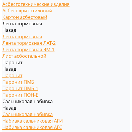
Асбестотехнические изделия
Асбест хризотиловый
Картон асбестовый
Лента тормозная
Назад
Лента тормозная
Лента тормозная ЛАТ-2
Лента тормозная ЭМ-1
Лист асбостальной
Паронит
Назад
Паронит
Паронит ПМБ
Паронит ПМБ-1
Паронит ПОН-Б
Сальниковая набивка
Назад
Сальниковая набивка
Набивка сальниковая АГИ
Набивка сальниковая АГС