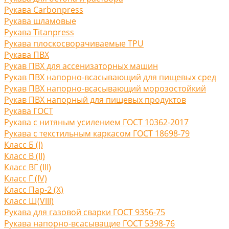
Рукава Carbonpress
Рукава шламовые
Рукава Titanpress
Рукава плоскосворачиваемые TPU
Рукава ПВХ
Рукав ПВХ для ассенизаторных машин
Рукав ПВХ напорно-всасывающий для пищевых сред
Рукав ПВХ напорно-всасывающий морозостойкий
Рукав ПВХ напорный для пищевых продуктов
Рукава ГОСТ
Рукава с нитяным усилением ГОСТ 10362-2017
Рукава с текстильным каркасом ГОСТ 18698-79
Класс Б (I)
Класс В (II)
Класс ВГ (III)
Класс Г (IV)
Класс Пар-2 (X)
Класс Ш(VIII)
Рукава для газовой сварки ГОСТ 9356-75
Рукава напорно-всасыващие ГОСТ 5398-76