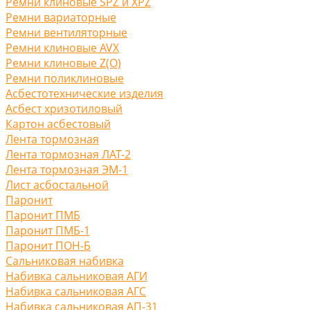
Ремни клиновые SPZ и XPZ
Ремни вариаторные
Ремни вентиляторные
Ремни клиновые AVX
Ремни клиновые Z(O)
Ремни поликлиновые
Асбестотехнические изделия
Асбест хризотиловый
Картон асбестовый
Лента тормозная
Лента тормозная ЛАТ-2
Лента тормозная ЭМ-1
Лист асбостальной
Паронит
Паронит ПМБ
Паронит ПМБ-1
Паронит ПОН-Б
Сальниковая набивка
Набивка сальниковая АГИ
Набивка сальниковая АГС
Набивка сальниковая АП-31