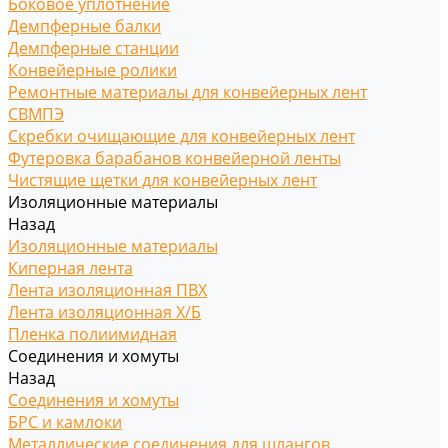
Боковое уплотнение
Демпферные балки
Демпферные станции
Конвейерные ролики
Ремонтные материалы для конвейерных лент
СВМПЭ
Скребки очищающие для конвейерных лент
Футеровка барабанов конвейерной ленты
Чистящие щетки для конвейерных лент
Изоляционные материалы
Назад
Изоляционные материалы
Киперная лента
Лента изоляционная ПВХ
Лента изоляционная Х/Б
Пленка полиимидная
Соединения и хомуты
Назад
Соединения и хомуты
БРС и камлоки
Металлические соединения для шлангов