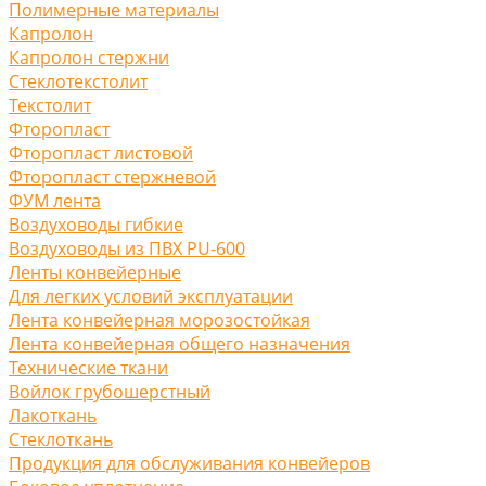
Полимерные материалы
Капролон
Капролон стержни
Стеклотекстолит
Текстолит
Фторопласт
Фторопласт листовой
Фторопласт стержневой
ФУМ лента
Воздуховоды гибкие
Воздуховоды из ПВХ PU-600
Ленты конвейерные
Для легких условий эксплуатации
Лента конвейерная морозостойкая
Лента конвейерная общего назначения
Технические ткани
Войлок грубошерстный
Лакоткань
Стеклоткань
Продукция для обслуживания конвейеров