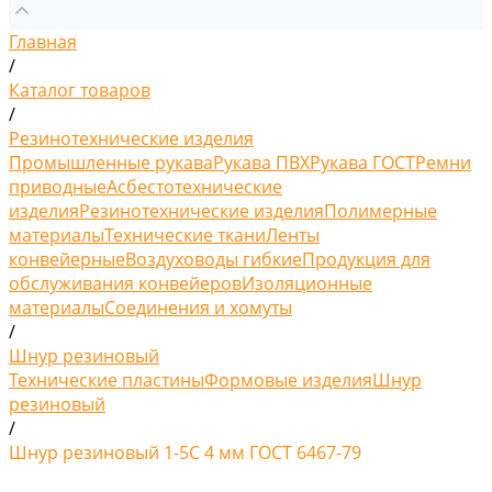
Главная
/
Каталог товаров
/
Резинотехнические изделия
Промышленные рукава
Рукава ПВХ
Рукава ГОСТ
Ремни
приводные
Асбестотехнические
изделия
Резинотехнические изделия
Полимерные
материалы
Технические ткани
Ленты
конвейерные
Воздуховоды гибкие
Продукция для
обслуживания конвейеров
Изоляционные
материалы
Соединения и хомуты
/
Шнур резиновый
Технические пластины
Формовые изделия
Шнур
резиновый
/
Шнур резиновый 1-5С 4 мм ГОСТ 6467-79