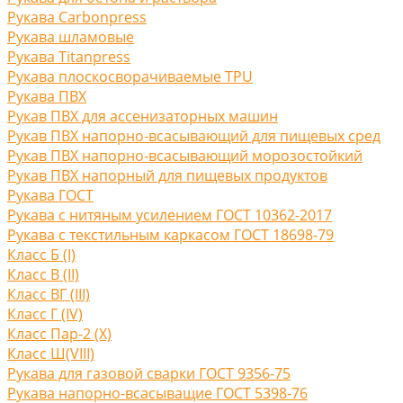
Рукава Carbonpress
Рукава шламовые
Рукава Titanpress
Рукава плоскосворачиваемые TPU
Рукава ПВХ
Рукав ПВХ для ассенизаторных машин
Рукав ПВХ напорно-всасывающий для пищевых сред
Рукав ПВХ напорно-всасывающий морозостойкий
Рукав ПВХ напорный для пищевых продуктов
Рукава ГОСТ
Рукава с нитяным усилением ГОСТ 10362-2017
Рукава с текстильным каркасом ГОСТ 18698-79
Класс Б (I)
Класс В (II)
Класс ВГ (III)
Класс Г (IV)
Класс Пар-2 (X)
Класс Ш(VIII)
Рукава для газовой сварки ГОСТ 9356-75
Рукава напорно-всасыващие ГОСТ 5398-76