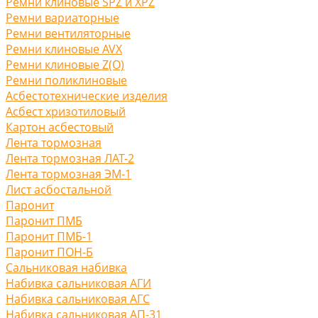
Ремни клиновые SPZ и XPZ
Ремни вариаторные
Ремни вентиляторные
Ремни клиновые AVX
Ремни клиновые Z(O)
Ремни поликлиновые
Асбестотехнические изделия
Асбест хризотиловый
Картон асбестовый
Лента тормозная
Лента тормозная ЛАТ-2
Лента тормозная ЭМ-1
Лист асбостальной
Паронит
Паронит ПМБ
Паронит ПМБ-1
Паронит ПОН-Б
Сальниковая набивка
Набивка сальниковая АГИ
Набивка сальниковая АГС
Набивка сальниковая АП-31