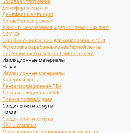
Боковое уплотнение
Демпферные балки
Демпферные станции
Конвейерные ролики
Ремонтные материалы для конвейерных лент
СВМПЭ
Скребки очищающие для конвейерных лент
Футеровка барабанов конвейерной ленты
Чистящие щетки для конвейерных лент
Изоляционные материалы
Назад
Изоляционные материалы
Киперная лента
Лента изоляционная ПВХ
Лента изоляционная Х/Б
Пленка полиимидная
Соединения и хомуты
Назад
Соединения и хомуты
БРС и камлоки
Металлические соединения для шлангов