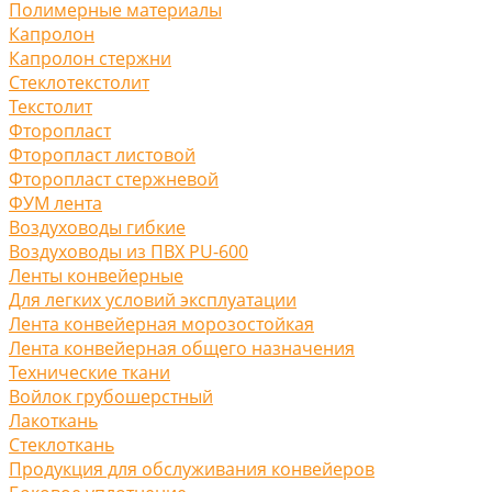
Полимерные материалы
Капролон
Капролон стержни
Стеклотекстолит
Текстолит
Фторопласт
Фторопласт листовой
Фторопласт стержневой
ФУМ лента
Воздуховоды гибкие
Воздуховоды из ПВХ PU-600
Ленты конвейерные
Для легких условий эксплуатации
Лента конвейерная морозостойкая
Лента конвейерная общего назначения
Технические ткани
Войлок грубошерстный
Лакоткань
Стеклоткань
Продукция для обслуживания конвейеров