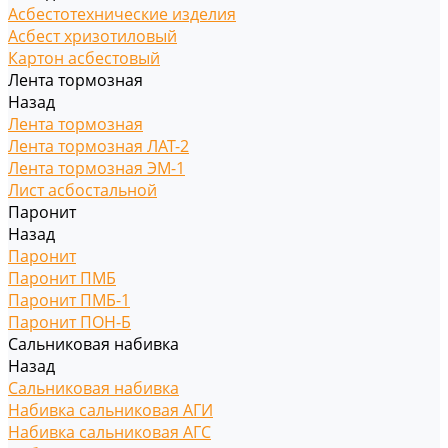
Асбестотехнические изделия
Асбест хризотиловый
Картон асбестовый
Лента тормозная
Назад
Лента тормозная
Лента тормозная ЛАТ-2
Лента тормозная ЭМ-1
Лист асбостальной
Паронит
Назад
Паронит
Паронит ПМБ
Паронит ПМБ-1
Паронит ПОН-Б
Сальниковая набивка
Назад
Сальниковая набивка
Набивка сальниковая АГИ
Набивка сальниковая АГС