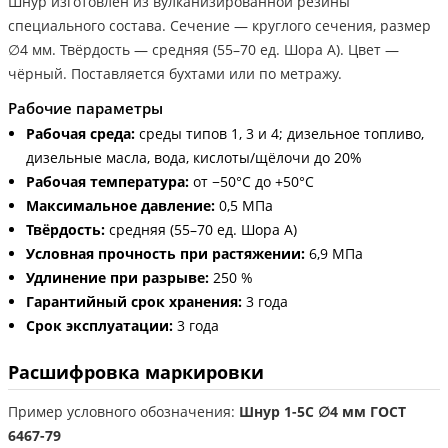
Шнур изготовлен из вулканизированной резины
специального состава. Сечение — круглого сечения, размер
∅4 мм. Твёрдость — средняя (55–70 ед. Шора А). Цвет —
чёрный. Поставляется бухтами или по метражу.
Рабочие параметры
Рабочая среда:
среды типов 1, 3 и 4; дизельное топливо,
дизельные масла, вода, кислоты/щёлочи до 20%
Рабочая температура:
от −50°С до +50°С
Максимальное давление:
0,5 МПа
Твёрдость:
средняя (55–70 ед. Шора А)
Условная прочность при растяжении:
6,9 МПа
Удлинение при разрыве:
250 %
Гарантийный срок хранения:
3 года
Срок эксплуатации:
3 года
Расшифровка маркировки
Пример условного обозначения:
Шнур 1-5С ∅4 мм ГОСТ
6467-79