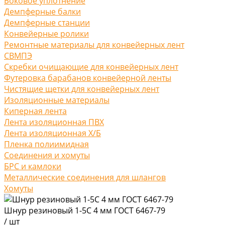
Боковое уплотнение
Демпферные балки
Демпферные станции
Конвейерные ролики
Ремонтные материалы для конвейерных лент
СВМПЭ
Скребки очищающие для конвейерных лент
Футеровка барабанов конвейерной ленты
Чистящие щетки для конвейерных лент
Изоляционные материалы
Киперная лента
Лента изоляционная ПВХ
Лента изоляционная Х/Б
Пленка полиимидная
Соединения и хомуты
БРС и камлоки
Металлические соединения для шлангов
Хомуты
Шнур резиновый 1-5С 4 мм ГОСТ 6467-79
/
шт