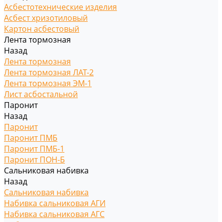
Асбестотехнические изделия
Асбест хризотиловый
Картон асбестовый
Лента тормозная
Назад
Лента тормозная
Лента тормозная ЛАТ-2
Лента тормозная ЭМ-1
Лист асбостальной
Паронит
Назад
Паронит
Паронит ПМБ
Паронит ПМБ-1
Паронит ПОН-Б
Сальниковая набивка
Назад
Сальниковая набивка
Набивка сальниковая АГИ
Набивка сальниковая АГС