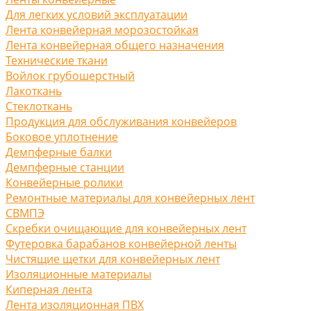
Для легких условий эксплуатации
Лента конвейерная морозостойкая
Лента конвейерная общего назначения
Технические ткани
Войлок грубошерстный
Лакоткань
Стеклоткань
Продукция для обслуживания конвейеров
Боковое уплотнение
Демпферные балки
Демпферные станции
Конвейерные ролики
Ремонтные материалы для конвейерных лент
СВМПЭ
Скребки очищающие для конвейерных лент
Футеровка барабанов конвейерной ленты
Чистящие щетки для конвейерных лент
Изоляционные материалы
Киперная лента
Лента изоляционная ПВХ