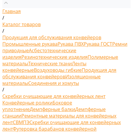
Главная
/
Каталог товаров
/
Продукция для обслуживания конвейеров
Промышленные рукава
Рукава ПВХ
Рукава ГОСТ
Ремни
приводные
Асбестотехнические
изделия
Резинотехнические изделия
Полимерные
материалы
Технические ткани
Ленты
конвейерные
Воздуховоды гибкие
Продукция для
обслуживания конвейеров
Изоляционные
материалы
Соединения и хомуты
/
Скребки очищающие для конвейерных лент
Конвейерные ролики
Боковое
уплотнение
Демпферные балки
Демпферные
станции
Ремонтные материалы для конвейерных
лент
СВМПЭ
Скребки очищающие для конвейерных
лент
Футеровка барабанов конвейерной