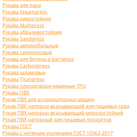
Рукава для пара
Рукава Steampress
Рукава химостойкие
Рукава Multipress
Рукава абразивостойкие
Рукава Sandpress
Рукава автомобильные
Рукава силиконовые
Рукава для бетона и раствора
Рукава Carbonpress
Рукава шламовые
Рукава Titanpress
Рукава плоскосворачиваемые TPU
Рукава ПВХ
Рукав ПВХ для ассенизаторных машин
Рукав ПВХ напорно-всасывающий для пищевых сред
Рукав ПВХ напорно-всасывающий морозостойкий
Рукав ПВХ напорный для пищевых продуктов
Рукава ГОСТ
Рукава с нитяным усилением ГОСТ 10362-2017