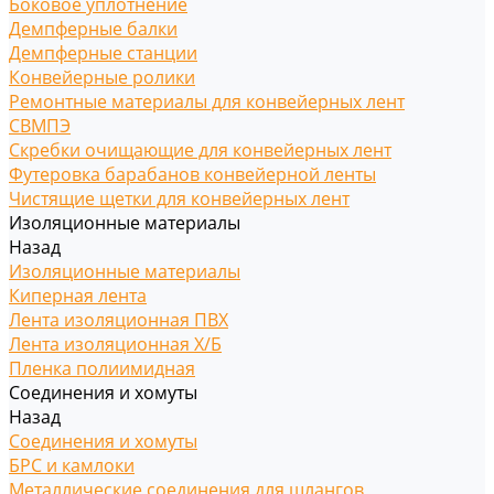
Боковое уплотнение
Демпферные балки
Демпферные станции
Конвейерные ролики
Ремонтные материалы для конвейерных лент
СВМПЭ
Скребки очищающие для конвейерных лент
Футеровка барабанов конвейерной ленты
Чистящие щетки для конвейерных лент
Изоляционные материалы
Назад
Изоляционные материалы
Киперная лента
Лента изоляционная ПВХ
Лента изоляционная Х/Б
Пленка полиимидная
Соединения и хомуты
Назад
Соединения и хомуты
БРС и камлоки
Металлические соединения для шлангов