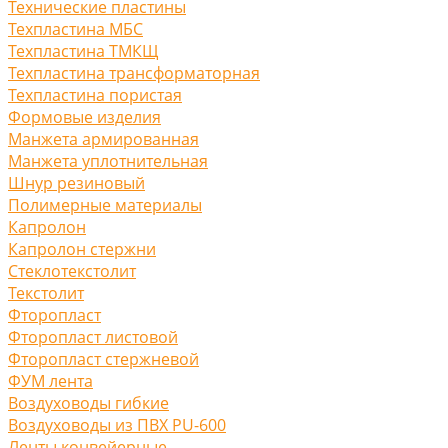
Технические пластины
Техпластина МБС
Техпластина ТМКЩ
Техпластина трансформаторная
Техпластина пористая
Формовые изделия
Манжета армированная
Манжета уплотнительная
Шнур резиновый
Полимерные материалы
Капролон
Капролон стержни
Стеклотекстолит
Текстолит
Фторопласт
Фторопласт листовой
Фторопласт стержневой
ФУМ лента
Воздуховоды гибкие
Воздуховоды из ПВХ PU-600
Ленты конвейерные