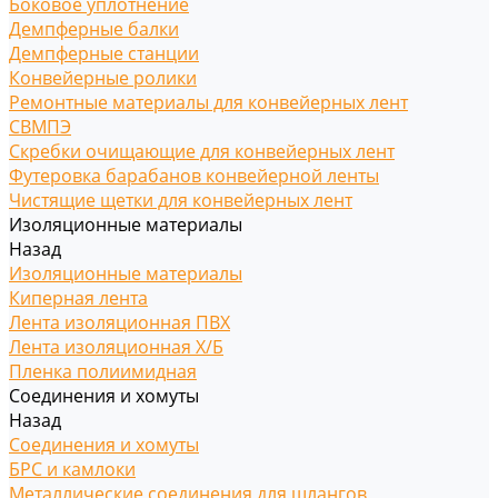
Боковое уплотнение
Демпферные балки
Демпферные станции
Конвейерные ролики
Ремонтные материалы для конвейерных лент
СВМПЭ
Скребки очищающие для конвейерных лент
Футеровка барабанов конвейерной ленты
Чистящие щетки для конвейерных лент
Изоляционные материалы
Назад
Изоляционные материалы
Киперная лента
Лента изоляционная ПВХ
Лента изоляционная Х/Б
Пленка полиимидная
Соединения и хомуты
Назад
Соединения и хомуты
БРС и камлоки
Металлические соединения для шлангов