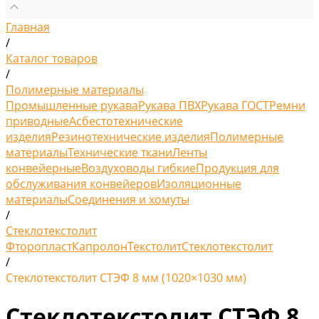
Главная
/
Каталог товаров
/
Полимерные материалы
Промышленные рукава
Рукава ПВХ
Рукава ГОСТ
Ремни
приводные
Асбестотехнические
изделия
Резинотехнические изделия
Полимерные
материалы
Технические ткани
Ленты
конвейерные
Воздуховоды гибкие
Продукция для
обслуживания конвейеров
Изоляционные
материалы
Соединения и хомуты
/
Стеклотекстолит
Фторопласт
Капролон
Текстолит
Стеклотекстолит
/
Стеклотекстолит СТЭФ 8 мм (1020×1030 мм)
Стеклотекстолит СТЭФ 8