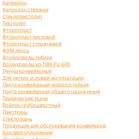
Капролон
Капролон стержни
Стеклотекстолит
Текстолит
Фторопласт
Фторопласт листовой
Фторопласт стержневой
ФУМ лента
Воздуховоды гибкие
Воздуховоды из ПВХ PU-600
Ленты конвейерные
Для легких условий эксплуатации
Лента конвейерная морозостойкая
Лента конвейерная общего назначения
Технические ткани
Войлок грубошерстный
Лакоткань
Стеклоткань
Продукция для обслуживания конвейеров
Боковое уплотнение