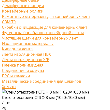
Демпферные балки
Демпферные станции
Конвейерные ролики
Ремонтные материалы для конвейерных лент
СВМПЭ
Скребки очищающие для конвейерных лент
Футеровка барабанов конвейерной ленты
Чистящие щетки для конвейерных лент
Изоляционные материалы
Киперная лента
Лента изоляционная ПВХ
Лента изоляционная Х/Б
Пленка полиимидная
Соединения и хомуты
БРС и камлоки
Металлические соединения для шлангов
Хомуты
Стеклотекстолит СТЭФ 8 мм (1020×1030 мм)
/
шт
-%