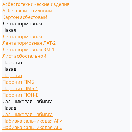
Асбестотехнические изделия
Асбест хризотиловый
Картон асбестовый
Лента тормозная
Назад
Лента тормозная
Лента тормозная ЛАТ-2
Лента тормозная ЭМ-1
Лист асбостальной
Паронит
Назад
Паронит
Паронит ПМБ
Паронит ПМБ-1
Паронит ПОН-Б
Сальниковая набивка
Назад
Сальниковая набивка
Набивка сальниковая АГИ
Набивка сальниковая АГС