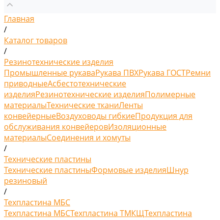
Главная
/
Каталог товаров
/
Резинотехнические изделия
Промышленные рукава
Рукава ПВХ
Рукава ГОСТ
Ремни
приводные
Асбестотехнические
изделия
Резинотехнические изделия
Полимерные
материалы
Технические ткани
Ленты
конвейерные
Воздуховоды гибкие
Продукция для
обслуживания конвейеров
Изоляционные
материалы
Соединения и хомуты
/
Технические пластины
Технические пластины
Формовые изделия
Шнур
резиновый
/
Техпластина МБС
Техпластина МБС
Техпластина ТМКЩ
Техпластина