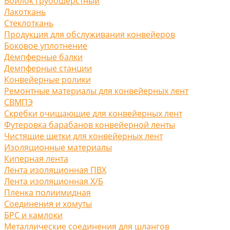
Войлок грубошерстный
Лакоткань
Стеклоткань
Продукция для обслуживания конвейеров
Боковое уплотнение
Демпферные балки
Демпферные станции
Конвейерные ролики
Ремонтные материалы для конвейерных лент
СВМПЭ
Скребки очищающие для конвейерных лент
Футеровка барабанов конвейерной ленты
Чистящие щетки для конвейерных лент
Изоляционные материалы
Киперная лента
Лента изоляционная ПВХ
Лента изоляционная Х/Б
Пленка полиимидная
Соединения и хомуты
БРС и камлоки
Металлические соединения для шлангов