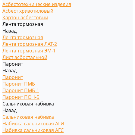
Асбестотехнические изделия
Асбест хризотиловый
Картон асбестовый
Лента тормозная
Назад
Лента тормозная
Лента тормозная ЛАТ-2
Лента тормозная ЭМ-1
Лист асбостальной
Паронит
Назад
Паронит
Паронит ПМБ
Паронит ПМБ-1
Паронит ПОН-Б
Сальниковая набивка
Назад
Сальниковая набивка
Набивка сальниковая АГИ
Набивка сальниковая АГС