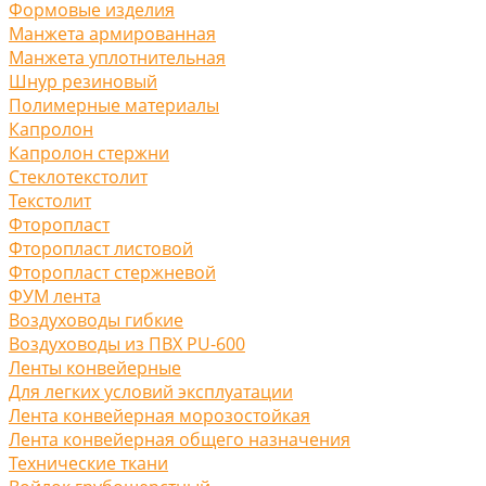
Формовые изделия
Манжета армированная
Манжета уплотнительная
Шнур резиновый
Полимерные материалы
Капролон
Капролон стержни
Стеклотекстолит
Текстолит
Фторопласт
Фторопласт листовой
Фторопласт стержневой
ФУМ лента
Воздуховоды гибкие
Воздуховоды из ПВХ PU-600
Ленты конвейерные
Для легких условий эксплуатации
Лента конвейерная морозостойкая
Лента конвейерная общего назначения
Технические ткани