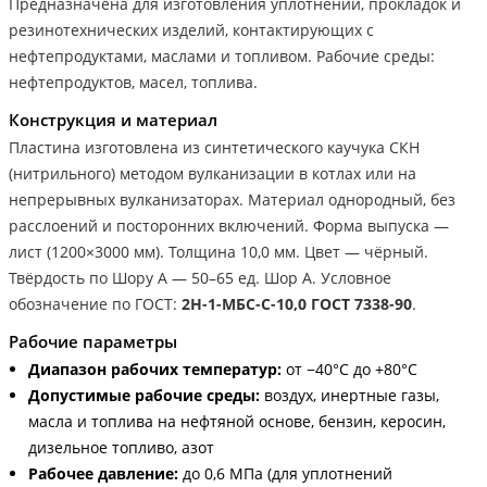
Предназначена для изготовления уплотнений, прокладок и
резинотехнических изделий, контактирующих с
нефтепродуктами, маслами и топливом. Рабочие среды:
нефтепродуктов, масел, топлива.
Конструкция и материал
Пластина изготовлена из синтетического каучука СКН
(нитрильного) методом вулканизации в котлах или на
непрерывных вулканизаторах. Материал однородный, без
расслоений и посторонних включений. Форма выпуска —
лист (1200×3000 мм). Толщина 10,0 мм. Цвет — чёрный.
Твёрдость по Шору А — 50–65 ед. Шор А. Условное
обозначение по ГОСТ:
2Н-1-МБС-С-10,0 ГОСТ 7338-90
.
Рабочие параметры
Диапазон рабочих температур:
от −40°С до +80°С
Допустимые рабочие среды:
воздух, инертные газы,
масла и топлива на нефтяной основе, бензин, керосин,
дизельное топливо, азот
Рабочее давление:
до 0,6 МПа (для уплотнений