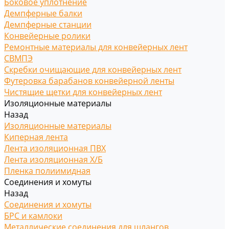
Боковое уплотнение
Демпферные балки
Демпферные станции
Конвейерные ролики
Ремонтные материалы для конвейерных лент
СВМПЭ
Скребки очищающие для конвейерных лент
Футеровка барабанов конвейерной ленты
Чистящие щетки для конвейерных лент
Изоляционные материалы
Назад
Изоляционные материалы
Киперная лента
Лента изоляционная ПВХ
Лента изоляционная Х/Б
Пленка полиимидная
Соединения и хомуты
Назад
Соединения и хомуты
БРС и камлоки
Металлические соединения для шлангов