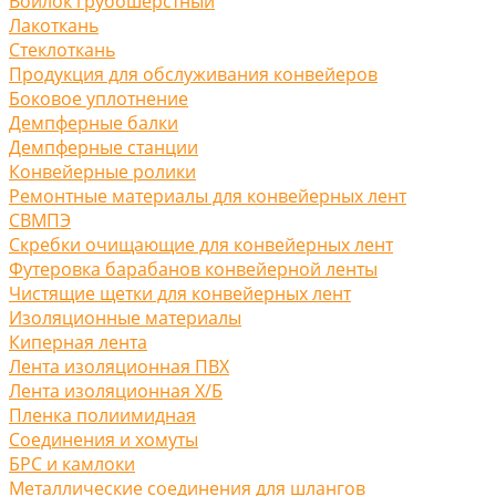
Войлок грубошерстный
Лакоткань
Стеклоткань
Продукция для обслуживания конвейеров
Боковое уплотнение
Демпферные балки
Демпферные станции
Конвейерные ролики
Ремонтные материалы для конвейерных лент
СВМПЭ
Скребки очищающие для конвейерных лент
Футеровка барабанов конвейерной ленты
Чистящие щетки для конвейерных лент
Изоляционные материалы
Киперная лента
Лента изоляционная ПВХ
Лента изоляционная Х/Б
Пленка полиимидная
Соединения и хомуты
БРС и камлоки
Металлические соединения для шлангов