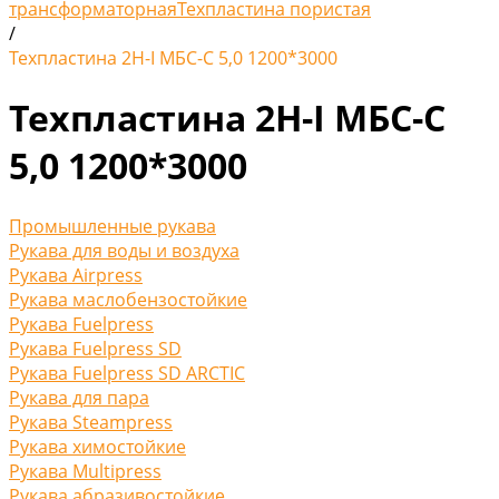
трансформаторная
Техпластина пористая
/
Техпластина 2Н-I МБС-С 5,0 1200*3000
Техпластина 2Н-I МБС-С
5,0 1200*3000
Промышленные рукава
Рукава для воды и воздуха
Рукава Airpress
Рукава маслобензостойкие
Рукава Fuelpress
Рукава Fuelpress SD
Рукава Fuelpress SD ARCTIC
Рукава для пара
Рукава Steampress
Рукава химостойкие
Рукава Multipress
Рукава абразивостойкие