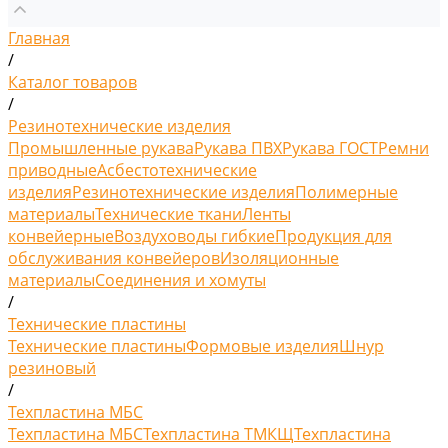
Главная
/
Каталог товаров
/
Резинотехнические изделия
Промышленные рукава
Рукава ПВХ
Рукава ГОСТ
Ремни
приводные
Асбестотехнические
изделия
Резинотехнические изделия
Полимерные
материалы
Технические ткани
Ленты
конвейерные
Воздуховоды гибкие
Продукция для
обслуживания конвейеров
Изоляционные
материалы
Соединения и хомуты
/
Технические пластины
Технические пластины
Формовые изделия
Шнур
резиновый
/
Техпластина МБС
Техпластина МБС
Техпластина ТМКЩ
Техпластина