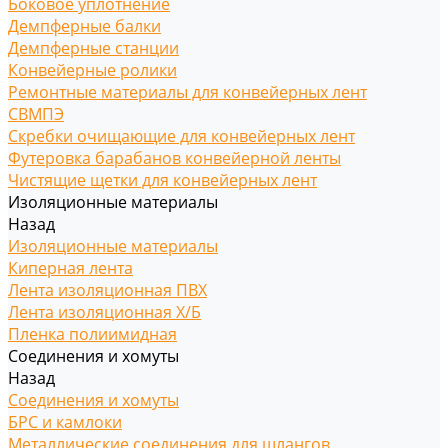
Боковое уплотнение
Демпферные балки
Демпферные станции
Конвейерные ролики
Ремонтные материалы для конвейерных лент
СВМПЭ
Скребки очищающие для конвейерных лент
Футеровка барабанов конвейерной ленты
Чистящие щетки для конвейерных лент
Изоляционные материалы
Назад
Изоляционные материалы
Киперная лента
Лента изоляционная ПВХ
Лента изоляционная Х/Б
Пленка полиимидная
Соединения и хомуты
Назад
Соединения и хомуты
БРС и камлоки
Металлические соединения для шлангов