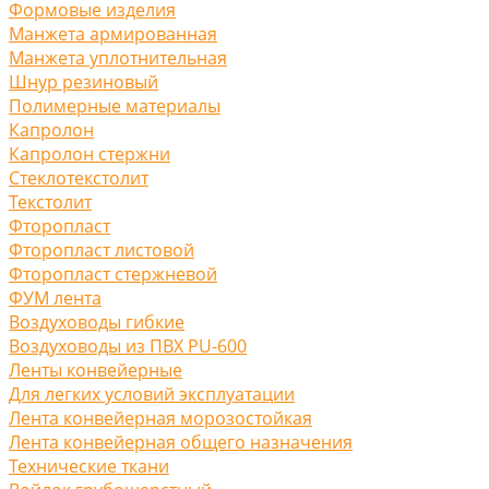
Формовые изделия
Манжета армированная
Манжета уплотнительная
Шнур резиновый
Полимерные материалы
Капролон
Капролон стержни
Стеклотекстолит
Текстолит
Фторопласт
Фторопласт листовой
Фторопласт стержневой
ФУМ лента
Воздуховоды гибкие
Воздуховоды из ПВХ PU-600
Ленты конвейерные
Для легких условий эксплуатации
Лента конвейерная морозостойкая
Лента конвейерная общего назначения
Технические ткани