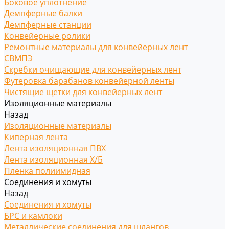
Боковое уплотнение
Демпферные балки
Демпферные станции
Конвейерные ролики
Ремонтные материалы для конвейерных лент
СВМПЭ
Скребки очищающие для конвейерных лент
Футеровка барабанов конвейерной ленты
Чистящие щетки для конвейерных лент
Изоляционные материалы
Назад
Изоляционные материалы
Киперная лента
Лента изоляционная ПВХ
Лента изоляционная Х/Б
Пленка полиимидная
Соединения и хомуты
Назад
Соединения и хомуты
БРС и камлоки
Металлические соединения для шлангов