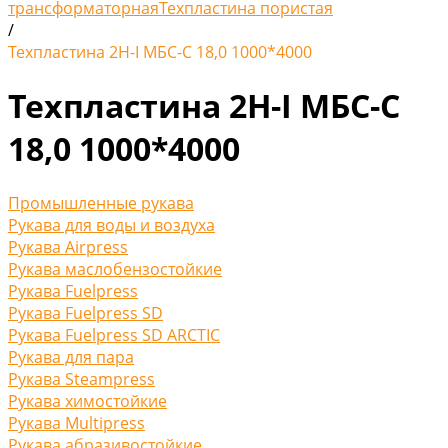
трансформаторная
Техпластина пористая
/
Техпластина 2Н-I МБС-С 18,0 1000*4000
Техпластина 2Н-I МБС-С
18,0 1000*4000
Промышленные рукава
Рукава для воды и воздуха
Рукава Airpress
Рукава маслобензостойкие
Рукава Fuelpress
Рукава Fuelpress SD
Рукава Fuelpress SD ARCTIC
Рукава для пара
Рукава Steampress
Рукава химостойкие
Рукава Multipress
Рукава абразивостойкие