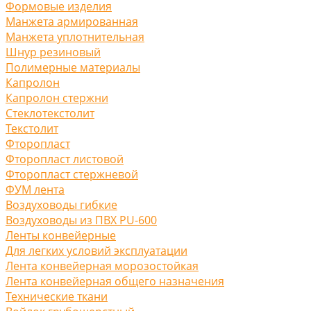
Формовые изделия
Манжета армированная
Манжета уплотнительная
Шнур резиновый
Полимерные материалы
Капролон
Капролон стержни
Стеклотекстолит
Текстолит
Фторопласт
Фторопласт листовой
Фторопласт стержневой
ФУМ лента
Воздуховоды гибкие
Воздуховоды из ПВХ PU-600
Ленты конвейерные
Для легких условий эксплуатации
Лента конвейерная морозостойкая
Лента конвейерная общего назначения
Технические ткани