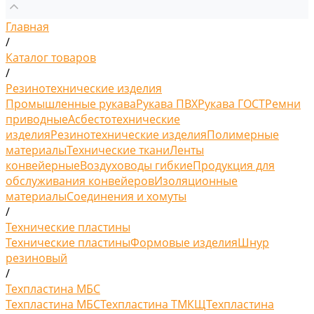
Главная
/
Каталог товаров
/
Резинотехнические изделия
Промышленные рукава
Рукава ПВХ
Рукава ГОСТ
Ремни
приводные
Асбестотехнические
изделия
Резинотехнические изделия
Полимерные
материалы
Технические ткани
Ленты
конвейерные
Воздуховоды гибкие
Продукция для
обслуживания конвейеров
Изоляционные
материалы
Соединения и хомуты
/
Технические пластины
Технические пластины
Формовые изделия
Шнур
резиновый
/
Техпластина МБС
Техпластина МБС
Техпластина ТМКЩ
Техпластина