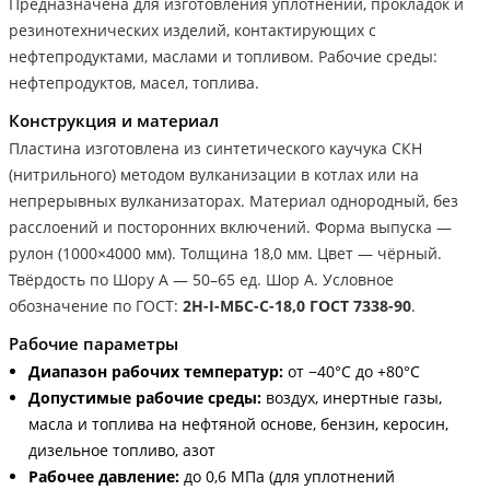
Предназначена для изготовления уплотнений, прокладок и
резинотехнических изделий, контактирующих с
нефтепродуктами, маслами и топливом. Рабочие среды:
нефтепродуктов, масел, топлива.
Конструкция и материал
Пластина изготовлена из синтетического каучука СКН
(нитрильного) методом вулканизации в котлах или на
непрерывных вулканизаторах. Материал однородный, без
расслоений и посторонних включений. Форма выпуска —
рулон (1000×4000 мм). Толщина 18,0 мм. Цвет — чёрный.
Твёрдость по Шору А — 50–65 ед. Шор А. Условное
обозначение по ГОСТ:
2Н-I-МБС-С-18,0 ГОСТ 7338-90
.
Рабочие параметры
Диапазон рабочих температур:
от −40°С до +80°С
Допустимые рабочие среды:
воздух, инертные газы,
масла и топлива на нефтяной основе, бензин, керосин,
дизельное топливо, азот
Рабочее давление:
до 0,6 МПа (для уплотнений