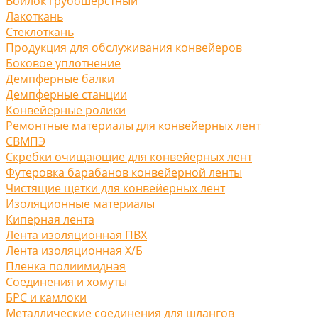
Войлок грубошерстный
Лакоткань
Стеклоткань
Продукция для обслуживания конвейеров
Боковое уплотнение
Демпферные балки
Демпферные станции
Конвейерные ролики
Ремонтные материалы для конвейерных лент
СВМПЭ
Скребки очищающие для конвейерных лент
Футеровка барабанов конвейерной ленты
Чистящие щетки для конвейерных лент
Изоляционные материалы
Киперная лента
Лента изоляционная ПВХ
Лента изоляционная Х/Б
Пленка полиимидная
Соединения и хомуты
БРС и камлоки
Металлические соединения для шлангов