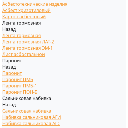
Асбестотехнические изделия
Асбест хризотиловый
Картон асбестовый
Лента тормозная
Назад
Лента тормозная
Лента тормозная ЛАТ-2
Лента тормозная ЭМ-1
Лист асбостальной
Паронит
Назад
Паронит
Паронит ПМБ
Паронит ПМБ-1
Паронит ПОН-Б
Сальниковая набивка
Назад
Сальниковая набивка
Набивка сальниковая АГИ
Набивка сальниковая АГС