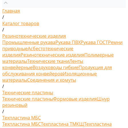
Главная
/
Каталог товаров
/
Резинотехнические изделия
Промышленные рукава
Рукава ПВХ
Рукава ГОСТ
Ремни
приводные
Асбестотехнические
изделия
Резинотехнические изделия
Полимерные
материалы
Технические ткани
Ленты
конвейерные
Воздуховоды гибкие
Продукция для
обслуживания конвейеров
Изоляционные
материалы
Соединения и хомуты
/
Технические пластины
Технические пластины
Формовые изделия
Шнур
резиновый
/
Техпластина МБС
Техпластина МБС
Техпластина ТМКЩ
Техпластина