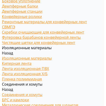
Боковое уплотнение
Демпферные балки
Демпферные станции
Конвейерные ролики
Ремонтные материалы для конвейерных лент
СВМПЭ
Скребки очищающие для конвейерных лент
Футеровка барабанов конвейерной ленты
Чистящие щетки для конвейерных лент
Изоляционные материалы
Назад
Изоляционные материалы
Киперная лента
Лента изоляционная ПВХ
Лента изоляционная Х/Б
Пленка полиимидная
Соединения и хомуты
Назад
Соединения и хомуты
БРС и камлоки
Металлические соединения для шлангов