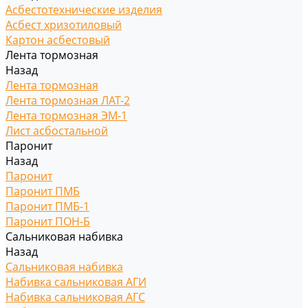
Асбестотехнические изделия
Асбест хризотиловый
Картон асбестовый
Лента тормозная
Назад
Лента тормозная
Лента тормозная ЛАТ-2
Лента тормозная ЭМ-1
Лист асбостальной
Паронит
Назад
Паронит
Паронит ПМБ
Паронит ПМБ-1
Паронит ПОН-Б
Сальниковая набивка
Назад
Сальниковая набивка
Набивка сальниковая АГИ
Набивка сальниковая АГС