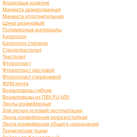
Формовые изделия
Манжета армированная
Манжета уплотнительная
Шнур резиновый
Полимерные материалы
Капролон
Капролон стержни
Стеклотекстолит
Текстолит
Фторопласт
Фторопласт листовой
Фторопласт стержневой
ФУМ лента
Воздуховоды гибкие
Воздуховоды из ПВХ PU-600
Ленты конвейерные
Для легких условий эксплуатации
Лента конвейерная морозостойкая
Лента конвейерная общего назначения
Технические ткани