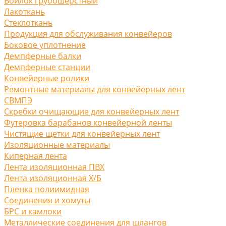
Войлок грубошерстный
Лакоткань
Стеклоткань
Продукция для обслуживания конвейеров
Боковое уплотнение
Демпферные балки
Демпферные станции
Конвейерные ролики
Ремонтные материалы для конвейерных лент
СВМПЭ
Скребки очищающие для конвейерных лент
Футеровка барабанов конвейерной ленты
Чистящие щетки для конвейерных лент
Изоляционные материалы
Киперная лента
Лента изоляционная ПВХ
Лента изоляционная Х/Б
Пленка полиимидная
Соединения и хомуты
БРС и камлоки
Металлические соединения для шлангов