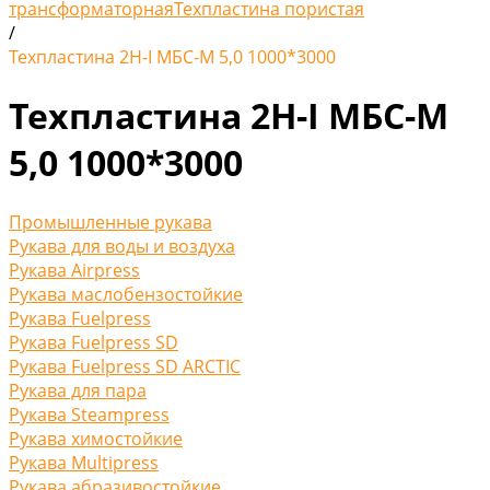
трансформаторная
Техпластина пористая
/
Техпластина 2Н-I МБС-М 5,0 1000*3000
Техпластина 2Н-I МБС-М
5,0 1000*3000
Промышленные рукава
Рукава для воды и воздуха
Рукава Airpress
Рукава маслобензостойкие
Рукава Fuelpress
Рукава Fuelpress SD
Рукава Fuelpress SD ARCTIC
Рукава для пара
Рукава Steampress
Рукава химостойкие
Рукава Multipress
Рукава абразивостойкие