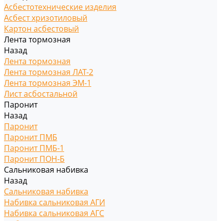
Асбестотехнические изделия
Асбест хризотиловый
Картон асбестовый
Лента тормозная
Назад
Лента тормозная
Лента тормозная ЛАТ-2
Лента тормозная ЭМ-1
Лист асбостальной
Паронит
Назад
Паронит
Паронит ПМБ
Паронит ПМБ-1
Паронит ПОН-Б
Сальниковая набивка
Назад
Сальниковая набивка
Набивка сальниковая АГИ
Набивка сальниковая АГС