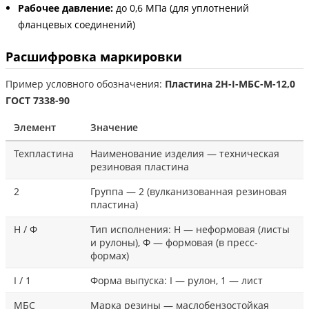
Рабочее давление:
до 0,6 МПа (для уплотнений
фланцевых соединений)
Расшифровка маркировки
Пример условного обозначения:
Пластина 2Н-I-МБС-М-12,0
ГОСТ 7338-90
Элемент
Значение
Техпластина
Наименование изделия — техническая
резиновая пластина
2
Группа — 2 (вулканизованная резиновая
пластина)
Н / Ф
Тип исполнения: Н — неформовая (листы
и рулоны), Ф — формовая (в пресс-
формах)
I / 1
Форма выпуска: I — рулон, 1 — лист
МБС
Марка резины — маслобензостойкая