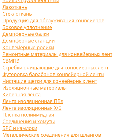
Войлок грубошерстный
Лакоткань
Стеклоткань
Продукция для обслуживания конвейеров
Боковое уплотнение
Демпферные балки
Демпферные станции
Конвейерные ролики
Ремонтные материалы для конвейерных лент
СВМПЭ
Скребки очищающие для конвейерных лент
Футеровка барабанов конвейерной ленты
Чистящие щетки для конвейерных лент
Изоляционные материалы
Киперная лента
Лента изоляционная ПВХ
Лента изоляционная Х/Б
Пленка полиимидная
Соединения и хомуты
БРС и камлоки
Металлические соединения для шлангов