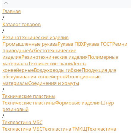
Главная
/
Каталог товаров
/
Резинотехнические изделия
Промышленные рукава
Рукава ПВХ
Рукава ГОСТ
Ремни
приводные
Асбестотехнические
изделия
Резинотехнические изделия
Полимерные
материалы
Технические ткани
Ленты
конвейерные
Воздуховоды гибкие
Продукция для
обслуживания конвейеров
Изоляционные
материалы
Соединения и хомуты
/
Технические пластины
Технические пластины
Формовые изделия
Шнур
резиновый
/
Техпластина МБС
Техпластина МБС
Техпластина ТМКЩ
Техпластина