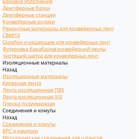
Боковое уплотнение
Демпферные балки
Демпферные станции
Конвейерные ролики
Ремонтные материалы для конвейерных лент
СВМПЭ
Скребки очищающие для конвейерных лент
Футеровка барабанов конвейерной ленты
Чистящие щетки для конвейерных лент
Изоляционные материалы
Назад
Изоляционные материалы
Киперная лента
Лента изоляционная ПВХ
Лента изоляционная Х/Б
Пленка полиимидная
Соединения и хомуты
Назад
Соединения и хомуты
БРС и камлоки
Металлические соединения для шлангов