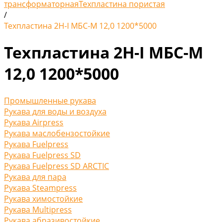
трансформаторная
Техпластина пористая
/
Техпластина 2Н-I МБС-М 12,0 1200*5000
Техпластина 2Н-I МБС-М
12,0 1200*5000
Промышленные рукава
Рукава для воды и воздуха
Рукава Airpress
Рукава маслобензостойкие
Рукава Fuelpress
Рукава Fuelpress SD
Рукава Fuelpress SD ARCTIC
Рукава для пара
Рукава Steampress
Рукава химостойкие
Рукава Multipress
Рукава абразивостойкие