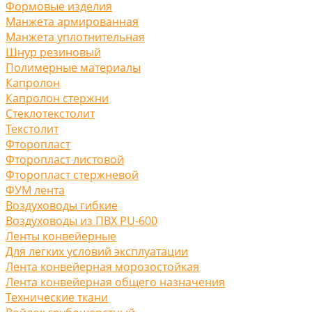
Формовые изделия
Манжета армированная
Манжета уплотнительная
Шнур резиновый
Полимерные материалы
Капролон
Капролон стержни
Стеклотекстолит
Текстолит
Фторопласт
Фторопласт листовой
Фторопласт стержневой
ФУМ лента
Воздуховоды гибкие
Воздуховоды из ПВХ PU-600
Ленты конвейерные
Для легких условий эксплуатации
Лента конвейерная морозостойкая
Лента конвейерная общего назначения
Технические ткани