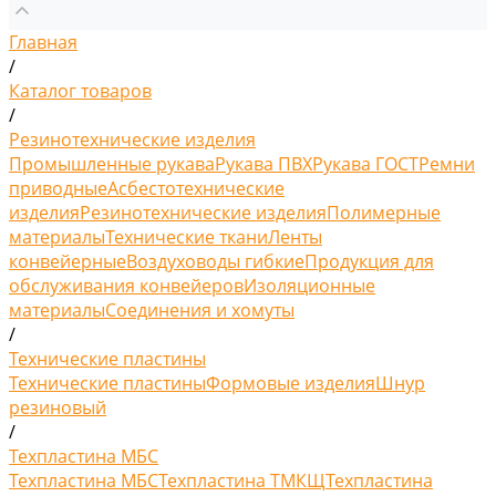
Главная
/
Каталог товаров
/
Резинотехнические изделия
Промышленные рукава
Рукава ПВХ
Рукава ГОСТ
Ремни
приводные
Асбестотехнические
изделия
Резинотехнические изделия
Полимерные
материалы
Технические ткани
Ленты
конвейерные
Воздуховоды гибкие
Продукция для
обслуживания конвейеров
Изоляционные
материалы
Соединения и хомуты
/
Технические пластины
Технические пластины
Формовые изделия
Шнур
резиновый
/
Техпластина МБС
Техпластина МБС
Техпластина ТМКЩ
Техпластина