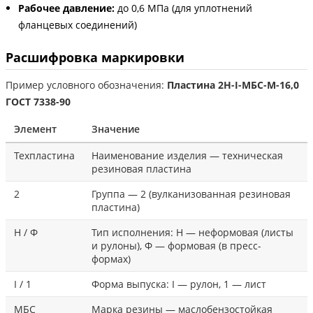
Рабочее давление:
до 0,6 МПа (для уплотнений
фланцевых соединений)
Расшифровка маркировки
Пример условного обозначения:
Пластина 2Н-I-МБС-М-16,0
ГОСТ 7338-90
Элемент
Значение
Техпластина
Наименование изделия — техническая
резиновая пластина
2
Группа — 2 (вулканизованная резиновая
пластина)
Н / Ф
Тип исполнения: Н — неформовая (листы
и рулоны), Ф — формовая (в пресс-
формах)
I / 1
Форма выпуска: I — рулон, 1 — лист
МБС
Марка резины — маслобензостойкая