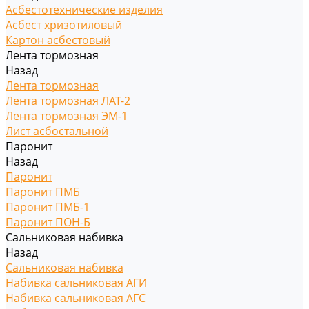
Асбестотехнические изделия
Асбест хризотиловый
Картон асбестовый
Лента тормозная
Назад
Лента тормозная
Лента тормозная ЛАТ-2
Лента тормозная ЭМ-1
Лист асбостальной
Паронит
Назад
Паронит
Паронит ПМБ
Паронит ПМБ-1
Паронит ПОН-Б
Сальниковая набивка
Назад
Сальниковая набивка
Набивка сальниковая АГИ
Набивка сальниковая АГС