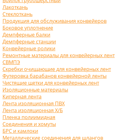
Войлок грубошерстный
Лакоткань
Стеклоткань
Продукция для обслуживания конвейеров
Боковое уплотнение
Демпферные балки
Демпферные станции
Конвейерные ролики
Ремонтные материалы для конвейерных лент
СВМПЭ
Скребки очищающие для конвейерных лент
Футеровка барабанов конвейерной ленты
Чистящие щетки для конвейерных лент
Изоляционные материалы
Киперная лента
Лента изоляционная ПВХ
Лента изоляционная Х/Б
Пленка полиимидная
Соединения и хомуты
БРС и камлоки
Металлические соединения для шлангов