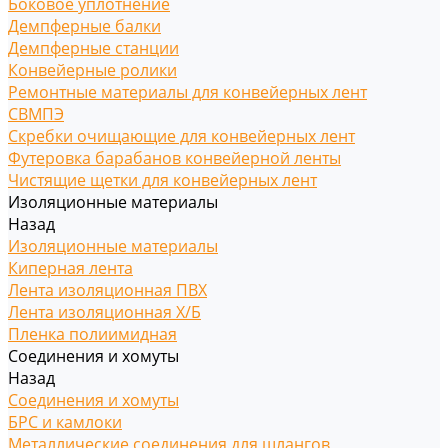
Боковое уплотнение
Демпферные балки
Демпферные станции
Конвейерные ролики
Ремонтные материалы для конвейерных лент
СВМПЭ
Скребки очищающие для конвейерных лент
Футеровка барабанов конвейерной ленты
Чистящие щетки для конвейерных лент
Изоляционные материалы
Назад
Изоляционные материалы
Киперная лента
Лента изоляционная ПВХ
Лента изоляционная Х/Б
Пленка полиимидная
Соединения и хомуты
Назад
Соединения и хомуты
БРС и камлоки
Металлические соединения для шлангов