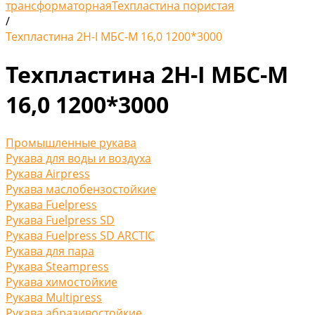
трансформаторная
Техпластина пористая
/
Техпластина 2Н-I МБС-М 16,0 1200*3000
Техпластина 2Н-I МБС-М
16,0 1200*3000
Промышленные рукава
Рукава для воды и воздуха
Рукава Airpress
Рукава маслобензостойкие
Рукава Fuelpress
Рукава Fuelpress SD
Рукава Fuelpress SD ARCTIC
Рукава для пара
Рукава Steampress
Рукава химостойкие
Рукава Multipress
Рукава абразивостойкие