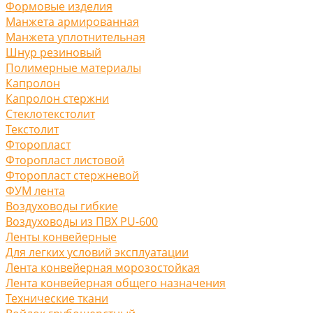
Формовые изделия
Манжета армированная
Манжета уплотнительная
Шнур резиновый
Полимерные материалы
Капролон
Капролон стержни
Стеклотекстолит
Текстолит
Фторопласт
Фторопласт листовой
Фторопласт стержневой
ФУМ лента
Воздуховоды гибкие
Воздуховоды из ПВХ PU-600
Ленты конвейерные
Для легких условий эксплуатации
Лента конвейерная морозостойкая
Лента конвейерная общего назначения
Технические ткани