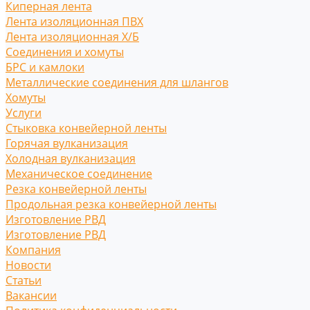
Киперная лента
Лента изоляционная ПВХ
Лента изоляционная Х/Б
Соединения и хомуты
БРС и камлоки
Металлические соединения для шлангов
Хомуты
Услуги
Стыковка конвейерной ленты
Горячая вулканизация
Холодная вулканизация
Механическое соединение
Резка конвейерной ленты
Продольная резка конвейерной ленты
Изготовление РВД
Изготовление РВД
Компания
Новости
Статьи
Вакансии