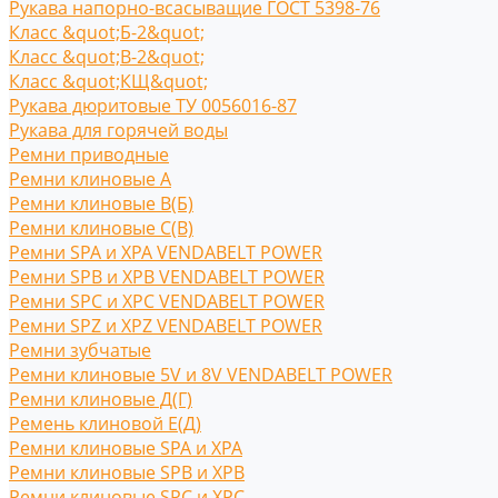
Рукава напорно-всасыващие ГОСТ 5398-76
Класс &quot;Б-2&quot;
Класс &quot;В-2&quot;
Класс &quot;КЩ&quot;
Рукава дюритовые ТУ 0056016-87
Рукава для горячей воды
Ремни приводные
Ремни клиновые A
Ремни клиновые В(Б)
Ремни клиновые С(B)
Ремни SPA и XPA VENDABELT POWER
Ремни SPB и XPB VENDABELT POWER
Ремни SPC и XPC VENDABELT POWER
Ремни SPZ и XPZ VENDABELT POWER
Ремни зубчатые
Ремни клиновые 5V и 8V VENDABELT POWER
Ремни клиновые Д(Г)
Ремень клиновой Е(Д)
Ремни клиновые SPA и XPA
Ремни клиновые SPB и XPB
Ремни клиновые SPC и XPC