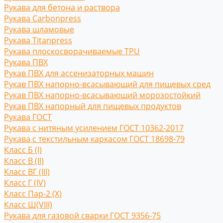
Рукава для бетона и раствора
Рукава Carbonpress
Рукава шламовые
Рукава Titanpress
Рукава плоскосворачиваемые TPU
Рукава ПВХ
Рукав ПВХ для ассенизаторных машин
Рукав ПВХ напорно-всасывающий для пищевых сред
Рукав ПВХ напорно-всасывающий морозостойкий
Рукав ПВХ напорный для пищевых продуктов
Рукава ГОСТ
Рукава с нитяным усилением ГОСТ 10362-2017
Рукава с текстильным каркасом ГОСТ 18698-79
Класс Б (I)
Класс В (II)
Класс ВГ (III)
Класс Г (IV)
Класс Пар-2 (X)
Класс Ш(VIII)
Рукава для газовой сварки ГОСТ 9356-75