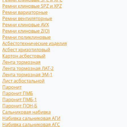
Ремни клиновые SPZ и XPZ
Ремни вариаторные
Ремни вентиляторные
Ремни клиновые AVX
Ремни клиновые Z(O)
Ремни поликлиновые
Асбестотехнические изделия
Асбест хризотиловый
Картон асбестовый
Лента тормозная
Лента тормозная ЛАТ-2
Лента тормозная ЭМ-1
Лист асбостальной
Паронит
Паронит ПМБ
Паронит ПМБ-1
Паронит ПОН-Б
Сальниковая набивка
Набивка сальниковая АГИ
Набивка сальниковая АГС