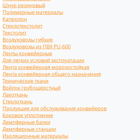
Шнур резиновый
Полимерные материалы
Капролон
Стеклотекстолит
Текстолит
Воздуховоды гибкие
Воздуховоды из ПВХ PU-600
Ленты конвейерные
Для легких условий эксплуатации
Лента конвейерная морозостойкая
Лента конвейерная общего назначения
Технические ткани
Войлок грубошерстный
Лакоткань
Стеклоткань
Продукция для обслуживания конвейеров
Боковое уплотнение
Демпферные балки
Демпферные станции
Изоляционные материалы