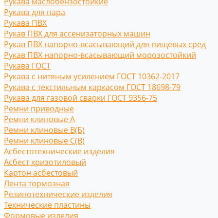
Рукава маслобензостойкие
Рукава для пара
Рукава ПВХ
Рукав ПВХ для ассенизаторных машин
Рукав ПВХ напорно-всасывающий для пищевых сред
Рукав ПВХ напорно-всасывающий морозостойкий
Рукава ГОСТ
Рукава с нитяным усилением ГОСТ 10362-2017
Рукава с текстильным каркасом ГОСТ 18698-79
Рукава для газовой сварки ГОСТ 9356-75
Ремни приводные
Ремни клиновые A
Ремни клиновые В(Б)
Ремни клиновые С(B)
Асбестотехнические изделия
Асбест хризотиловый
Картон асбестовый
Лента тормозная
Резинотехнические изделия
Технические пластины
Формовые изделия