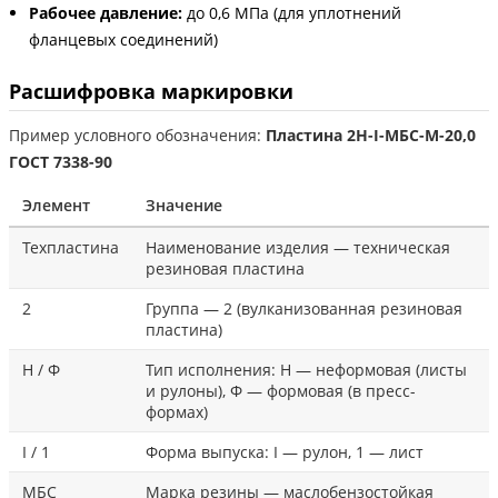
Рабочее давление:
до 0,6 МПа (для уплотнений
фланцевых соединений)
Расшифровка маркировки
Пример условного обозначения:
Пластина 2Н-I-МБС-М-20,0
ГОСТ 7338-90
Элемент
Значение
Техпластина
Наименование изделия — техническая
резиновая пластина
2
Группа — 2 (вулканизованная резиновая
пластина)
Н / Ф
Тип исполнения: Н — неформовая (листы
и рулоны), Ф — формовая (в пресс-
формах)
I / 1
Форма выпуска: I — рулон, 1 — лист
МБС
Марка резины — маслобензостойкая