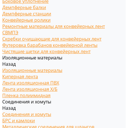
Боковое уплотнение
Демпферные балки
Демпферные станции
Конвейерные ролики
Ремонтные материалы для конвейерных лент
СВМПЭ
Скребки очищающие для конвейерных лент
Футеровка барабанов конвейерной ленты
Чистящие щетки для конвейерных лент
Изоляционные материалы
Назад
Изоляционные материалы
Киперная лента
Лента изоляционная ПВХ
Лента изоляционная Х/Б
Пленка полиимидная
Соединения и хомуты
Назад
Соединения и хомуты
БРС и камлоки
Металлические соединения для шлангов