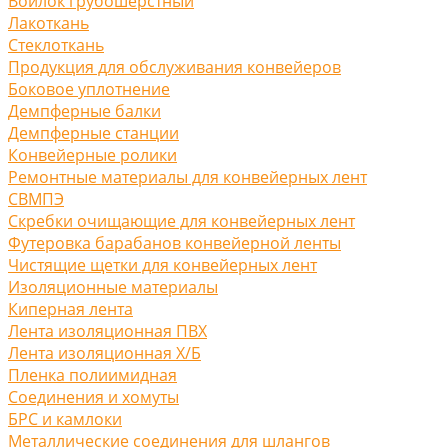
Войлок грубошерстный
Лакоткань
Стеклоткань
Продукция для обслуживания конвейеров
Боковое уплотнение
Демпферные балки
Демпферные станции
Конвейерные ролики
Ремонтные материалы для конвейерных лент
СВМПЭ
Скребки очищающие для конвейерных лент
Футеровка барабанов конвейерной ленты
Чистящие щетки для конвейерных лент
Изоляционные материалы
Киперная лента
Лента изоляционная ПВХ
Лента изоляционная Х/Б
Пленка полиимидная
Соединения и хомуты
БРС и камлоки
Металлические соединения для шлангов