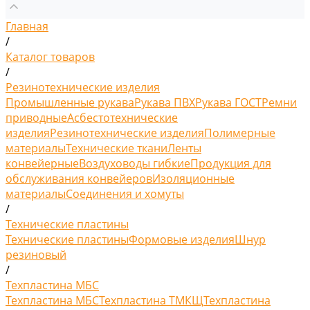
Главная
/
Каталог товаров
/
Резинотехнические изделия
Промышленные рукава
Рукава ПВХ
Рукава ГОСТ
Ремни
приводные
Асбестотехнические
изделия
Резинотехнические изделия
Полимерные
материалы
Технические ткани
Ленты
конвейерные
Воздуховоды гибкие
Продукция для
обслуживания конвейеров
Изоляционные
материалы
Соединения и хомуты
/
Технические пластины
Технические пластины
Формовые изделия
Шнур
резиновый
/
Техпластина МБС
Техпластина МБС
Техпластина ТМКЩ
Техпластина