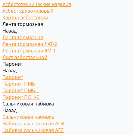
Асбестотехнические изделия
Асбест хризотиловый
Картон асбестовый
Лента тормозная
Назад
Лента тормозная
Лента тормозная ЛАТ-2
Лента тормозная ЭМ-1
Лист асбостальной
Паронит
Назад
Паронит
Паронит ПМБ
Паронит ПМБ-1
Паронит ПОН-Б
Сальниковая набивка
Назад
Сальниковая набивка
Набивка сальниковая АГИ
Набивка сальниковая АГС