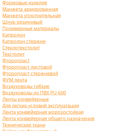
Формовые изделия
Манжета армированная
Манжета уплотнительная
Шнур резиновый
Полимерные материалы
Капролон
Капролон стержни
Стеклотекстолит
Текстолит
Фторопласт
Фторопласт листовой
Фторопласт стержневой
ФУМ лента
Воздуховоды гибкие
Воздуховоды из ПВХ PU-600
Ленты конвейерные
Для легких условий эксплуатации
Лента конвейерная морозостойкая
Лента конвейерная общего назначения
Технические ткани