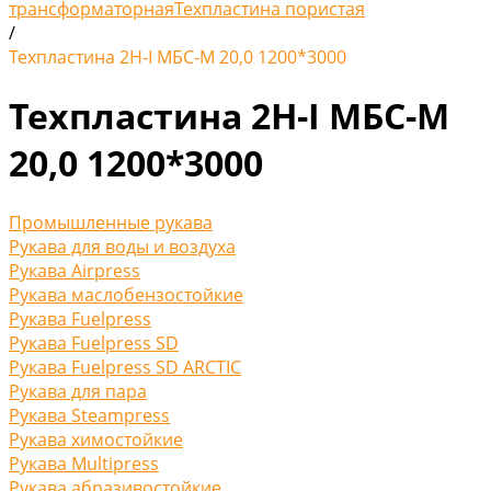
трансформаторная
Техпластина пористая
/
Техпластина 2Н-I МБС-М 20,0 1200*3000
Техпластина 2Н-I МБС-М
20,0 1200*3000
Промышленные рукава
Рукава для воды и воздуха
Рукава Airpress
Рукава маслобензостойкие
Рукава Fuelpress
Рукава Fuelpress SD
Рукава Fuelpress SD ARCTIC
Рукава для пара
Рукава Steampress
Рукава химостойкие
Рукава Multipress
Рукава абразивостойкие