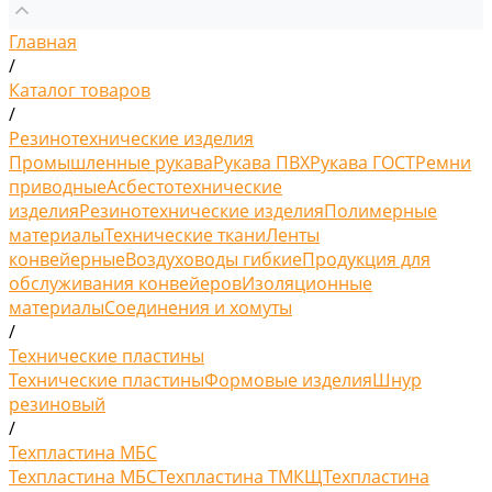
Главная
/
Каталог товаров
/
Резинотехнические изделия
Промышленные рукава
Рукава ПВХ
Рукава ГОСТ
Ремни
приводные
Асбестотехнические
изделия
Резинотехнические изделия
Полимерные
материалы
Технические ткани
Ленты
конвейерные
Воздуховоды гибкие
Продукция для
обслуживания конвейеров
Изоляционные
материалы
Соединения и хомуты
/
Технические пластины
Технические пластины
Формовые изделия
Шнур
резиновый
/
Техпластина МБС
Техпластина МБС
Техпластина ТМКЩ
Техпластина