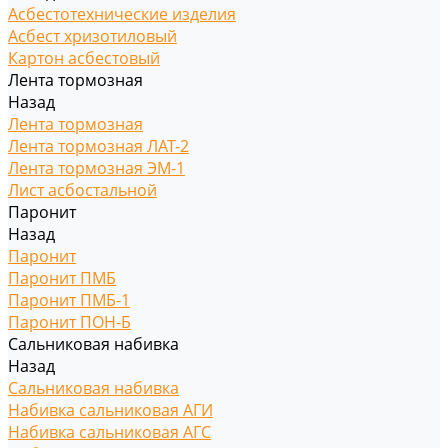
Асбестотехнические изделия
Асбест хризотиловый
Картон асбестовый
Лента тормозная
Назад
Лента тормозная
Лента тормозная ЛАТ-2
Лента тормозная ЭМ-1
Лист асбостальной
Паронит
Назад
Паронит
Паронит ПМБ
Паронит ПМБ-1
Паронит ПОН-Б
Сальниковая набивка
Назад
Сальниковая набивка
Набивка сальниковая АГИ
Набивка сальниковая АГС