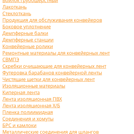
Войлок грубошерстный
Лакоткань
Стеклоткань
Продукция для обслуживания конвейеров
Боковое уплотнение
Демпферные балки
Демпферные станции
Конвейерные ролики
Ремонтные материалы для конвейерных лент
СВМПЭ
Скребки очищающие для конвейерных лент
Футеровка барабанов конвейерной ленты
Чистящие щетки для конвейерных лент
Изоляционные материалы
Киперная лента
Лента изоляционная ПВХ
Лента изоляционная Х/Б
Пленка полиимидная
Соединения и хомуты
БРС и камлоки
Металлические соединения для шлангов