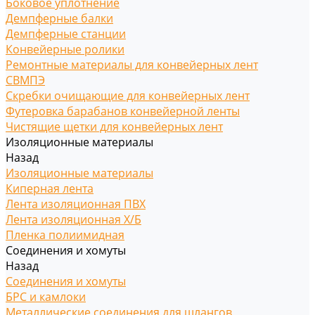
Боковое уплотнение
Демпферные балки
Демпферные станции
Конвейерные ролики
Ремонтные материалы для конвейерных лент
СВМПЭ
Скребки очищающие для конвейерных лент
Футеровка барабанов конвейерной ленты
Чистящие щетки для конвейерных лент
Изоляционные материалы
Назад
Изоляционные материалы
Киперная лента
Лента изоляционная ПВХ
Лента изоляционная Х/Б
Пленка полиимидная
Соединения и хомуты
Назад
Соединения и хомуты
БРС и камлоки
Металлические соединения для шлангов