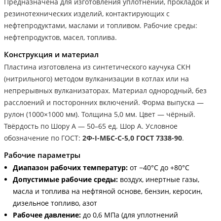
Предназначена для изготовления уплотнений, прокладок и
резинотехнических изделий, контактирующих с
нефтепродуктами, маслами и топливом. Рабочие среды:
нефтепродуктов, масел, топлива.
Конструкция и материал
Пластина изготовлена из синтетического каучука СКН
(нитрильного) методом вулканизации в котлах или на
непрерывных вулканизаторах. Материал однородный, без
расслоений и посторонних включений. Форма выпуска —
рулон (1000×1000 мм). Толщина 5,0 мм. Цвет — чёрный.
Твёрдость по Шору А — 50–65 ед. Шор А. Условное
обозначение по ГОСТ:
2Ф-I-МБС-С-5,0 ГОСТ 7338-90
.
Рабочие параметры
Диапазон рабочих температур:
от −40°С до +80°С
Допустимые рабочие среды:
воздух, инертные газы,
масла и топлива на нефтяной основе, бензин, керосин,
дизельное топливо, азот
Рабочее давление:
до 0,6 МПа (для уплотнений