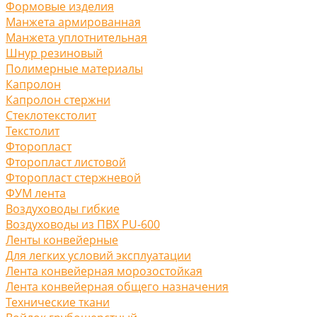
Формовые изделия
Манжета армированная
Манжета уплотнительная
Шнур резиновый
Полимерные материалы
Капролон
Капролон стержни
Стеклотекстолит
Текстолит
Фторопласт
Фторопласт листовой
Фторопласт стержневой
ФУМ лента
Воздуховоды гибкие
Воздуховоды из ПВХ PU-600
Ленты конвейерные
Для легких условий эксплуатации
Лента конвейерная морозостойкая
Лента конвейерная общего назначения
Технические ткани