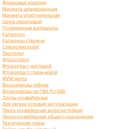
Формовые изделия
Манжета армированная
Манжета уплотнительная
Шнур резиновый
Полимерные материалы
Капролон
Капролон стержни
Стеклотекстолит
Текстолит
Фторопласт
Фторопласт листовой
Фторопласт стержневой
ФУМ лента
Воздуховоды гибкие
Воздуховоды из ПВХ PU-600
Ленты конвейерные
Для легких условий эксплуатации
Лента конвейерная морозостойкая
Лента конвейерная общего назначения
Технические ткани