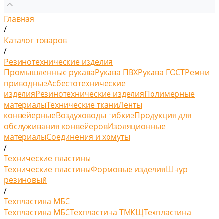
Главная
/
Каталог товаров
/
Резинотехнические изделия
Промышленные рукава
Рукава ПВХ
Рукава ГОСТ
Ремни
приводные
Асбестотехнические
изделия
Резинотехнические изделия
Полимерные
материалы
Технические ткани
Ленты
конвейерные
Воздуховоды гибкие
Продукция для
обслуживания конвейеров
Изоляционные
материалы
Соединения и хомуты
/
Технические пластины
Технические пластины
Формовые изделия
Шнур
резиновый
/
Техпластина МБС
Техпластина МБС
Техпластина ТМКЩ
Техпластина