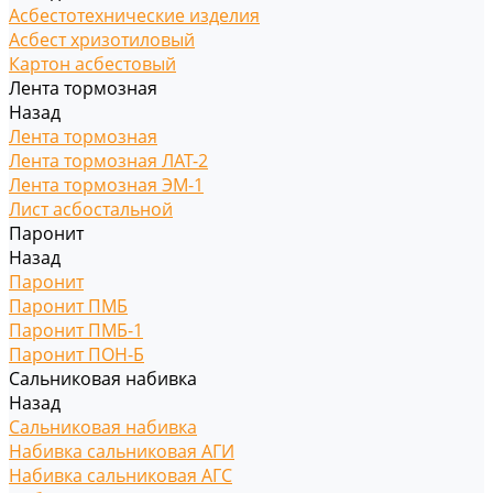
Асбестотехнические изделия
Асбест хризотиловый
Картон асбестовый
Лента тормозная
Назад
Лента тормозная
Лента тормозная ЛАТ-2
Лента тормозная ЭМ-1
Лист асбостальной
Паронит
Назад
Паронит
Паронит ПМБ
Паронит ПМБ-1
Паронит ПОН-Б
Сальниковая набивка
Назад
Сальниковая набивка
Набивка сальниковая АГИ
Набивка сальниковая АГС