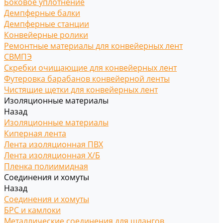
Боковое уплотнение
Демпферные балки
Демпферные станции
Конвейерные ролики
Ремонтные материалы для конвейерных лент
СВМПЭ
Скребки очищающие для конвейерных лент
Футеровка барабанов конвейерной ленты
Чистящие щетки для конвейерных лент
Изоляционные материалы
Назад
Изоляционные материалы
Киперная лента
Лента изоляционная ПВХ
Лента изоляционная Х/Б
Пленка полиимидная
Соединения и хомуты
Назад
Соединения и хомуты
БРС и камлоки
Металлические соединения для шлангов