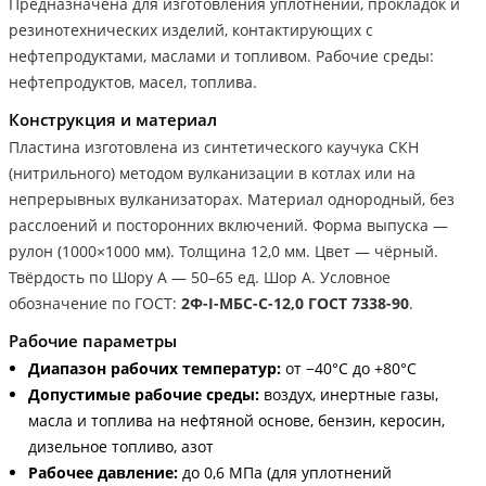
Предназначена для изготовления уплотнений, прокладок и
резинотехнических изделий, контактирующих с
нефтепродуктами, маслами и топливом. Рабочие среды:
нефтепродуктов, масел, топлива.
Конструкция и материал
Пластина изготовлена из синтетического каучука СКН
(нитрильного) методом вулканизации в котлах или на
непрерывных вулканизаторах. Материал однородный, без
расслоений и посторонних включений. Форма выпуска —
рулон (1000×1000 мм). Толщина 12,0 мм. Цвет — чёрный.
Твёрдость по Шору А — 50–65 ед. Шор А. Условное
обозначение по ГОСТ:
2Ф-I-МБС-С-12,0 ГОСТ 7338-90
.
Рабочие параметры
Диапазон рабочих температур:
от −40°С до +80°С
Допустимые рабочие среды:
воздух, инертные газы,
масла и топлива на нефтяной основе, бензин, керосин,
дизельное топливо, азот
Рабочее давление:
до 0,6 МПа (для уплотнений