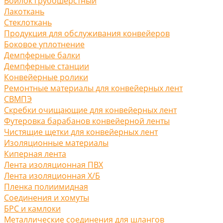
Войлок грубошерстный
Лакоткань
Стеклоткань
Продукция для обслуживания конвейеров
Боковое уплотнение
Демпферные балки
Демпферные станции
Конвейерные ролики
Ремонтные материалы для конвейерных лент
СВМПЭ
Скребки очищающие для конвейерных лент
Футеровка барабанов конвейерной ленты
Чистящие щетки для конвейерных лент
Изоляционные материалы
Киперная лента
Лента изоляционная ПВХ
Лента изоляционная Х/Б
Пленка полиимидная
Соединения и хомуты
БРС и камлоки
Металлические соединения для шлангов