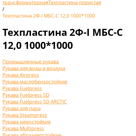
трансформаторная
Техпластина пористая
/
Техпластина 2Ф-I МБС-С 12,0 1000*1000
Техпластина 2Ф-I МБС-С
12,0 1000*1000
Промышленные рукава
Рукава для воды и воздуха
Рукава Airpress
Рукава маслобензостойкие
Рукава Fuelpress
Рукава Fuelpress SD
Рукава Fuelpress SD ARCTIC
Рукава для пара
Рукава Steampress
Рукава химостойкие
Рукава Multipress
Рукава абразивостойкие