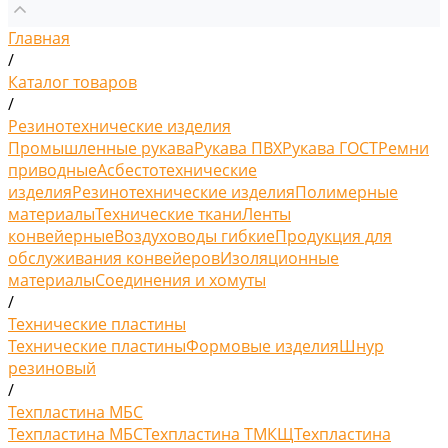
Главная
/
Каталог товаров
/
Резинотехнические изделия
Промышленные рукава
Рукава ПВХ
Рукава ГОСТ
Ремни
приводные
Асбестотехнические
изделия
Резинотехнические изделия
Полимерные
материалы
Технические ткани
Ленты
конвейерные
Воздуховоды гибкие
Продукция для
обслуживания конвейеров
Изоляционные
материалы
Соединения и хомуты
/
Технические пластины
Технические пластины
Формовые изделия
Шнур
резиновый
/
Техпластина МБС
Техпластина МБС
Техпластина ТМКЩ
Техпластина