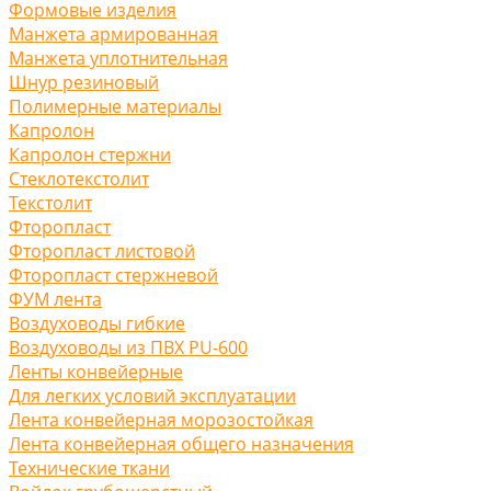
Формовые изделия
Манжета армированная
Манжета уплотнительная
Шнур резиновый
Полимерные материалы
Капролон
Капролон стержни
Стеклотекстолит
Текстолит
Фторопласт
Фторопласт листовой
Фторопласт стержневой
ФУМ лента
Воздуховоды гибкие
Воздуховоды из ПВХ PU-600
Ленты конвейерные
Для легких условий эксплуатации
Лента конвейерная морозостойкая
Лента конвейерная общего назначения
Технические ткани