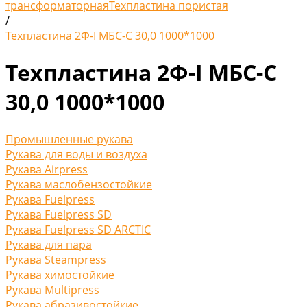
трансформаторная
Техпластина пористая
/
Техпластина 2Ф-I МБС-С 30,0 1000*1000
Техпластина 2Ф-I МБС-С
30,0 1000*1000
Промышленные рукава
Рукава для воды и воздуха
Рукава Airpress
Рукава маслобензостойкие
Рукава Fuelpress
Рукава Fuelpress SD
Рукава Fuelpress SD ARCTIC
Рукава для пара
Рукава Steampress
Рукава химостойкие
Рукава Multipress
Рукава абразивостойкие