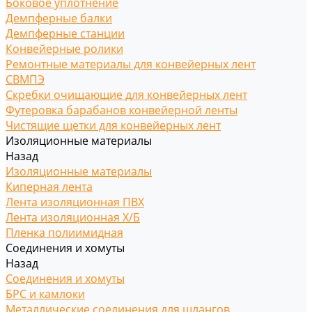
Боковое уплотнение
Демпферные балки
Демпферные станции
Конвейерные ролики
Ремонтные материалы для конвейерных лент
СВМПЭ
Скребки очищающие для конвейерных лент
Футеровка барабанов конвейерной ленты
Чистящие щетки для конвейерных лент
Изоляционные материалы
Назад
Изоляционные материалы
Киперная лента
Лента изоляционная ПВХ
Лента изоляционная Х/Б
Пленка полиимидная
Соединения и хомуты
Назад
Соединения и хомуты
БРС и камлоки
Металлические соединения для шлангов