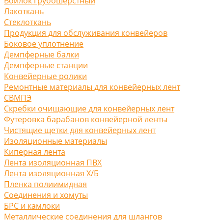
Войлок грубошерстный
Лакоткань
Стеклоткань
Продукция для обслуживания конвейеров
Боковое уплотнение
Демпферные балки
Демпферные станции
Конвейерные ролики
Ремонтные материалы для конвейерных лент
СВМПЭ
Скребки очищающие для конвейерных лент
Футеровка барабанов конвейерной ленты
Чистящие щетки для конвейерных лент
Изоляционные материалы
Киперная лента
Лента изоляционная ПВХ
Лента изоляционная Х/Б
Пленка полиимидная
Соединения и хомуты
БРС и камлоки
Металлические соединения для шлангов