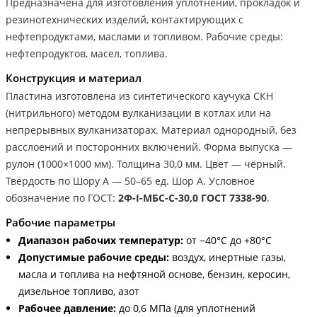
Предназначена для изготовления уплотнений, прокладок и
резинотехнических изделий, контактирующих с
нефтепродуктами, маслами и топливом. Рабочие среды:
нефтепродуктов, масел, топлива.
Конструкция и материал
Пластина изготовлена из синтетического каучука СКН
(нитрильного) методом вулканизации в котлах или на
непрерывных вулканизаторах. Материал однородный, без
расслоений и посторонних включений. Форма выпуска —
рулон (1000×1000 мм). Толщина 30,0 мм. Цвет — чёрный.
Твёрдость по Шору А — 50–65 ед. Шор А. Условное
обозначение по ГОСТ:
2Ф-I-МБС-С-30,0 ГОСТ 7338-90
.
Рабочие параметры
Диапазон рабочих температур:
от −40°С до +80°С
Допустимые рабочие среды:
воздух, инертные газы,
масла и топлива на нефтяной основе, бензин, керосин,
дизельное топливо, азот
Рабочее давление:
до 0,6 МПа (для уплотнений