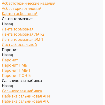
Асбестотехнические изделия
Асбест хризотиловый
Картон асбестовый
Лента тормозная
Назад
Лента тормозная
Лента тормозная ЛАТ-2
Лента тормозная ЭМ-1
Лист асбостальной
Паронит
Назад
Паронит
Паронит ПМБ
Паронит ПМБ-1
Паронит ПОН-Б
Сальниковая набивка
Назад
Сальниковая набивка
Набивка сальниковая АГИ
Набивка сальниковая АГС