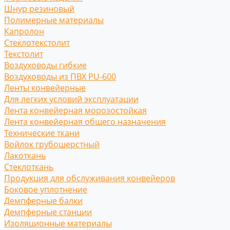
Шнур резиновый
Полимерные материалы
Капролон
Стеклотекстолит
Текстолит
Воздуховоды гибкие
Воздуховоды из ПВХ PU-600
Ленты конвейерные
Для легких условий эксплуатации
Лента конвейерная морозостойкая
Лента конвейерная общего назначения
Технические ткани
Войлок грубошерстный
Лакоткань
Стеклоткань
Продукция для обслуживания конвейеров
Боковое уплотнение
Демпферные балки
Демпферные станции
Изоляционные материалы