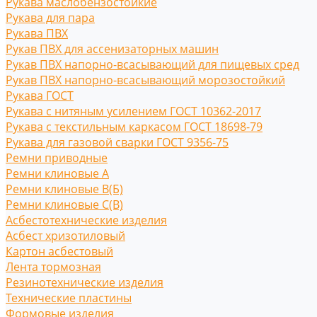
Рукава маслобензостойкие
Рукава для пара
Рукава ПВХ
Рукав ПВХ для ассенизаторных машин
Рукав ПВХ напорно-всасывающий для пищевых сред
Рукав ПВХ напорно-всасывающий морозостойкий
Рукава ГОСТ
Рукава с нитяным усилением ГОСТ 10362-2017
Рукава с текстильным каркасом ГОСТ 18698-79
Рукава для газовой сварки ГОСТ 9356-75
Ремни приводные
Ремни клиновые A
Ремни клиновые В(Б)
Ремни клиновые С(B)
Асбестотехнические изделия
Асбест хризотиловый
Картон асбестовый
Лента тормозная
Резинотехнические изделия
Технические пластины
Формовые изделия