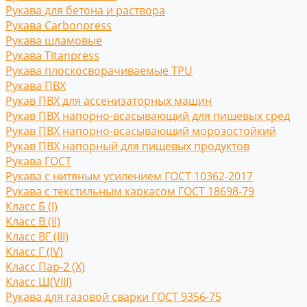
Рукава для бетона и раствора
Рукава Carbonpress
Рукава шламовые
Рукава Titanpress
Рукава плоскосворачиваемые TPU
Рукава ПВХ
Рукав ПВХ для ассенизаторных машин
Рукав ПВХ напорно-всасывающий для пищевых сред
Рукав ПВХ напорно-всасывающий морозостойкий
Рукав ПВХ напорный для пищевых продуктов
Рукава ГОСТ
Рукава с нитяным усилением ГОСТ 10362-2017
Рукава с текстильным каркасом ГОСТ 18698-79
Класс Б (I)
Класс В (II)
Класс ВГ (III)
Класс Г (IV)
Класс Пар-2 (X)
Класс Ш(VIII)
Рукава для газовой сварки ГОСТ 9356-75