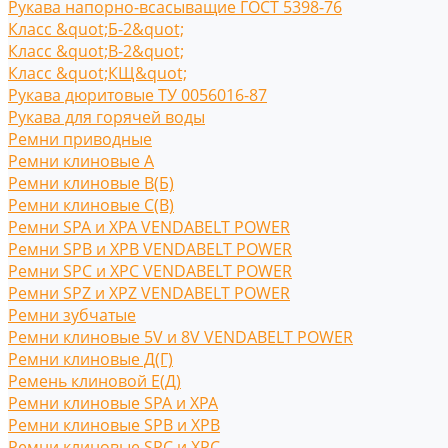
Рукава напорно-всасыващие ГОСТ 5398-76
Класс &quot;Б-2&quot;
Класс &quot;В-2&quot;
Класс &quot;КЩ&quot;
Рукава дюритовые ТУ 0056016-87
Рукава для горячей воды
Ремни приводные
Ремни клиновые A
Ремни клиновые В(Б)
Ремни клиновые С(B)
Ремни SPA и XPA VENDABELT POWER
Ремни SPB и XPB VENDABELT POWER
Ремни SPC и XPC VENDABELT POWER
Ремни SPZ и XPZ VENDABELT POWER
Ремни зубчатые
Ремни клиновые 5V и 8V VENDABELT POWER
Ремни клиновые Д(Г)
Ремень клиновой Е(Д)
Ремни клиновые SPA и XPA
Ремни клиновые SPB и XPB
Ремни клиновые SPC и XPC