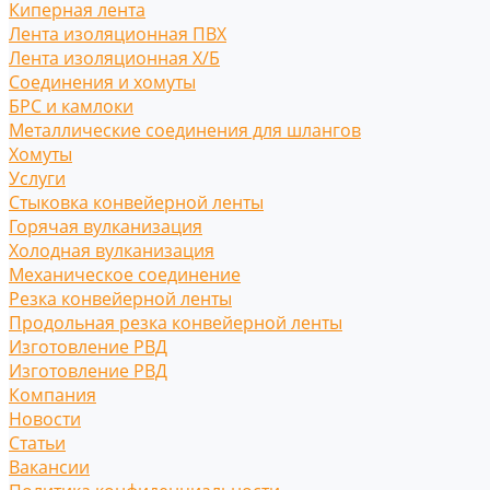
Киперная лента
Лента изоляционная ПВХ
Лента изоляционная Х/Б
Соединения и хомуты
БРС и камлоки
Металлические соединения для шлангов
Хомуты
Услуги
Стыковка конвейерной ленты
Горячая вулканизация
Холодная вулканизация
Механическое соединение
Резка конвейерной ленты
Продольная резка конвейерной ленты
Изготовление РВД
Изготовление РВД
Компания
Новости
Статьи
Вакансии