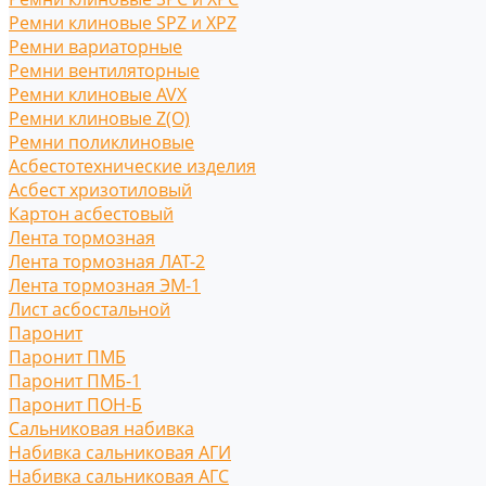
Ремни клиновые SPZ и XPZ
Ремни вариаторные
Ремни вентиляторные
Ремни клиновые AVX
Ремни клиновые Z(O)
Ремни поликлиновые
Асбестотехнические изделия
Асбест хризотиловый
Картон асбестовый
Лента тормозная
Лента тормозная ЛАТ-2
Лента тормозная ЭМ-1
Лист асбостальной
Паронит
Паронит ПМБ
Паронит ПМБ-1
Паронит ПОН-Б
Сальниковая набивка
Набивка сальниковая АГИ
Набивка сальниковая АГС