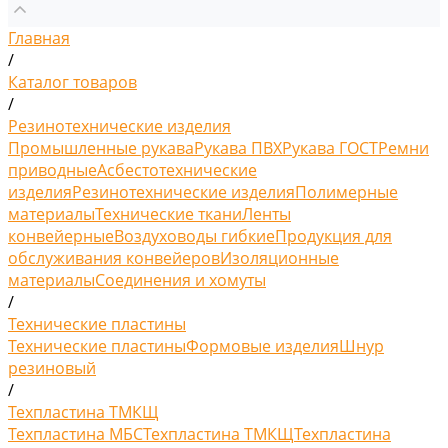
Главная
/
Каталог товаров
/
Резинотехнические изделия
Промышленные рукава
Рукава ПВХ
Рукава ГОСТ
Ремни
приводные
Асбестотехнические
изделия
Резинотехнические изделия
Полимерные
материалы
Технические ткани
Ленты
конвейерные
Воздуховоды гибкие
Продукция для
обслуживания конвейеров
Изоляционные
материалы
Соединения и хомуты
/
Технические пластины
Технические пластины
Формовые изделия
Шнур
резиновый
/
Техпластина ТМКЩ
Техпластина МБС
Техпластина ТМКЩ
Техпластина