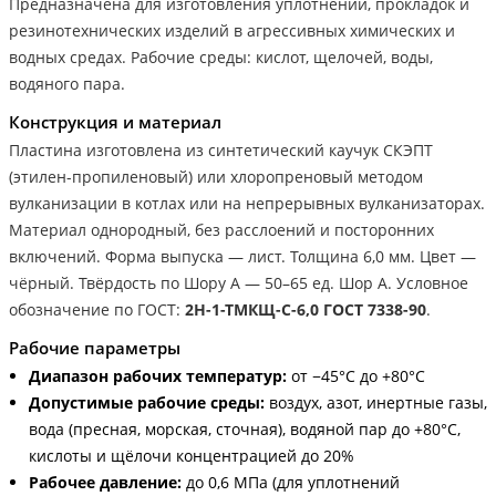
Предназначена для изготовления уплотнений, прокладок и
резинотехнических изделий в агрессивных химических и
водных средах. Рабочие среды: кислот, щелочей, воды,
водяного пара.
Конструкция и материал
Пластина изготовлена из синтетический каучук СКЭПТ
(этилен-пропиленовый) или хлоропреновый методом
вулканизации в котлах или на непрерывных вулканизаторах.
Материал однородный, без расслоений и посторонних
включений. Форма выпуска — лист. Толщина 6,0 мм. Цвет —
чёрный. Твёрдость по Шору А — 50–65 ед. Шор А. Условное
обозначение по ГОСТ:
2Н-1-ТМКЩ-С-6,0 ГОСТ 7338-90
.
Рабочие параметры
Диапазон рабочих температур:
от −45°С до +80°С
Допустимые рабочие среды:
воздух, азот, инертные газы,
вода (пресная, морская, сточная), водяной пар до +80°С,
кислоты и щёлочи концентрацией до 20%
Рабочее давление:
до 0,6 МПа (для уплотнений