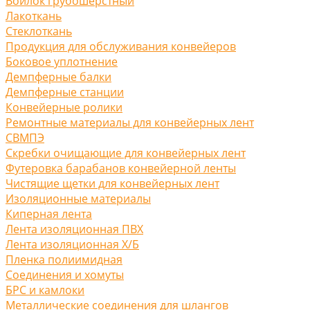
Войлок грубошерстный
Лакоткань
Стеклоткань
Продукция для обслуживания конвейеров
Боковое уплотнение
Демпферные балки
Демпферные станции
Конвейерные ролики
Ремонтные материалы для конвейерных лент
СВМПЭ
Скребки очищающие для конвейерных лент
Футеровка барабанов конвейерной ленты
Чистящие щетки для конвейерных лент
Изоляционные материалы
Киперная лента
Лента изоляционная ПВХ
Лента изоляционная Х/Б
Пленка полиимидная
Соединения и хомуты
БРС и камлоки
Металлические соединения для шлангов