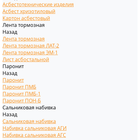
Асбестотехнические изделия
Асбест хризотиловый
Картон асбестовый
Лента тормозная
Назад
Лента тормозная
Лента тормозная ЛАТ-2
Лента тормозная ЭМ-1
Лист асбостальной
Паронит
Назад
Паронит
Паронит ПМБ
Паронит ПМБ-1
Паронит ПОН-Б
Сальниковая набивка
Назад
Сальниковая набивка
Набивка сальниковая АГИ
Набивка сальниковая АГС