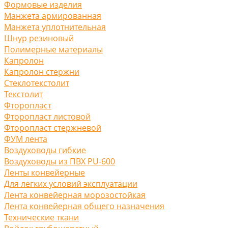
Формовые изделия
Манжета армированная
Манжета уплотнительная
Шнур резиновый
Полимерные материалы
Капролон
Капролон стержни
Стеклотекстолит
Текстолит
Фторопласт
Фторопласт листовой
Фторопласт стержневой
ФУМ лента
Воздуховоды гибкие
Воздуховоды из ПВХ PU-600
Ленты конвейерные
Для легких условий эксплуатации
Лента конвейерная морозостойкая
Лента конвейерная общего назначения
Технические ткани