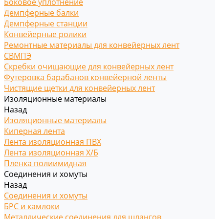
Боковое уплотнение
Демпферные балки
Демпферные станции
Конвейерные ролики
Ремонтные материалы для конвейерных лент
СВМПЭ
Скребки очищающие для конвейерных лент
Футеровка барабанов конвейерной ленты
Чистящие щетки для конвейерных лент
Изоляционные материалы
Назад
Изоляционные материалы
Киперная лента
Лента изоляционная ПВХ
Лента изоляционная Х/Б
Пленка полиимидная
Соединения и хомуты
Назад
Соединения и хомуты
БРС и камлоки
Металлические соединения для шлангов