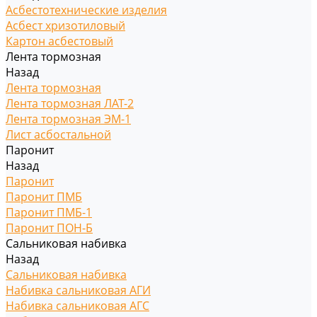
Асбестотехнические изделия
Асбест хризотиловый
Картон асбестовый
Лента тормозная
Назад
Лента тормозная
Лента тормозная ЛАТ-2
Лента тормозная ЭМ-1
Лист асбостальной
Паронит
Назад
Паронит
Паронит ПМБ
Паронит ПМБ-1
Паронит ПОН-Б
Сальниковая набивка
Назад
Сальниковая набивка
Набивка сальниковая АГИ
Набивка сальниковая АГС