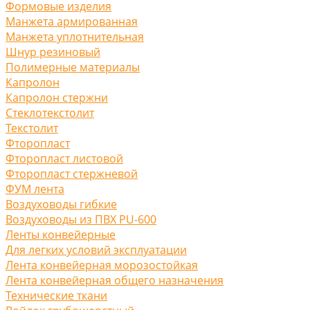
Формовые изделия
Манжета армированная
Манжета уплотнительная
Шнур резиновый
Полимерные материалы
Капролон
Капролон стержни
Стеклотекстолит
Текстолит
Фторопласт
Фторопласт листовой
Фторопласт стержневой
ФУМ лента
Воздуховоды гибкие
Воздуховоды из ПВХ PU-600
Ленты конвейерные
Для легких условий эксплуатации
Лента конвейерная морозостойкая
Лента конвейерная общего назначения
Технические ткани