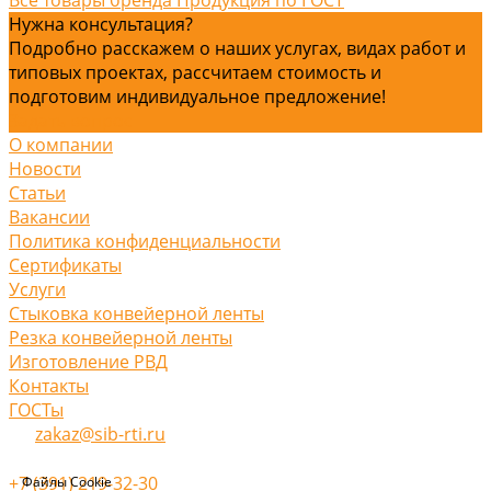
Нужна консультация?
Подробно расскажем о наших услугах, видах работ и
типовых проектах, рассчитаем стоимость и
подготовим индивидуальное предложение!
Задать вопрос
О компании
Новости
Статьи
Вакансии
Политика конфиденциальности
Сертификаты
Услуги
Стыковка конвейерной ленты
Резка конвейерной ленты
Изготовление РВД
Контакты
ГОСТы
zakaz@sib-rti.ru
+7 (391) 219-32-30
Файлы Cookie