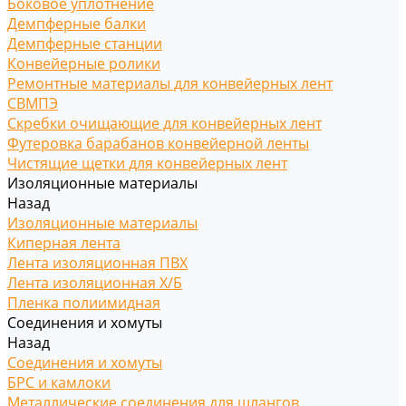
Боковое уплотнение
Демпферные балки
Демпферные станции
Конвейерные ролики
Ремонтные материалы для конвейерных лент
СВМПЭ
Скребки очищающие для конвейерных лент
Футеровка барабанов конвейерной ленты
Чистящие щетки для конвейерных лент
Изоляционные материалы
Назад
Изоляционные материалы
Киперная лента
Лента изоляционная ПВХ
Лента изоляционная Х/Б
Пленка полиимидная
Соединения и хомуты
Назад
Соединения и хомуты
БРС и камлоки
Металлические соединения для шлангов