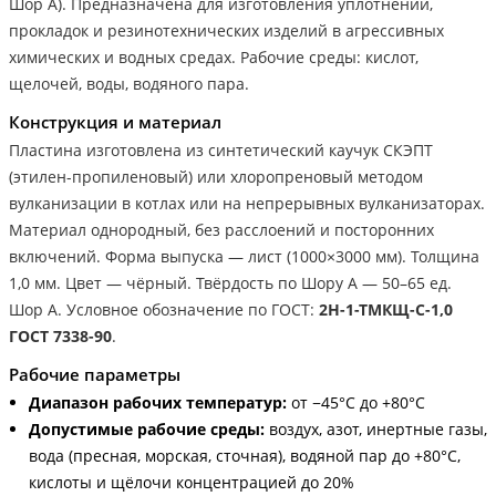
Шор А). Предназначена для изготовления уплотнений,
прокладок и резинотехнических изделий в агрессивных
химических и водных средах. Рабочие среды: кислот,
щелочей, воды, водяного пара.
Конструкция и материал
Пластина изготовлена из синтетический каучук СКЭПТ
(этилен-пропиленовый) или хлоропреновый методом
вулканизации в котлах или на непрерывных вулканизаторах.
Материал однородный, без расслоений и посторонних
включений. Форма выпуска — лист (1000×3000 мм). Толщина
1,0 мм. Цвет — чёрный. Твёрдость по Шору А — 50–65 ед.
Шор А. Условное обозначение по ГОСТ:
2Н-1-ТМКЩ-С-1,0
ГОСТ 7338-90
.
Рабочие параметры
Диапазон рабочих температур:
от −45°С до +80°С
Допустимые рабочие среды:
воздух, азот, инертные газы,
вода (пресная, морская, сточная), водяной пар до +80°С,
кислоты и щёлочи концентрацией до 20%