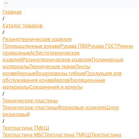
Главная
/
Каталог товаров
/
Резинотехнические изделия
Промышленные рукава
Рукава ПВХ
Рукава ГОСТ
Ремни
приводные
Асбестотехнические
изделия
Резинотехнические изделия
Полимерные
материалы
Технические ткани
Ленты
конвейерные
Воздуховоды гибкие
Продукция для
обслуживания конвейеров
Изоляционные
материалы
Соединения и хомуты
/
Технические пластины
Технические пластины
Формовые изделия
Шнур
резиновый
/
Техпластина ТМКЩ
Техпластина МБС
Техпластина ТМКЩ
Техпластина