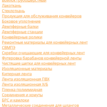
Войлок грубошерстный
Лакоткань
Стеклоткань
Продукция для обслуживания конвейеров
Боковое уплотнение
Демпферные балки
Демпферные станции
Конвейерные ролики
Ремонтные материалы для конвейерных лент
СВМПЭ
Скребки очищающие для конвейерных лент
Футеровка барабанов конвейерной ленты
Чистящие щетки для конвейерных лент
Изоляционные материалы
Киперная лента
Лента изоляционная ПВХ
Лента изоляционная Х/Б
Пленка полиимидная
Соединения и хомуты
БРС и камлоки
Металлические соединения для шлангов