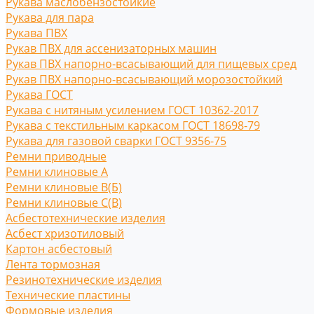
Рукава маслобензостойкие
Рукава для пара
Рукава ПВХ
Рукав ПВХ для ассенизаторных машин
Рукав ПВХ напорно-всасывающий для пищевых сред
Рукав ПВХ напорно-всасывающий морозостойкий
Рукава ГОСТ
Рукава с нитяным усилением ГОСТ 10362-2017
Рукава с текстильным каркасом ГОСТ 18698-79
Рукава для газовой сварки ГОСТ 9356-75
Ремни приводные
Ремни клиновые A
Ремни клиновые В(Б)
Ремни клиновые С(B)
Асбестотехнические изделия
Асбест хризотиловый
Картон асбестовый
Лента тормозная
Резинотехнические изделия
Технические пластины
Формовые изделия