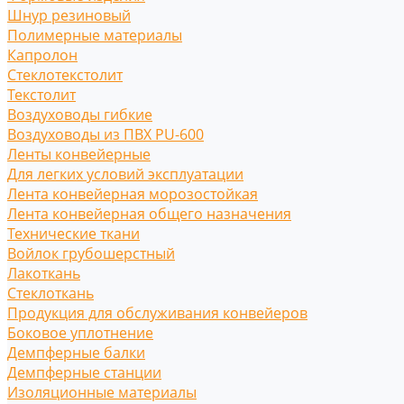
Шнур резиновый
Полимерные материалы
Капролон
Стеклотекстолит
Текстолит
Воздуховоды гибкие
Воздуховоды из ПВХ PU-600
Ленты конвейерные
Для легких условий эксплуатации
Лента конвейерная морозостойкая
Лента конвейерная общего назначения
Технические ткани
Войлок грубошерстный
Лакоткань
Стеклоткань
Продукция для обслуживания конвейеров
Боковое уплотнение
Демпферные балки
Демпферные станции
Изоляционные материалы