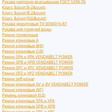
Рукава напорно-всасыващие ГОСТ 5398-76
Класс &quot;Б-2&quot;
Класс &quot;В-2&quot;
Класс &quot;КЩ&quot;
Рукава дюритовые ТУ 0056016-87
Рукава для горячей воды
Ремни приводные
Ремни клиновые A
Ремни клиновые В(Б)
Ремни клиновые С(B)
Ремни SPA и XPA VENDABELT POWER
Ремни SPB и XPB VENDABELT POWER
Ремни SPC и XPC VENDABELT POWER
Ремни SPZ и XPZ VENDABELT POWER
Ремни зубчатые
Ремни клиновые 5V и 8V VENDABELT POWER
Ремни клиновые Д(Г)
Ремень клиновой Е(Д)
Ремни клиновые SPA и XPA
Ремни клиновые SPB и XPB
Ремни клиновые SPC и XPC