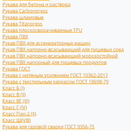
Рукава для бетона и раствора
Рукава Carbonpress
Рукава шламовые
Рукава Titanpress
Рукава плоскосворачиваемые TPU
Рукава ПВХ
Рукав ПВХ для ассенизаторных машин
Рукав ПВХ напорно-всасывающий для пищевых сред
Рукав ПВХ напорно-всасывающий морозостойкий
Рукав ПВХ напорный для пищевых продуктов
Рукава ГОСТ
Рукава с нитяным усилением ГОСТ 10362-2017
Рукава с текстильным каркасом ГОСТ 18698-79
Класс Б (I)
Класс В (II)
Класс ВГ (III)
Класс Г (IV)
Класс Пар-2 (X)
Класс Ш(VIII)
Рукава для газовой сварки ГОСТ 9356-75