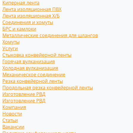
Киперная лента
Лента изоляционная ПВХ
Лента изоляционная Х/Б
Соединения и хомуты
БРС и камлоки
Металлические соединения для шлангов
Хомуты
Услуги
Стыковка конвейерной ленты
Горячая вулканизация
Холодная вулканизация
Механическое соединение
Резка конвейерной ленты
Продольная резка конвейерной ленты
Изготовление РВД
Изготовление РВД
Компания
Новости
Статьи
Вакансии