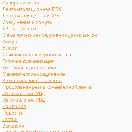
Киперная лента
Лента изоляционная ПВХ
Лента изоляционная Х/Б
Соединения и хомуты
БРС и камлоки
Металлические соединения для шлангов
Хомуты
Услуги
Стыковка конвейерной ленты
Горячая вулканизация
Холодная вулканизация
Механическое соединение
Резка конвейерной ленты
Продольная резка конвейерной ленты
Изготовление РВД
Изготовление РВД
Компания
Новости
Статьи
Вакансии