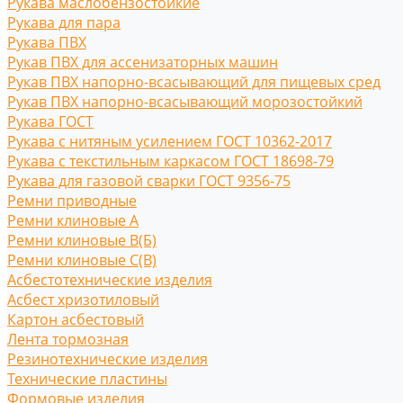
Рукава маслобензостойкие
Рукава для пара
Рукава ПВХ
Рукав ПВХ для ассенизаторных машин
Рукав ПВХ напорно-всасывающий для пищевых сред
Рукав ПВХ напорно-всасывающий морозостойкий
Рукава ГОСТ
Рукава с нитяным усилением ГОСТ 10362-2017
Рукава с текстильным каркасом ГОСТ 18698-79
Рукава для газовой сварки ГОСТ 9356-75
Ремни приводные
Ремни клиновые A
Ремни клиновые В(Б)
Ремни клиновые С(B)
Асбестотехнические изделия
Асбест хризотиловый
Картон асбестовый
Лента тормозная
Резинотехнические изделия
Технические пластины
Формовые изделия