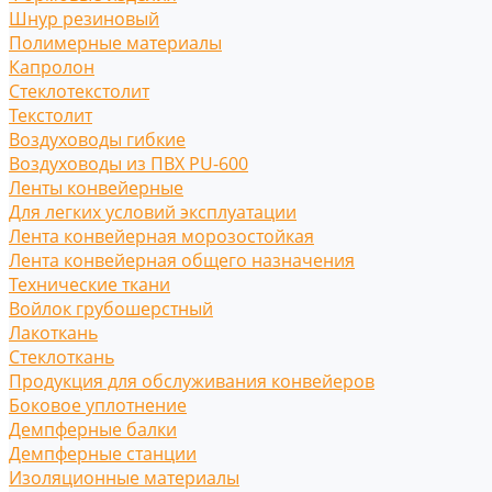
Шнур резиновый
Полимерные материалы
Капролон
Стеклотекстолит
Текстолит
Воздуховоды гибкие
Воздуховоды из ПВХ PU-600
Ленты конвейерные
Для легких условий эксплуатации
Лента конвейерная морозостойкая
Лента конвейерная общего назначения
Технические ткани
Войлок грубошерстный
Лакоткань
Стеклоткань
Продукция для обслуживания конвейеров
Боковое уплотнение
Демпферные балки
Демпферные станции
Изоляционные материалы