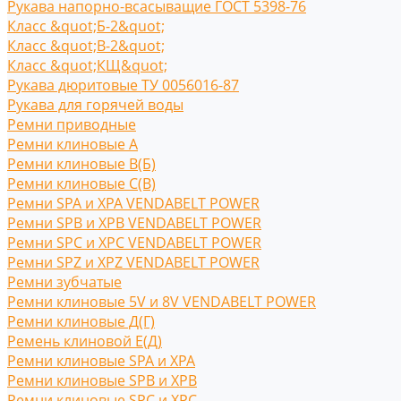
Рукава напорно-всасыващие ГОСТ 5398-76
Класс &quot;Б-2&quot;
Класс &quot;В-2&quot;
Класс &quot;КЩ&quot;
Рукава дюритовые ТУ 0056016-87
Рукава для горячей воды
Ремни приводные
Ремни клиновые A
Ремни клиновые В(Б)
Ремни клиновые С(B)
Ремни SPA и XPA VENDABELT POWER
Ремни SPB и XPB VENDABELT POWER
Ремни SPC и XPC VENDABELT POWER
Ремни SPZ и XPZ VENDABELT POWER
Ремни зубчатые
Ремни клиновые 5V и 8V VENDABELT POWER
Ремни клиновые Д(Г)
Ремень клиновой Е(Д)
Ремни клиновые SPA и XPA
Ремни клиновые SPB и XPB
Ремни клиновые SPC и XPC