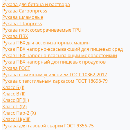
Рукава для бетона и раствора
Рукава Carbonpress
Рукава шламовые
Рукава Titanpress
Рукава плоскосворачиваемые TPU
Рукава ПВХ
Рукав ПВХ для ассенизаторных машин
Рукав ПВХ напорно-всасывающий для пищевых сред
Рукав ПВХ напорно-всасывающий морозостойкий
Рукав ПВХ напорный для пищевых продуктов
Рукава ГОСТ
Рукава с нитяным усилением ГОСТ 10362-2017
Рукава с текстильным каркасом ГОСТ 18698-79
Класс Б (I)
Класс В (II)
Класс ВГ (III)
Класс Г (IV)
Класс Пар-2 (X)
Класс Ш(VIII)
Рукава для газовой сварки ГОСТ 9356-75