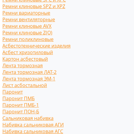
Ремни клиновые SPZ и XPZ
Ремни вариаторные
Ремни вентиляторные
Ремни клиновые AVX
Ремни клиновые Z(O)
Ремни поликлиновые
Асбестотехнические изделия
Асбест хризотиловый
Картон асбестовый
Лента тормозная
Лента тормозная ЛАТ-2
Лента тормозная ЭМ-1
Лист асбостальной
Паронит
Паронит ПМБ
Паронит ПМБ-1
Паронит ПОН-Б
Сальниковая набивка
Набивка сальниковая АГИ
Набивка сальниковая АГС