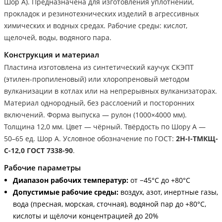
Шор А). Предназначена для изготовления уплотнений,
прокладок и резинотехнических изделий в агрессивных
химических и водных средах. Рабочие среды: кислот,
щелочей, воды, водяного пара.
Конструкция и материал
Пластина изготовлена из синтетический каучук СКЭПТ
(этилен-пропиленовый) или хлоропреновый методом
вулканизации в котлах или на непрерывных вулканизаторах.
Материал однородный, без расслоений и посторонних
включений. Форма выпуска — рулон (1000×4000 мм).
Толщина 12,0 мм. Цвет — чёрный. Твёрдость по Шору А —
50–65 ед. Шор А. Условное обозначение по ГОСТ:
2Н-I-ТМКЩ-
С-12,0 ГОСТ 7338-90
.
Рабочие параметры
Диапазон рабочих температур:
от −45°С до +80°С
Допустимые рабочие среды:
воздух, азот, инертные газы,
вода (пресная, морская, сточная), водяной пар до +80°С,
кислоты и щёлочи концентрацией до 20%