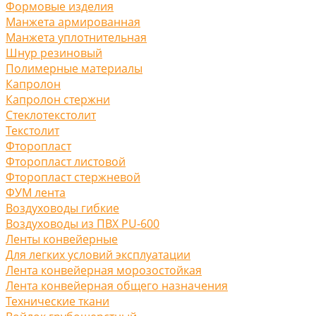
Формовые изделия
Манжета армированная
Манжета уплотнительная
Шнур резиновый
Полимерные материалы
Капролон
Капролон стержни
Стеклотекстолит
Текстолит
Фторопласт
Фторопласт листовой
Фторопласт стержневой
ФУМ лента
Воздуховоды гибкие
Воздуховоды из ПВХ PU-600
Ленты конвейерные
Для легких условий эксплуатации
Лента конвейерная морозостойкая
Лента конвейерная общего назначения
Технические ткани