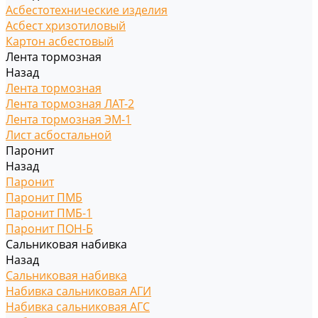
Асбестотехнические изделия
Асбест хризотиловый
Картон асбестовый
Лента тормозная
Назад
Лента тормозная
Лента тормозная ЛАТ-2
Лента тормозная ЭМ-1
Лист асбостальной
Паронит
Назад
Паронит
Паронит ПМБ
Паронит ПМБ-1
Паронит ПОН-Б
Сальниковая набивка
Назад
Сальниковая набивка
Набивка сальниковая АГИ
Набивка сальниковая АГС