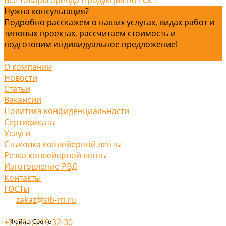
Нужна консультация?
Подробно расскажем о наших услугах, видах работ и
типовых проектах, рассчитаем стоимость и
подготовим индивидуальное предложение!
Задать вопрос
О компании
Новости
Статьи
Вакансии
Политика конфиденциальности
Сертификаты
Услуги
Стыковка конвейерной ленты
Резка конвейерной ленты
Изготовление РВД
Контакты
ГОСТы
zakaz@sib-rti.ru
+7 (391) 219-32-30
Файлы Cookie