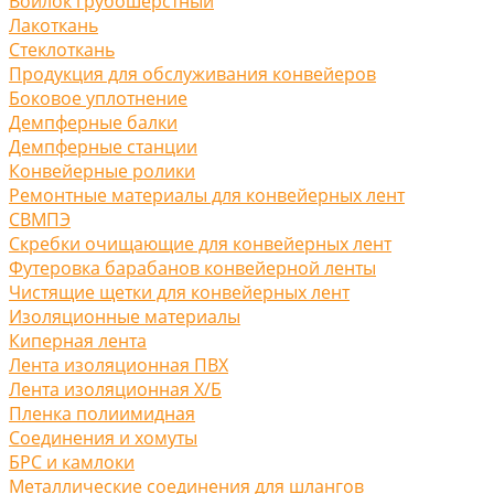
Войлок грубошерстный
Лакоткань
Стеклоткань
Продукция для обслуживания конвейеров
Боковое уплотнение
Демпферные балки
Демпферные станции
Конвейерные ролики
Ремонтные материалы для конвейерных лент
СВМПЭ
Скребки очищающие для конвейерных лент
Футеровка барабанов конвейерной ленты
Чистящие щетки для конвейерных лент
Изоляционные материалы
Киперная лента
Лента изоляционная ПВХ
Лента изоляционная Х/Б
Пленка полиимидная
Соединения и хомуты
БРС и камлоки
Металлические соединения для шлангов