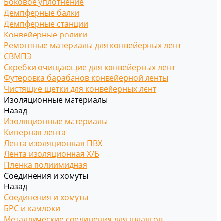
Боковое уплотнение
Демпферные балки
Демпферные станции
Конвейерные ролики
Ремонтные материалы для конвейерных лент
СВМПЭ
Скребки очищающие для конвейерных лент
Футеровка барабанов конвейерной ленты
Чистящие щетки для конвейерных лент
Изоляционные материалы
Назад
Изоляционные материалы
Киперная лента
Лента изоляционная ПВХ
Лента изоляционная Х/Б
Пленка полиимидная
Соединения и хомуты
Назад
Соединения и хомуты
БРС и камлоки
Металлические соединения для шлангов