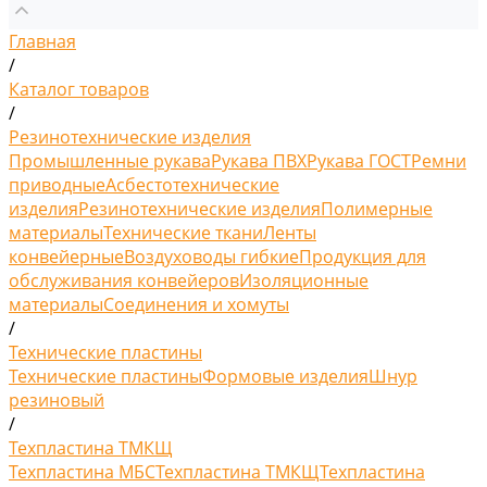
Главная
/
Каталог товаров
/
Резинотехнические изделия
Промышленные рукава
Рукава ПВХ
Рукава ГОСТ
Ремни
приводные
Асбестотехнические
изделия
Резинотехнические изделия
Полимерные
материалы
Технические ткани
Ленты
конвейерные
Воздуховоды гибкие
Продукция для
обслуживания конвейеров
Изоляционные
материалы
Соединения и хомуты
/
Технические пластины
Технические пластины
Формовые изделия
Шнур
резиновый
/
Техпластина ТМКЩ
Техпластина МБС
Техпластина ТМКЩ
Техпластина