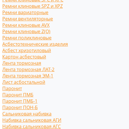
Ремни клиновые SPZ и XPZ
Ремни вариаторные
Ремни вентиляторные
Ремни клиновые AVX
Ремни клиновые Z(O)
Ремни поликлиновые
Асбестотехнические изделия
Асбест хризотиловый
Картон асбестовый
Лента тормозная
Лента тормозная ЛАТ-2
Лента тормозная ЭМ-1
Лист асбостальной
Паронит
Паронит ПМБ
Паронит ПМБ-1
Паронит ПОН-Б
Сальниковая набивка
Набивка сальниковая АГИ
Набивка сальниковая АГС