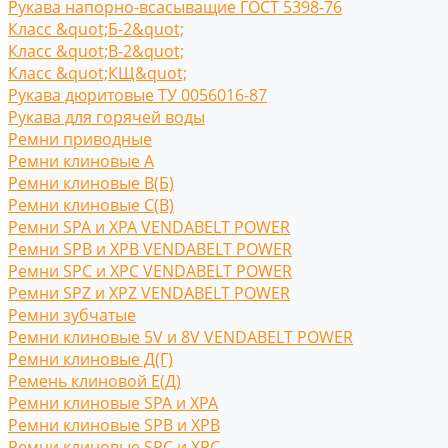
Рукава напорно-всасыващие ГОСТ 5398-76
Класс &quot;Б-2&quot;
Класс &quot;В-2&quot;
Класс &quot;КЩ&quot;
Рукава дюритовые ТУ 0056016-87
Рукава для горячей воды
Ремни приводные
Ремни клиновые A
Ремни клиновые В(Б)
Ремни клиновые С(B)
Ремни SPA и XPA VENDABELT POWER
Ремни SPB и XPB VENDABELT POWER
Ремни SPC и XPC VENDABELT POWER
Ремни SPZ и XPZ VENDABELT POWER
Ремни зубчатые
Ремни клиновые 5V и 8V VENDABELT POWER
Ремни клиновые Д(Г)
Ремень клиновой Е(Д)
Ремни клиновые SPA и XPA
Ремни клиновые SPB и XPB
Ремни клиновые SPC и XPC