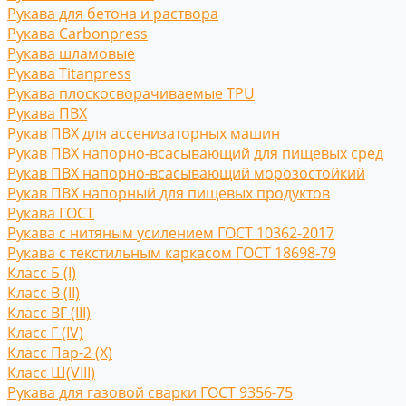
Рукава для бетона и раствора
Рукава Carbonpress
Рукава шламовые
Рукава Titanpress
Рукава плоскосворачиваемые TPU
Рукава ПВХ
Рукав ПВХ для ассенизаторных машин
Рукав ПВХ напорно-всасывающий для пищевых сред
Рукав ПВХ напорно-всасывающий морозостойкий
Рукав ПВХ напорный для пищевых продуктов
Рукава ГОСТ
Рукава с нитяным усилением ГОСТ 10362-2017
Рукава с текстильным каркасом ГОСТ 18698-79
Класс Б (I)
Класс В (II)
Класс ВГ (III)
Класс Г (IV)
Класс Пар-2 (X)
Класс Ш(VIII)
Рукава для газовой сварки ГОСТ 9356-75