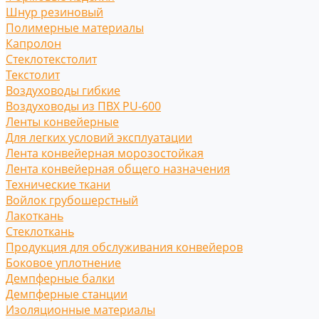
Шнур резиновый
Полимерные материалы
Капролон
Стеклотекстолит
Текстолит
Воздуховоды гибкие
Воздуховоды из ПВХ PU-600
Ленты конвейерные
Для легких условий эксплуатации
Лента конвейерная морозостойкая
Лента конвейерная общего назначения
Технические ткани
Войлок грубошерстный
Лакоткань
Стеклоткань
Продукция для обслуживания конвейеров
Боковое уплотнение
Демпферные балки
Демпферные станции
Изоляционные материалы