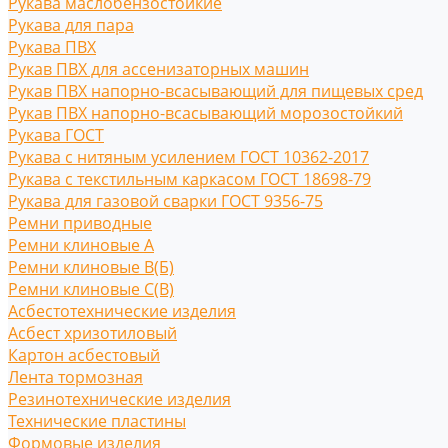
Рукава маслобензостойкие
Рукава для пара
Рукава ПВХ
Рукав ПВХ для ассенизаторных машин
Рукав ПВХ напорно-всасывающий для пищевых сред
Рукав ПВХ напорно-всасывающий морозостойкий
Рукава ГОСТ
Рукава с нитяным усилением ГОСТ 10362-2017
Рукава с текстильным каркасом ГОСТ 18698-79
Рукава для газовой сварки ГОСТ 9356-75
Ремни приводные
Ремни клиновые A
Ремни клиновые В(Б)
Ремни клиновые С(B)
Асбестотехнические изделия
Асбест хризотиловый
Картон асбестовый
Лента тормозная
Резинотехнические изделия
Технические пластины
Формовые изделия