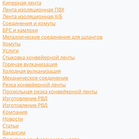
Киперная лента
Лента изоляционная ПВХ
Лента изоляционная Х/Б
Соединения и хомуты
БРС и камлоки
Металлические соединения для шлангов
Хомуты
Услуги
Стыковка конвейерной ленты
Горячая вулканизация
Холодная вулканизация
Механическое соединение
Резка конвейерной ленты
Продольная резка конвейерной ленты
Изготовление РВД
Изготовление РВД
Компания
Новости
Статьи
Вакансии