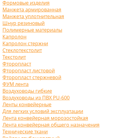
Формовые изделия
Манжета армированная
Манжета уплотнительная
Шнур резиновый
Полимерные материалы
Капролон
Капролон стержни
Стеклотекстолит
Текстолит
Фторопласт
Фторопласт листовой
Фторопласт стержневой
ФУМ лента
Воздуховоды гибкие
Воздуховоды из ПВХ PU-600
Ленты конвейерные
Для легких условий эксплуатации
Лента конвейерная морозостойкая
Лента конвейерная общего назначения
Технические ткани