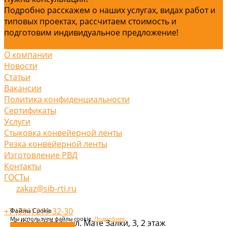
Подробно расскажем о наших услугах, видах работ и
типовых проектах, рассчитаем стоимость и
подготовим индивидуальное предложение!
Задать вопрос
О компании
Новости
Статьи
Вакансии
Политика конфиденциальности
Сертификаты
Услуги
Стыковка конвейерной ленты
Резка конвейерной ленты
Изготовление РВД
Контакты
ГОСТы
zakaz@sib-rti.ru
+7 (391) 219-32-30
Файлы Cookie
Мы используем файлы cookie.
Подробнее
.
г. Красноярск, ул. Мате Залки, 3, 2 этаж