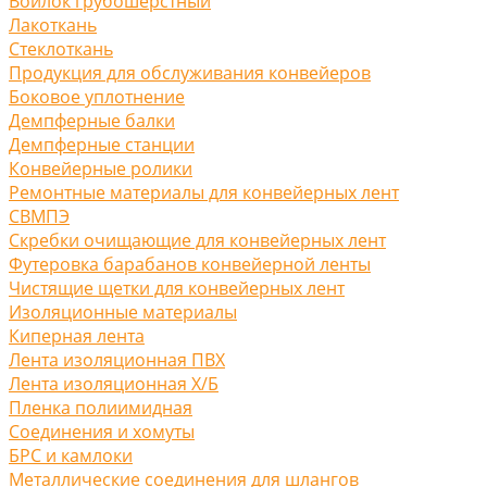
Войлок грубошерстный
Лакоткань
Стеклоткань
Продукция для обслуживания конвейеров
Боковое уплотнение
Демпферные балки
Демпферные станции
Конвейерные ролики
Ремонтные материалы для конвейерных лент
СВМПЭ
Скребки очищающие для конвейерных лент
Футеровка барабанов конвейерной ленты
Чистящие щетки для конвейерных лент
Изоляционные материалы
Киперная лента
Лента изоляционная ПВХ
Лента изоляционная Х/Б
Пленка полиимидная
Соединения и хомуты
БРС и камлоки
Металлические соединения для шлангов