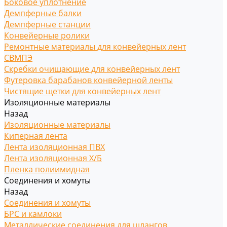
Боковое уплотнение
Демпферные балки
Демпферные станции
Конвейерные ролики
Ремонтные материалы для конвейерных лент
СВМПЭ
Скребки очищающие для конвейерных лент
Футеровка барабанов конвейерной ленты
Чистящие щетки для конвейерных лент
Изоляционные материалы
Назад
Изоляционные материалы
Киперная лента
Лента изоляционная ПВХ
Лента изоляционная Х/Б
Пленка полиимидная
Соединения и хомуты
Назад
Соединения и хомуты
БРС и камлоки
Металлические соединения для шлангов