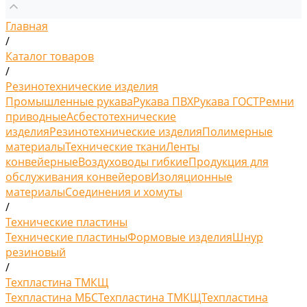
Главная
/
Каталог товаров
/
Резинотехнические изделия
Промышленные рукава
Рукава ПВХ
Рукава ГОСТ
Ремни
приводные
Асбестотехнические
изделия
Резинотехнические изделия
Полимерные
материалы
Технические ткани
Ленты
конвейерные
Воздуховоды гибкие
Продукция для
обслуживания конвейеров
Изоляционные
материалы
Соединения и хомуты
/
Технические пластины
Технические пластины
Формовые изделия
Шнур
резиновый
/
Техпластина ТМКЩ
Техпластина МБС
Техпластина ТМКЩ
Техпластина