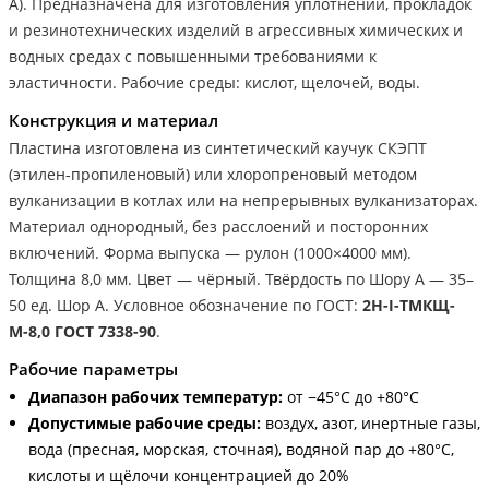
А). Предназначена для изготовления уплотнений, прокладок
и резинотехнических изделий в агрессивных химических и
водных средах с повышенными требованиями к
эластичности. Рабочие среды: кислот, щелочей, воды.
Конструкция и материал
Пластина изготовлена из синтетический каучук СКЭПТ
(этилен-пропиленовый) или хлоропреновый методом
вулканизации в котлах или на непрерывных вулканизаторах.
Материал однородный, без расслоений и посторонних
включений. Форма выпуска — рулон (1000×4000 мм).
Толщина 8,0 мм. Цвет — чёрный. Твёрдость по Шору А — 35–
50 ед. Шор А. Условное обозначение по ГОСТ:
2Н-I-ТМКЩ-
М-8,0 ГОСТ 7338-90
.
Рабочие параметры
Диапазон рабочих температур:
от −45°С до +80°С
Допустимые рабочие среды:
воздух, азот, инертные газы,
вода (пресная, морская, сточная), водяной пар до +80°С,
кислоты и щёлочи концентрацией до 20%