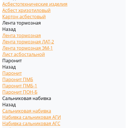
Асбестотехнические изделия
Асбест хризотиловый
Картон асбестовый
Лента тормозная
Назад
Лента тормозная
Лента тормозная ЛАТ-2
Лента тормозная ЭМ-1
Лист асбостальной
Паронит
Назад
Паронит
Паронит ПМБ
Паронит ПМБ-1
Паронит ПОН-Б
Сальниковая набивка
Назад
Сальниковая набивка
Набивка сальниковая АГИ
Набивка сальниковая АГС