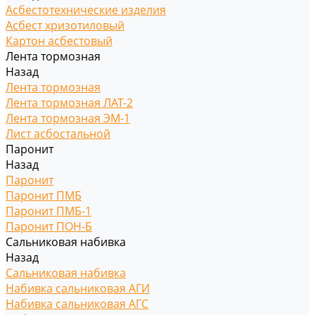
Асбестотехнические изделия
Асбест хризотиловый
Картон асбестовый
Лента тормозная
Назад
Лента тормозная
Лента тормозная ЛАТ-2
Лента тормозная ЭМ-1
Лист асбостальной
Паронит
Назад
Паронит
Паронит ПМБ
Паронит ПМБ-1
Паронит ПОН-Б
Сальниковая набивка
Назад
Сальниковая набивка
Набивка сальниковая АГИ
Набивка сальниковая АГС