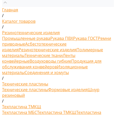
Главная
/
Каталог товаров
/
Резинотехнические изделия
Промышленные рукава
Рукава ПВХ
Рукава ГОСТ
Ремни
приводные
Асбестотехнические
изделия
Резинотехнические изделия
Полимерные
материалы
Технические ткани
Ленты
конвейерные
Воздуховоды гибкие
Продукция для
обслуживания конвейеров
Изоляционные
материалы
Соединения и хомуты
/
Технические пластины
Технические пластины
Формовые изделия
Шнур
резиновый
/
Техпластина ТМКЩ
Техпластина МБС
Техпластина ТМКЩ
Техпластина