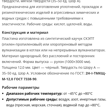
твёрдости, мягкой твёрдости (35–50 ед. Шор А).
Предназначена для изготовления уплотнений, прокладок и
резинотехнических изделий в агрессивных химических и
водных средах с повышенными требованиями к
эластичности. Рабочие среды: кислот, щелочей, воды.
Конструкция и материал
Пластина изготовлена из синтетический каучук СКЭПТ
(этилен-пропиленовый) или хлоропреновый методом
вулканизации в котлах или на непрерывных вулканизаторах.
Материал однородный, без расслоений и посторонних
включений. Форма выпуска — рулон (1000×3000 мм).
Толщина 12,0 мм. Цвет — чёрный. Твёрдость по Шору А —
35–50 ед. Шор А. Условное обозначение по ГОСТ:
2Н-I-ТМКЩ-
М-12,0 ГОСТ 7338-90
.
Рабочие параметры
Диапазон рабочих температур:
от −45°С до +80°С
Допустимые рабочие среды:
воздух, азот, инертные газы,
вода (пресная, морская, сточная), водяной пар до +80°С,