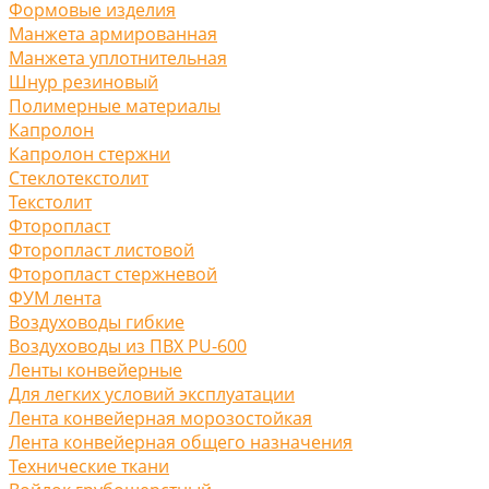
Формовые изделия
Манжета армированная
Манжета уплотнительная
Шнур резиновый
Полимерные материалы
Капролон
Капролон стержни
Стеклотекстолит
Текстолит
Фторопласт
Фторопласт листовой
Фторопласт стержневой
ФУМ лента
Воздуховоды гибкие
Воздуховоды из ПВХ PU-600
Ленты конвейерные
Для легких условий эксплуатации
Лента конвейерная морозостойкая
Лента конвейерная общего назначения
Технические ткани