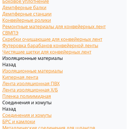
Боковое уплотнение
Демпферные балки
Демпферные станции
Конвейерные ролики
Ремонтные материалы для конвейерных лент
СВМПЭ
Скребки очищающие для конвейерных лент
Футеровка барабанов конвейерной ленты
Чистящие щетки для конвейерных лент
Изоляционные материалы
Назад
Изоляционные материалы
Киперная лента
Лента изоляционная ПВХ
Лента изоляционная Х/Б
Пленка полиимидная
Соединения и хомуты
Назад
Соединения и хомуты
БРС и камлоки
Металлические соединения для шлангов