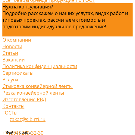
Нужна консультация?
Подробно расскажем о наших услугах, видах работ и
типовых проектах, рассчитаем стоимость и
подготовим индивидуальное предложение!
Задать вопрос
О компании
Новости
Статьи
Вакансии
Политика конфиденциальности
Сертификаты
Услуги
Стыковка конвейерной ленты
Резка конвейерной ленты
Изготовление РВД
Контакты
ГОСТы
zakaz@sib-rti.ru
+7 (391) 219-32-30
Файлы Cookie