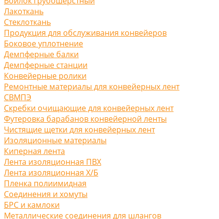
Войлок грубошерстный
Лакоткань
Стеклоткань
Продукция для обслуживания конвейеров
Боковое уплотнение
Демпферные балки
Демпферные станции
Конвейерные ролики
Ремонтные материалы для конвейерных лент
СВМПЭ
Скребки очищающие для конвейерных лент
Футеровка барабанов конвейерной ленты
Чистящие щетки для конвейерных лент
Изоляционные материалы
Киперная лента
Лента изоляционная ПВХ
Лента изоляционная Х/Б
Пленка полиимидная
Соединения и хомуты
БРС и камлоки
Металлические соединения для шлангов