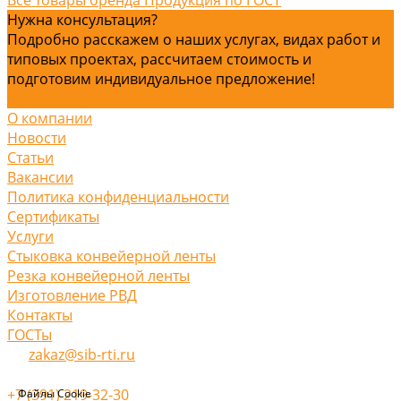
Нужна консультация?
Подробно расскажем о наших услугах, видах работ и
типовых проектах, рассчитаем стоимость и
подготовим индивидуальное предложение!
Задать вопрос
О компании
Новости
Статьи
Вакансии
Политика конфиденциальности
Сертификаты
Услуги
Стыковка конвейерной ленты
Резка конвейерной ленты
Изготовление РВД
Контакты
ГОСТы
zakaz@sib-rti.ru
+7 (391) 219-32-30
Файлы Cookie