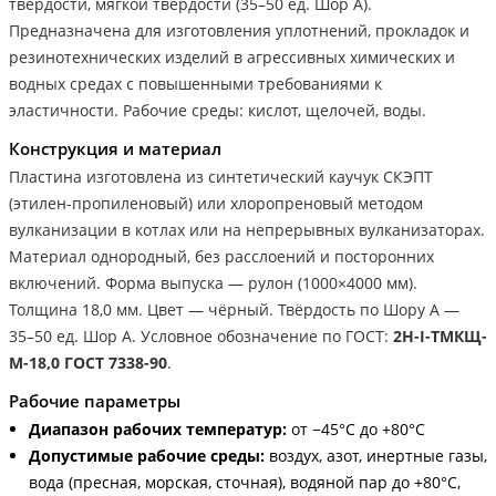
твёрдости, мягкой твёрдости (35–50 ед. Шор А).
Предназначена для изготовления уплотнений, прокладок и
резинотехнических изделий в агрессивных химических и
водных средах с повышенными требованиями к
эластичности. Рабочие среды: кислот, щелочей, воды.
Конструкция и материал
Пластина изготовлена из синтетический каучук СКЭПТ
(этилен-пропиленовый) или хлоропреновый методом
вулканизации в котлах или на непрерывных вулканизаторах.
Материал однородный, без расслоений и посторонних
включений. Форма выпуска — рулон (1000×4000 мм).
Толщина 18,0 мм. Цвет — чёрный. Твёрдость по Шору А —
35–50 ед. Шор А. Условное обозначение по ГОСТ:
2Н-I-ТМКЩ-
М-18,0 ГОСТ 7338-90
.
Рабочие параметры
Диапазон рабочих температур:
от −45°С до +80°С
Допустимые рабочие среды:
воздух, азот, инертные газы,
вода (пресная, морская, сточная), водяной пар до +80°С,