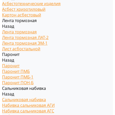
Асбестотехнические изделия
Асбест хризотиловый
Картон асбестовый
Лента тормозная
Назад
Лента тормозная
Лента тормозная ЛАТ-2
Лента тормозная ЭМ-1
Лист асбостальной
Паронит
Назад
Паронит
Паронит ПМБ
Паронит ПМБ-1
Паронит ПОН-Б
Сальниковая набивка
Назад
Сальниковая набивка
Набивка сальниковая АГИ
Набивка сальниковая АГС