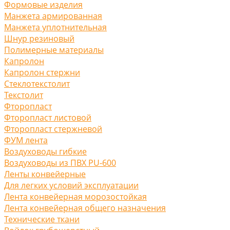
Формовые изделия
Манжета армированная
Манжета уплотнительная
Шнур резиновый
Полимерные материалы
Капролон
Капролон стержни
Стеклотекстолит
Текстолит
Фторопласт
Фторопласт листовой
Фторопласт стержневой
ФУМ лента
Воздуховоды гибкие
Воздуховоды из ПВХ PU-600
Ленты конвейерные
Для легких условий эксплуатации
Лента конвейерная морозостойкая
Лента конвейерная общего назначения
Технические ткани