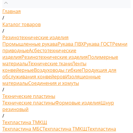
Главная
/
Каталог товаров
/
Резинотехнические изделия
Промышленные рукава
Рукава ПВХ
Рукава ГОСТ
Ремни
приводные
Асбестотехнические
изделия
Резинотехнические изделия
Полимерные
материалы
Технические ткани
Ленты
конвейерные
Воздуховоды гибкие
Продукция для
обслуживания конвейеров
Изоляционные
материалы
Соединения и хомуты
/
Технические пластины
Технические пластины
Формовые изделия
Шнур
резиновый
/
Техпластина ТМКЩ
Техпластина МБС
Техпластина ТМКЩ
Техпластина