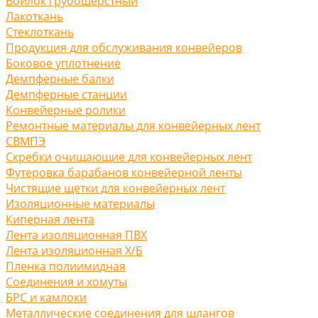
Войлок грубошерстный
Лакоткань
Стеклоткань
Продукция для обслуживания конвейеров
Боковое уплотнение
Демпферные балки
Демпферные станции
Конвейерные ролики
Ремонтные материалы для конвейерных лент
СВМПЭ
Скребки очищающие для конвейерных лент
Футеровка барабанов конвейерной ленты
Чистящие щетки для конвейерных лент
Изоляционные материалы
Киперная лента
Лента изоляционная ПВХ
Лента изоляционная Х/Б
Пленка полиимидная
Соединения и хомуты
БРС и камлоки
Металлические соединения для шлангов