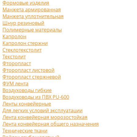
Формовые изделия
Манжета армированная
Манжета уплотнительная
Шнур резиновый
Полимерные материалы
Капролон
Капролон стержни
Стеклотекстолит
Текстолит
Фторопласт
Фторопласт листовой
Фторопласт стержневой
ФУМ лента
Воздуховоды гибкие
Воздуховоды из ПВХ PU-600
Ленты конвейерные
Для легких условий эксплуатации
Лента конвейерная морозостойкая
Лента конвейерная общего назначения
Технические ткани