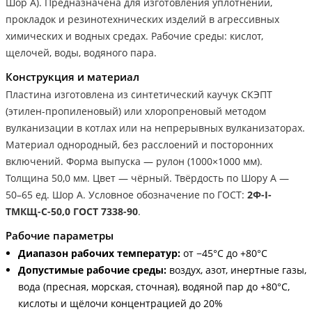
Шор А). Предназначена для изготовления уплотнений,
прокладок и резинотехнических изделий в агрессивных
химических и водных средах. Рабочие среды: кислот,
щелочей, воды, водяного пара.
Конструкция и материал
Пластина изготовлена из синтетический каучук СКЭПТ
(этилен-пропиленовый) или хлоропреновый методом
вулканизации в котлах или на непрерывных вулканизаторах.
Материал однородный, без расслоений и посторонних
включений. Форма выпуска — рулон (1000×1000 мм).
Толщина 50,0 мм. Цвет — чёрный. Твёрдость по Шору А —
50–65 ед. Шор А. Условное обозначение по ГОСТ:
2Ф-I-
ТМКЩ-С-50,0 ГОСТ 7338-90
.
Рабочие параметры
Диапазон рабочих температур:
от −45°С до +80°С
Допустимые рабочие среды:
воздух, азот, инертные газы,
вода (пресная, морская, сточная), водяной пар до +80°С,
кислоты и щёлочи концентрацией до 20%