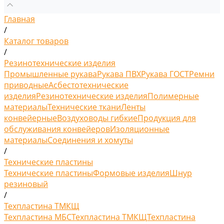
Главная
/
Каталог товаров
/
Резинотехнические изделия
Промышленные рукава
Рукава ПВХ
Рукава ГОСТ
Ремни
приводные
Асбестотехнические
изделия
Резинотехнические изделия
Полимерные
материалы
Технические ткани
Ленты
конвейерные
Воздуховоды гибкие
Продукция для
обслуживания конвейеров
Изоляционные
материалы
Соединения и хомуты
/
Технические пластины
Технические пластины
Формовые изделия
Шнур
резиновый
/
Техпластина ТМКЩ
Техпластина МБС
Техпластина ТМКЩ
Техпластина