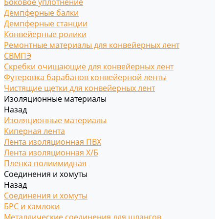
Боковое уплотнение
Демпферные балки
Демпферные станции
Конвейерные ролики
Ремонтные материалы для конвейерных лент
СВМПЭ
Скребки очищающие для конвейерных лент
Футеровка барабанов конвейерной ленты
Чистящие щетки для конвейерных лент
Изоляционные материалы
Назад
Изоляционные материалы
Киперная лента
Лента изоляционная ПВХ
Лента изоляционная Х/Б
Пленка полиимидная
Соединения и хомуты
Назад
Соединения и хомуты
БРС и камлоки
Металлические соединения для шлангов