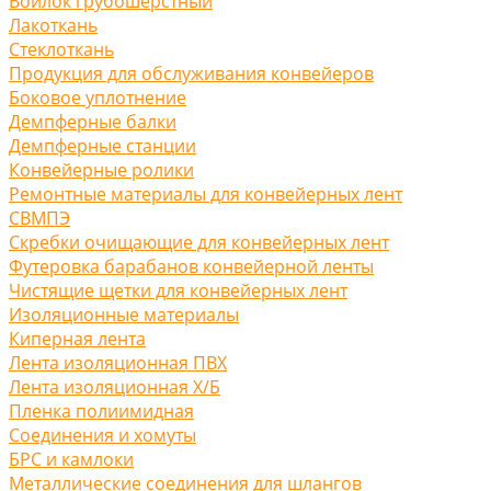
Войлок грубошерстный
Лакоткань
Стеклоткань
Продукция для обслуживания конвейеров
Боковое уплотнение
Демпферные балки
Демпферные станции
Конвейерные ролики
Ремонтные материалы для конвейерных лент
СВМПЭ
Скребки очищающие для конвейерных лент
Футеровка барабанов конвейерной ленты
Чистящие щетки для конвейерных лент
Изоляционные материалы
Киперная лента
Лента изоляционная ПВХ
Лента изоляционная Х/Б
Пленка полиимидная
Соединения и хомуты
БРС и камлоки
Металлические соединения для шлангов