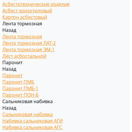
Асбестотехнические изделия
Асбест хризотиловый
Картон асбестовый
Лента тормозная
Назад
Лента тормозная
Лента тормозная ЛАТ-2
Лента тормозная ЭМ-1
Лист асбостальной
Паронит
Назад
Паронит
Паронит ПМБ
Паронит ПМБ-1
Паронит ПОН-Б
Сальниковая набивка
Назад
Сальниковая набивка
Набивка сальниковая АГИ
Набивка сальниковая АГС