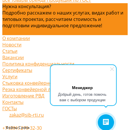
Нужна консультация?
Подробно расскажем о наших услугах, видах работ и
типовых проектах, рассчитаем стоимость и
подготовим индивидуальное предложение!
Задать вопрос
О компании
Новости
Статьи
Вакансии
Политика конфиденциальности
Сертификаты
Услуги
Стыковка конвейерной ленты
Менеджер
Резка конвейерной ленты
Добрый день, готов помочь
Изготовление РВД
вам с выбором продукции
Контакты
ГОСТы
zakaz@sib-rti.ru
+7 (391) 219-32-30
Файлы Cookie