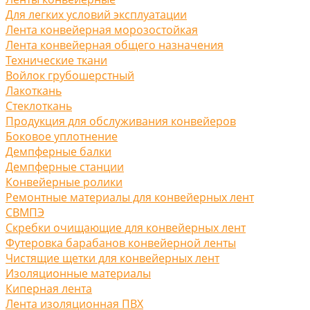
Для легких условий эксплуатации
Лента конвейерная морозостойкая
Лента конвейерная общего назначения
Технические ткани
Войлок грубошерстный
Лакоткань
Стеклоткань
Продукция для обслуживания конвейеров
Боковое уплотнение
Демпферные балки
Демпферные станции
Конвейерные ролики
Ремонтные материалы для конвейерных лент
СВМПЭ
Скребки очищающие для конвейерных лент
Футеровка барабанов конвейерной ленты
Чистящие щетки для конвейерных лент
Изоляционные материалы
Киперная лента
Лента изоляционная ПВХ