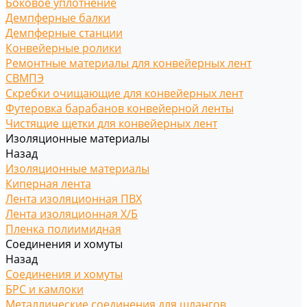
Боковое уплотнение
Демпферные балки
Демпферные станции
Конвейерные ролики
Ремонтные материалы для конвейерных лент
СВМПЭ
Скребки очищающие для конвейерных лент
Футеровка барабанов конвейерной ленты
Чистящие щетки для конвейерных лент
Изоляционные материалы
Назад
Изоляционные материалы
Киперная лента
Лента изоляционная ПВХ
Лента изоляционная Х/Б
Пленка полиимидная
Соединения и хомуты
Назад
Соединения и хомуты
БРС и камлоки
Металлические соединения для шлангов