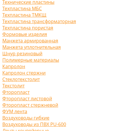
Технические пластины
Техпластина МБС
Техпластина ТМКЩ
Техпластина трансформаторная
Техпластина пористая
Формовые изделия
Манжета армированная
Манжета уплотнительная
Шнур резиновый
Полимерные материалы
Капролон
Капролон стержни
Стеклотекстолит
Текстолит
Фторопласт
Фторопласт листовой
Фторопласт стержневой
ФУМ лента
Воздуховоды гибкие
Воздуховоды из ПВХ PU-600
Ленты конвейерные