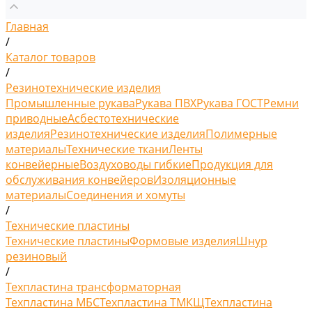
Главная
/
Каталог товаров
/
Резинотехнические изделия
Промышленные рукава
Рукава ПВХ
Рукава ГОСТ
Ремни
приводные
Асбестотехнические
изделия
Резинотехнические изделия
Полимерные
материалы
Технические ткани
Ленты
конвейерные
Воздуховоды гибкие
Продукция для
обслуживания конвейеров
Изоляционные
материалы
Соединения и хомуты
/
Технические пластины
Технические пластины
Формовые изделия
Шнур
резиновый
/
Техпластина трансформаторная
Техпластина МБС
Техпластина ТМКЩ
Техпластина