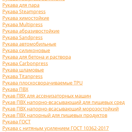
Рукава для пара
Рукава Steampress
Рукава химостойкие
Рукава Multipress
Рукава абразивостойкие
Рукава Sandpress
Рукава автомобильные
Рукава силиконовые
Рукава для бетона и раствора
Рукава Carbonpress
Рукава шламовые
Рукава Titanpress
Рукава плоскосворачиваемые TPU
Рукава ПВХ
Рукав ПВХ для ассенизаторных машин
Рукав ПВХ напорно-всасывающий для пищевых сред
Рукав ПВХ напорно-всасывающий морозостойкий
Рукав ПВХ напорный для пищевых продуктов
Рукава ГОСТ
Рукава с нитяным усилением ГОСТ 10362-2017