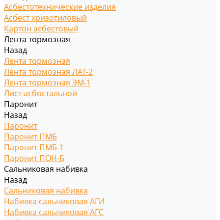
Асбестотехнические изделия
Асбест хризотиловый
Картон асбестовый
Лента тормозная
Назад
Лента тормозная
Лента тормозная ЛАТ-2
Лента тормозная ЭМ-1
Лист асбостальной
Паронит
Назад
Паронит
Паронит ПМБ
Паронит ПМБ-1
Паронит ПОН-Б
Сальниковая набивка
Назад
Сальниковая набивка
Набивка сальниковая АГИ
Набивка сальниковая АГС