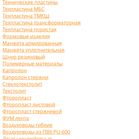
Технические пластины
Техпластина МБС
Техпластина ТМКЩ
Техпластина трансформаторная
Техпластина пористая
Формовые изделия
Манжета армированная
Манжета уплотнительная
Шнур резиновый
Полимерные материалы
Капролон
Капролон стержни
Стеклотекстолит
Текстолит
Фторопласт
Фторопласт листовой
Фторопласт стержневой
ФУМ лента
Воздуховоды гибкие
Воздуховоды из ПВХ PU-600
Ленты конвейерные