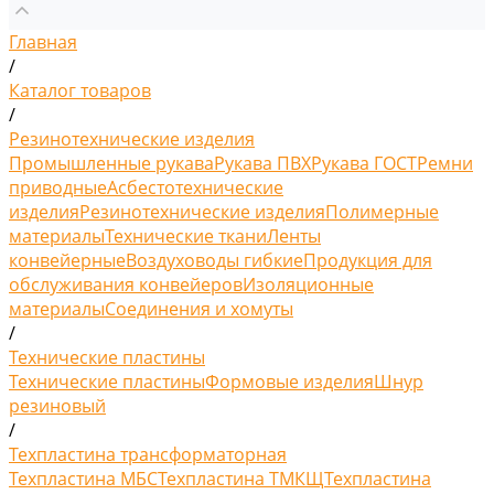
Главная
/
Каталог товаров
/
Резинотехнические изделия
Промышленные рукава
Рукава ПВХ
Рукава ГОСТ
Ремни
приводные
Асбестотехнические
изделия
Резинотехнические изделия
Полимерные
материалы
Технические ткани
Ленты
конвейерные
Воздуховоды гибкие
Продукция для
обслуживания конвейеров
Изоляционные
материалы
Соединения и хомуты
/
Технические пластины
Технические пластины
Формовые изделия
Шнур
резиновый
/
Техпластина трансформаторная
Техпластина МБС
Техпластина ТМКЩ
Техпластина