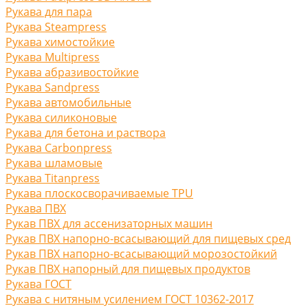
Рукава для пара
Рукава Steampress
Рукава химостойкие
Рукава Multipress
Рукава абразивостойкие
Рукава Sandpress
Рукава автомобильные
Рукава силиконовые
Рукава для бетона и раствора
Рукава Carbonpress
Рукава шламовые
Рукава Titanpress
Рукава плоскосворачиваемые TPU
Рукава ПВХ
Рукав ПВХ для ассенизаторных машин
Рукав ПВХ напорно-всасывающий для пищевых сред
Рукав ПВХ напорно-всасывающий морозостойкий
Рукав ПВХ напорный для пищевых продуктов
Рукава ГОСТ
Рукава с нитяным усилением ГОСТ 10362-2017