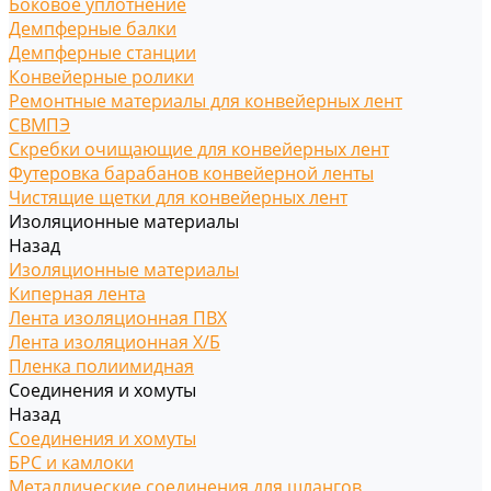
Боковое уплотнение
Демпферные балки
Демпферные станции
Конвейерные ролики
Ремонтные материалы для конвейерных лент
СВМПЭ
Скребки очищающие для конвейерных лент
Футеровка барабанов конвейерной ленты
Чистящие щетки для конвейерных лент
Изоляционные материалы
Назад
Изоляционные материалы
Киперная лента
Лента изоляционная ПВХ
Лента изоляционная Х/Б
Пленка полиимидная
Соединения и хомуты
Назад
Соединения и хомуты
БРС и камлоки
Металлические соединения для шлангов