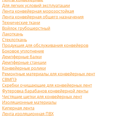
Для легких условий эксплуатации
Лента конвейерная морозостойкая
Лента конвейерная общего назначения
Технические ткани
Войлок грубошерстный
Лакоткань
Стеклоткань
Продукция для обслуживания конвейеров
Боковое уплотнение
Демпферные балки
Демпферные станции
Конвейерные ролики
Ремонтные материалы для конвейерных лент
СВМПЭ
Скребки очищающие для конвейерных лент
Футеровка барабанов конвейерной ленты
Чистящие щетки для конвейерных лент
Изоляционные материалы
Киперная лента
Лента изоляционная ПВХ