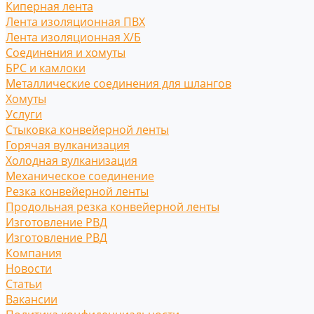
Киперная лента
Лента изоляционная ПВХ
Лента изоляционная Х/Б
Соединения и хомуты
БРС и камлоки
Металлические соединения для шлангов
Хомуты
Услуги
Стыковка конвейерной ленты
Горячая вулканизация
Холодная вулканизация
Механическое соединение
Резка конвейерной ленты
Продольная резка конвейерной ленты
Изготовление РВД
Изготовление РВД
Компания
Новости
Статьи
Вакансии