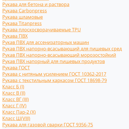
Рукава для бетона и раствора
Рукава Carbonpress
Рукава шламовые
Рукава Titanpress
Рукава плоскосворачиваемые TPU
Рукава ПВХ
Рукав ПВХ для ассенизаторных машин
Рукав ПВХ напорно-всасывающий для пищевых сред
Рукав ПВХ напорно-всасывающий морозостойкий
Рукав ПВХ напорный для пищевых продуктов
Рукава ГОСТ
Рукава с нитяным усилением ГОСТ 10362-2017
Рукава с текстильным каркасом ГОСТ 18698-79
Класс Б (I)
Класс В (II)
Класс ВГ (III)
Класс Г (IV)
Класс Пар-2 (X)
Класс Ш(VIII)
Рукава для газовой сварки ГОСТ 9356-75