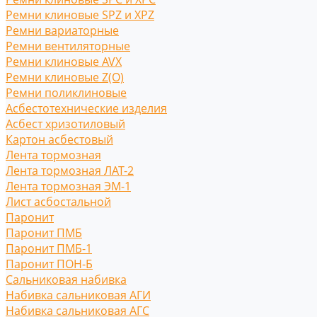
Ремни клиновые SPZ и XPZ
Ремни вариаторные
Ремни вентиляторные
Ремни клиновые AVX
Ремни клиновые Z(O)
Ремни поликлиновые
Асбестотехнические изделия
Асбест хризотиловый
Картон асбестовый
Лента тормозная
Лента тормозная ЛАТ-2
Лента тормозная ЭМ-1
Лист асбостальной
Паронит
Паронит ПМБ
Паронит ПМБ-1
Паронит ПОН-Б
Сальниковая набивка
Набивка сальниковая АГИ
Набивка сальниковая АГС