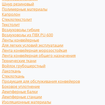
Шнур резиновый
Полимерные материалы
Капролон
Стеклотекстолит
Текстолит
Воздуховоды гибкие
Воздуховоды из ПВХ PU-600
Ленты конвейерные
Для легких условий эксплуатации
Лента конвейерная морозостойкая
Лента конвейерная общего назначения
Технические ткани
Войлок грубошерстный
Лакоткань
Стеклоткань
Продукция для обслуживания конвейеров
Боковое уплотнение
Демпферные балки
Демпферные станции
Изоляционные материалы