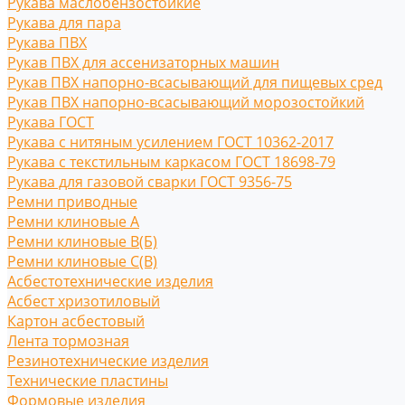
Рукава маслобензостойкие
Рукава для пара
Рукава ПВХ
Рукав ПВХ для ассенизаторных машин
Рукав ПВХ напорно-всасывающий для пищевых сред
Рукав ПВХ напорно-всасывающий морозостойкий
Рукава ГОСТ
Рукава с нитяным усилением ГОСТ 10362-2017
Рукава с текстильным каркасом ГОСТ 18698-79
Рукава для газовой сварки ГОСТ 9356-75
Ремни приводные
Ремни клиновые A
Ремни клиновые В(Б)
Ремни клиновые С(B)
Асбестотехнические изделия
Асбест хризотиловый
Картон асбестовый
Лента тормозная
Резинотехнические изделия
Технические пластины
Формовые изделия