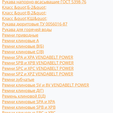
Рукава напорно-всасыващие ГОСТ 5398-76
Класс &quot;Б-2&quot;
Класс &quot;В-2&quot;
Класс &quot;КЩ&quot;
Рукава дюритовые ТУ 0056016-87
Рукава для горячей воды
Ремни приводные
Ремни клиновые A
Ремни клиновые В(Б)
Ремни клиновые С(B)
Ремни SPA и XPA VENDABELT POWER
Ремни SPB и XPB VENDABELT POWER
Ремни SPC и XPC VENDABELT POWER
Ремни SPZ и XPZ VENDABELT POWER
Ремни зубчатые
Ремни клиновые 5V и 8V VENDABELT POWER
Ремни клиновые Д(Г)
Ремень клиновой Е(Д)
Ремни клиновые SPA и XPA
Ремни клиновые SPB и XPB
Ремни клиновые SPC и XPC