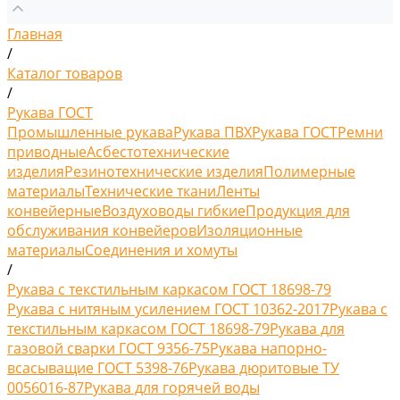
Главная
/
Каталог товаров
/
Рукава ГОСТ
Промышленные рукава
Рукава ПВХ
Рукава ГОСТ
Ремни
приводные
Асбестотехнические
изделия
Резинотехнические изделия
Полимерные
материалы
Технические ткани
Ленты
конвейерные
Воздуховоды гибкие
Продукция для
обслуживания конвейеров
Изоляционные
материалы
Соединения и хомуты
/
Рукава с текстильным каркасом ГОСТ 18698-79
Рукава с нитяным усилением ГОСТ 10362-2017
Рукава с
текстильным каркасом ГОСТ 18698-79
Рукава для
газовой сварки ГОСТ 9356-75
Рукава напорно-
всасыващие ГОСТ 5398-76
Рукава дюритовые ТУ
0056016-87
Рукава для горячей воды