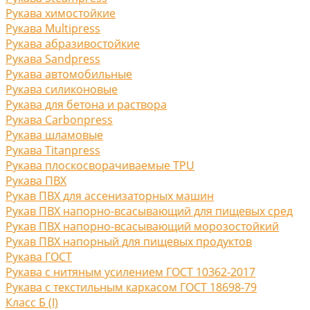
Рукава химостойкие
Рукава Multipress
Рукава абразивостойкие
Рукава Sandpress
Рукава автомобильные
Рукава силиконовые
Рукава для бетона и раствора
Рукава Carbonpress
Рукава шламовые
Рукава Titanpress
Рукава плоскосворачиваемые TPU
Рукава ПВХ
Рукав ПВХ для ассенизаторных машин
Рукав ПВХ напорно-всасывающий для пищевых сред
Рукав ПВХ напорно-всасывающий морозостойкий
Рукав ПВХ напорный для пищевых продуктов
Рукава ГОСТ
Рукава с нитяным усилением ГОСТ 10362-2017
Рукава с текстильным каркасом ГОСТ 18698-79
Класс Б (I)