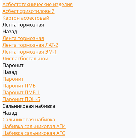
Асбестотехнические изделия
Асбест хризотиловый
Картон асбестовый
Лента тормозная
Назад
Лента тормозная
Лента тормозная ЛАТ-2
Лента тормозная ЭМ-1
Лист асбостальной
Паронит
Назад
Паронит
Паронит ПМБ
Паронит ПМБ-1
Паронит ПОН-Б
Сальниковая набивка
Назад
Сальниковая набивка
Набивка сальниковая АГИ
Набивка сальниковая АГС