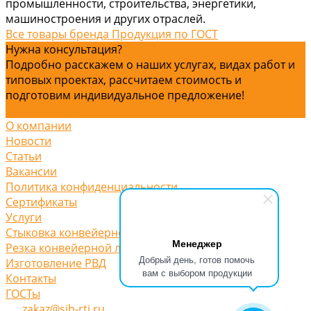
промышленности, строительства, энергетики,
машиностроения и других отраслей.
Все товары бренда Продукция по ГОСТ
Нужна консультация?
Подробно расскажем о наших услугах, видах работ и
типовых проектах, рассчитаем стоимость и
подготовим индивидуальное предложение!
Задать вопрос
О компании
Новости
Статьи
Вакансии
Политика конфиденциальности
Сертификаты
Услуги
Стыковка конвейерной ленты
Менеджер
Резка конвейерной ленты
Добрый день, готов помочь
Изготовление РВД
вам с выбором продукции
Контакты
ГОСТы
zakaz@sib-rti.ru