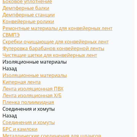
Боковое уплотнение
Демпферные балки
Демпферные станции
Конвейерные ролики
Ремонтные материалы для конвейерных лент
СВМПЭ
Скребки очищающие для конвейерных лент
Футеровка барабанов конвейерной ленты
Чистящие щетки для конвейерных лент
Изоляционные материалы
Назад
Изоляционные материалы
Киперная лента
Лента изоляционная ПВХ
Лента изоляционная Х/Б
Пленка полиимидная
Соединения и хомуты
Назад
Соединения и хомуты
БРС и камлоки
Металлические соединения для шлангов