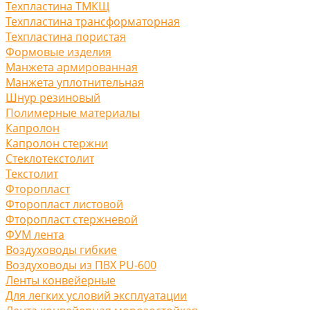
Техпластина ТМКЩ
Техпластина трансформаторная
Техпластина пористая
Формовые изделия
Манжета армированная
Манжета уплотнительная
Шнур резиновый
Полимерные материалы
Капролон
Капролон стержни
Стеклотекстолит
Текстолит
Фторопласт
Фторопласт листовой
Фторопласт стержневой
ФУМ лента
Воздуховоды гибкие
Воздуховоды из ПВХ PU-600
Ленты конвейерные
Для легких условий эксплуатации