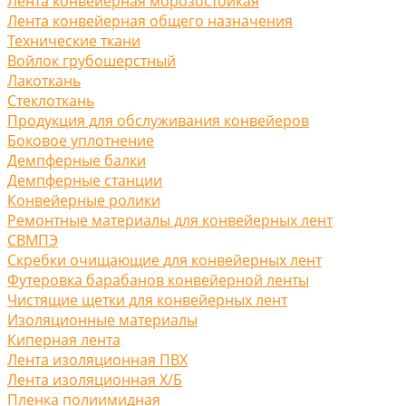
Лента конвейерная морозостойкая
Лента конвейерная общего назначения
Технические ткани
Войлок грубошерстный
Лакоткань
Стеклоткань
Продукция для обслуживания конвейеров
Боковое уплотнение
Демпферные балки
Демпферные станции
Конвейерные ролики
Ремонтные материалы для конвейерных лент
СВМПЭ
Скребки очищающие для конвейерных лент
Футеровка барабанов конвейерной ленты
Чистящие щетки для конвейерных лент
Изоляционные материалы
Киперная лента
Лента изоляционная ПВХ
Лента изоляционная Х/Б
Пленка полиимидная