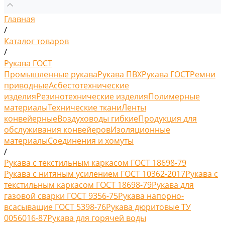
Главная
/
Каталог товаров
/
Рукава ГОСТ
Промышленные рукава
Рукава ПВХ
Рукава ГОСТ
Ремни
приводные
Асбестотехнические
изделия
Резинотехнические изделия
Полимерные
материалы
Технические ткани
Ленты
конвейерные
Воздуховоды гибкие
Продукция для
обслуживания конвейеров
Изоляционные
материалы
Соединения и хомуты
/
Рукава с текстильным каркасом ГОСТ 18698-79
Рукава с нитяным усилением ГОСТ 10362-2017
Рукава с
текстильным каркасом ГОСТ 18698-79
Рукава для
газовой сварки ГОСТ 9356-75
Рукава напорно-
всасыващие ГОСТ 5398-76
Рукава дюритовые ТУ
0056016-87
Рукава для горячей воды