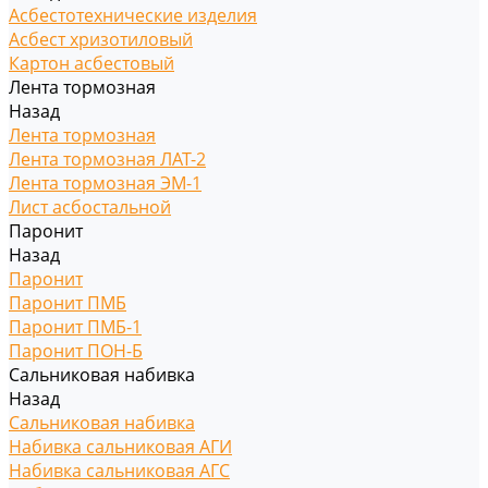
Асбестотехнические изделия
Асбест хризотиловый
Картон асбестовый
Лента тормозная
Назад
Лента тормозная
Лента тормозная ЛАТ-2
Лента тормозная ЭМ-1
Лист асбостальной
Паронит
Назад
Паронит
Паронит ПМБ
Паронит ПМБ-1
Паронит ПОН-Б
Сальниковая набивка
Назад
Сальниковая набивка
Набивка сальниковая АГИ
Набивка сальниковая АГС