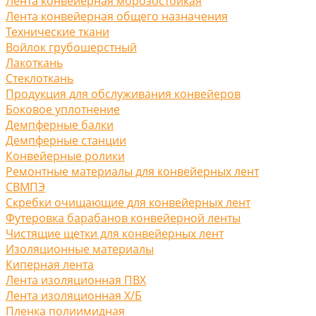
Лента конвейерная морозостойкая
Лента конвейерная общего назначения
Технические ткани
Войлок грубошерстный
Лакоткань
Стеклоткань
Продукция для обслуживания конвейеров
Боковое уплотнение
Демпферные балки
Демпферные станции
Конвейерные ролики
Ремонтные материалы для конвейерных лент
СВМПЭ
Скребки очищающие для конвейерных лент
Футеровка барабанов конвейерной ленты
Чистящие щетки для конвейерных лент
Изоляционные материалы
Киперная лента
Лента изоляционная ПВХ
Лента изоляционная Х/Б
Пленка полиимидная