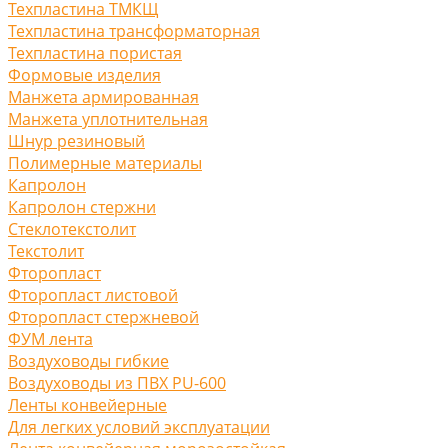
Техпластина ТМКЩ
Техпластина трансформаторная
Техпластина пористая
Формовые изделия
Манжета армированная
Манжета уплотнительная
Шнур резиновый
Полимерные материалы
Капролон
Капролон стержни
Стеклотекстолит
Текстолит
Фторопласт
Фторопласт листовой
Фторопласт стержневой
ФУМ лента
Воздуховоды гибкие
Воздуховоды из ПВХ PU-600
Ленты конвейерные
Для легких условий эксплуатации