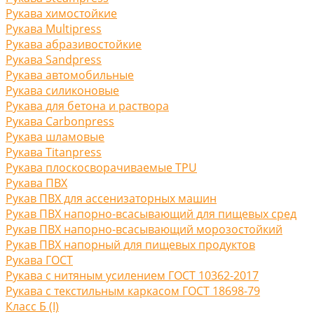
Рукава химостойкие
Рукава Multipress
Рукава абразивостойкие
Рукава Sandpress
Рукава автомобильные
Рукава силиконовые
Рукава для бетона и раствора
Рукава Carbonpress
Рукава шламовые
Рукава Titanpress
Рукава плоскосворачиваемые TPU
Рукава ПВХ
Рукав ПВХ для ассенизаторных машин
Рукав ПВХ напорно-всасывающий для пищевых сред
Рукав ПВХ напорно-всасывающий морозостойкий
Рукав ПВХ напорный для пищевых продуктов
Рукава ГОСТ
Рукава с нитяным усилением ГОСТ 10362-2017
Рукава с текстильным каркасом ГОСТ 18698-79
Класс Б (I)