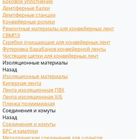
Боковое уплотнение
Демпферные балки
Демпферные станции
Конвейерные ролики
Ремонтные материалы для конвейерных лент
СВМПЭ
Скребки очищающие для конвейерных лент
Футеровка барабанов конвейерной ленты
Чистящие щетки для конвейерных лент
Изоляционные материалы
Назад
Изоляционные материалы
Киперная лента
Лента изоляционная ПВХ
Лента изоляционная Х/Б
Пленка полиимидная
Соединения и хомуты
Назад
Соединения и хомуты
БРС и камлоки
Металлические соединения для шлангов