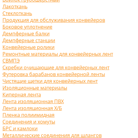
Лакоткань
Стеклоткань
Продукция для обслуживания конвейеров
Боковое уплотнение
Демпферные балки
Демпферные станции
Конвейерные ролики
Ремонтные материалы для конвейерных лент
СВМПЭ
Скребки очищающие для конвейерных лент
Футеровка барабанов конвейерной ленты
Чистящие щетки для конвейерных лент
Изоляционные материалы
Киперная лента
Лента изоляционная ПВХ
Лента изоляционная Х/Б
Пленка полиимидная
Соединения и хомуты
БРС и камлоки
Металлические соединения для шлангов