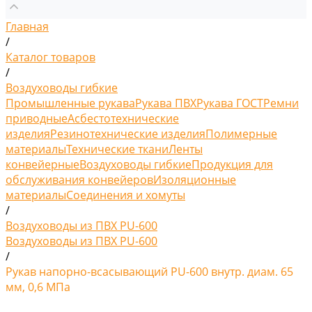
Главная
/
Каталог товаров
/
Воздуховоды гибкие
Промышленные рукава
Рукава ПВХ
Рукава ГОСТ
Ремни
приводные
Асбестотехнические
изделия
Резинотехнические изделия
Полимерные
материалы
Технические ткани
Ленты
конвейерные
Воздуховоды гибкие
Продукция для
обслуживания конвейеров
Изоляционные
материалы
Соединения и хомуты
/
Воздуховоды из ПВХ PU-600
Воздуховоды из ПВХ PU-600
/
Рукав напорно-всасывающий PU-600 внутр. диам. 65
мм, 0,6 МПа