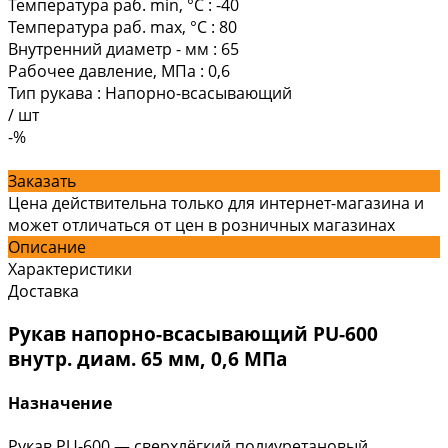
Температура раб. min, °C
:
-40
Температура раб. max, °C
:
80
Внутренний диаметр - мм
:
65
Рабочее давление, МПа
:
0,6
Тип рукава
:
Напорно-всасывающий
/
шт
-%
Заказать
Цена действительна только для интернет-магазина и
может отличаться от цен в розничных магазинах
Описание
Характеристики
Доставка
Рукав напорно-всасывающий PU-600
внутр. диам. 65 мм, 0,6 МПа
Назначение
Рукав PU-600 — сверхлёгкий полиуретановый