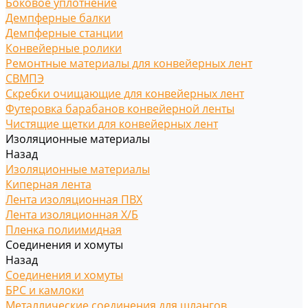
Боковое уплотнение
Демпферные балки
Демпферные станции
Конвейерные ролики
Ремонтные материалы для конвейерных лент
СВМПЭ
Скребки очищающие для конвейерных лент
Футеровка барабанов конвейерной ленты
Чистящие щетки для конвейерных лент
Изоляционные материалы
Назад
Изоляционные материалы
Киперная лента
Лента изоляционная ПВХ
Лента изоляционная Х/Б
Пленка полиимидная
Соединения и хомуты
Назад
Соединения и хомуты
БРС и камлоки
Металлические соединения для шлангов