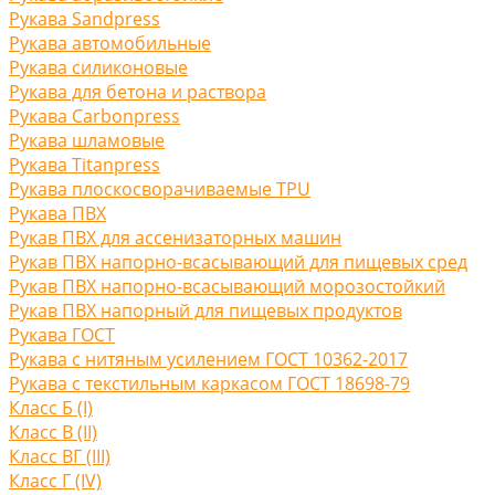
Рукава Sandpress
Рукава автомобильные
Рукава силиконовые
Рукава для бетона и раствора
Рукава Carbonpress
Рукава шламовые
Рукава Titanpress
Рукава плоскосворачиваемые TPU
Рукава ПВХ
Рукав ПВХ для ассенизаторных машин
Рукав ПВХ напорно-всасывающий для пищевых сред
Рукав ПВХ напорно-всасывающий морозостойкий
Рукав ПВХ напорный для пищевых продуктов
Рукава ГОСТ
Рукава с нитяным усилением ГОСТ 10362-2017
Рукава с текстильным каркасом ГОСТ 18698-79
Класс Б (I)
Класс В (II)
Класс ВГ (III)
Класс Г (IV)