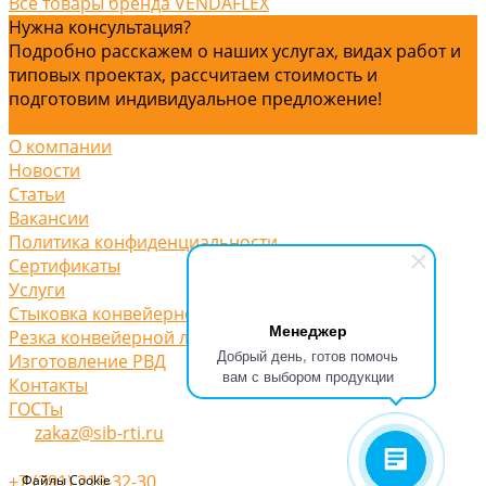
Все товары бренда VENDAFLEX
Нужна консультация?
Подробно расскажем о наших услугах, видах работ и
типовых проектах, рассчитаем стоимость и
подготовим индивидуальное предложение!
Задать вопрос
О компании
Новости
Статьи
Вакансии
Политика конфиденциальности
Сертификаты
Услуги
Стыковка конвейерной ленты
Менеджер
Резка конвейерной ленты
Добрый день, готов помочь
Изготовление РВД
вам с выбором продукции
Контакты
ГОСТы
zakaz@sib-rti.ru
+7 (391) 219-32-30
Файлы Cookie