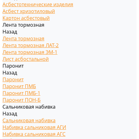
Асбестотехнические изделия
Асбест хризотиловый
Картон асбестовый
Лента тормозная
Назад
Лента тормозная
Лента тормозная ЛАТ-2
Лента тормозная ЭМ-1
Лист асбостальной
Паронит
Назад
Паронит
Паронит ПМБ
Паронит ПМБ-1
Паронит ПОН-Б
Сальниковая набивка
Назад
Сальниковая набивка
Набивка сальниковая АГИ
Набивка сальниковая АГС