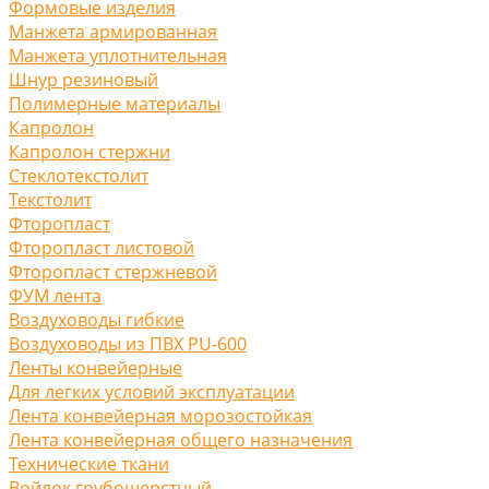
Формовые изделия
Манжета армированная
Манжета уплотнительная
Шнур резиновый
Полимерные материалы
Капролон
Капролон стержни
Стеклотекстолит
Текстолит
Фторопласт
Фторопласт листовой
Фторопласт стержневой
ФУМ лента
Воздуховоды гибкие
Воздуховоды из ПВХ PU-600
Ленты конвейерные
Для легких условий эксплуатации
Лента конвейерная морозостойкая
Лента конвейерная общего назначения
Технические ткани
Войлок грубошерстный