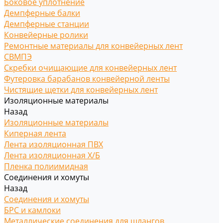
Боковое уплотнение
Демпферные балки
Демпферные станции
Конвейерные ролики
Ремонтные материалы для конвейерных лент
СВМПЭ
Скребки очищающие для конвейерных лент
Футеровка барабанов конвейерной ленты
Чистящие щетки для конвейерных лент
Изоляционные материалы
Назад
Изоляционные материалы
Киперная лента
Лента изоляционная ПВХ
Лента изоляционная Х/Б
Пленка полиимидная
Соединения и хомуты
Назад
Соединения и хомуты
БРС и камлоки
Металлические соединения для шлангов