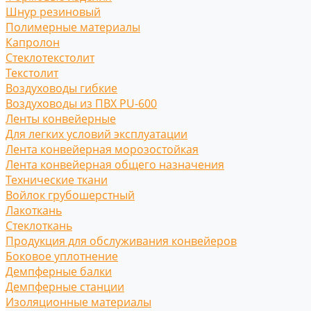
Шнур резиновый
Полимерные материалы
Капролон
Стеклотекстолит
Текстолит
Воздуховоды гибкие
Воздуховоды из ПВХ PU-600
Ленты конвейерные
Для легких условий эксплуатации
Лента конвейерная морозостойкая
Лента конвейерная общего назначения
Технические ткани
Войлок грубошерстный
Лакоткань
Стеклоткань
Продукция для обслуживания конвейеров
Боковое уплотнение
Демпферные балки
Демпферные станции
Изоляционные материалы