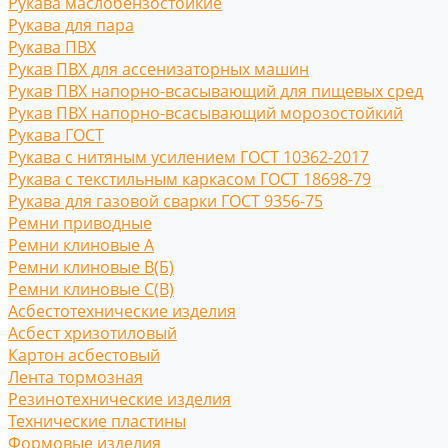
Рукава маслобензостойкие
Рукава для пара
Рукава ПВХ
Рукав ПВХ для ассенизаторных машин
Рукав ПВХ напорно-всасывающий для пищевых сред
Рукав ПВХ напорно-всасывающий морозостойкий
Рукава ГОСТ
Рукава с нитяным усилением ГОСТ 10362-2017
Рукава с текстильным каркасом ГОСТ 18698-79
Рукава для газовой сварки ГОСТ 9356-75
Ремни приводные
Ремни клиновые A
Ремни клиновые В(Б)
Ремни клиновые С(B)
Асбестотехнические изделия
Асбест хризотиловый
Картон асбестовый
Лента тормозная
Резинотехнические изделия
Технические пластины
Формовые изделия