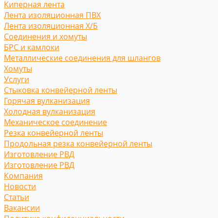
Киперная лента
Лента изоляционная ПВХ
Лента изоляционная Х/Б
Соединения и хомуты
БРС и камлоки
Металлические соединения для шлангов
Хомуты
Услуги
Стыковка конвейерной ленты
Горячая вулканизация
Холодная вулканизация
Механическое соединение
Резка конвейерной ленты
Продольная резка конвейерной ленты
Изготовление РВД
Изготовление РВД
Компания
Новости
Статьи
Вакансии