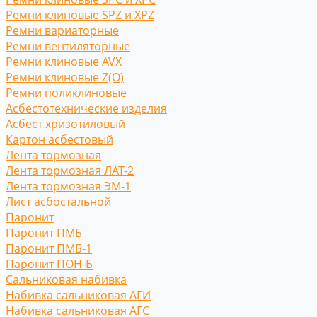
Ремни клиновые SPZ и XPZ
Ремни вариаторные
Ремни вентиляторные
Ремни клиновые AVX
Ремни клиновые Z(O)
Ремни поликлиновые
Асбестотехнические изделия
Асбест хризотиловый
Картон асбестовый
Лента тормозная
Лента тормозная ЛАТ-2
Лента тормозная ЭМ-1
Лист асбостальной
Паронит
Паронит ПМБ
Паронит ПМБ-1
Паронит ПОН-Б
Сальниковая набивка
Набивка сальниковая АГИ
Набивка сальниковая АГС