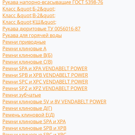
Рукава напорно-всасыващие ГОСТ 5398-76
Класс &quot;Б-2&quot;
Класс &quot;В-2&quot;
Класс &quot;КЩ&quot;
Рукава дюритовые ТУ 0056016-87
Рукава для горячей воды
Ремни приводные
Ремни клиновые A
Ремни клиновые В(Б)
Ремни клиновые С(B)
Ремни SPA и XPA VENDABELT POWER
Ремни SPB и XPB VENDABELT POWER
Ремни SPC и XPC VENDABELT POWER
Ремни SPZ и XPZ VENDABELT POWER
Ремни зубчатые
Ремни клиновые 5V и 8V VENDABELT POWER
Ремни клиновые Д(Г)
Ремень клиновой Е(Д)
Ремни клиновые SPA и XPA
Ремни клиновые SPB и XPB
Ремни клиновые SPC и XPC