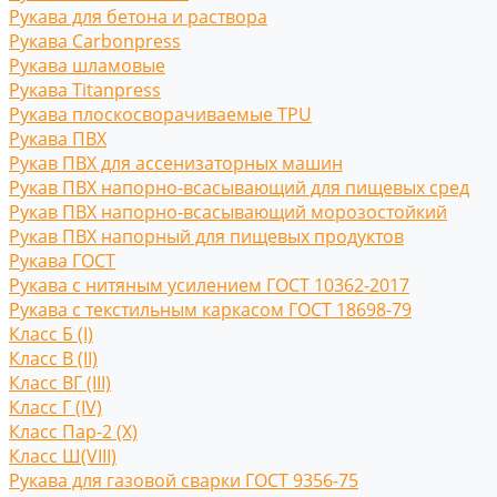
Рукава для бетона и раствора
Рукава Carbonpress
Рукава шламовые
Рукава Titanpress
Рукава плоскосворачиваемые TPU
Рукава ПВХ
Рукав ПВХ для ассенизаторных машин
Рукав ПВХ напорно-всасывающий для пищевых сред
Рукав ПВХ напорно-всасывающий морозостойкий
Рукав ПВХ напорный для пищевых продуктов
Рукава ГОСТ
Рукава с нитяным усилением ГОСТ 10362-2017
Рукава с текстильным каркасом ГОСТ 18698-79
Класс Б (I)
Класс В (II)
Класс ВГ (III)
Класс Г (IV)
Класс Пар-2 (X)
Класс Ш(VIII)
Рукава для газовой сварки ГОСТ 9356-75