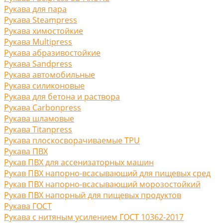
Рукава для пара
Рукава Steampress
Рукава химостойкие
Рукава Multipress
Рукава абразивостойкие
Рукава Sandpress
Рукава автомобильные
Рукава силиконовые
Рукава для бетона и раствора
Рукава Carbonpress
Рукава шламовые
Рукава Titanpress
Рукава плоскосворачиваемые TPU
Рукава ПВХ
Рукав ПВХ для ассенизаторных машин
Рукав ПВХ напорно-всасывающий для пищевых сред
Рукав ПВХ напорно-всасывающий морозостойкий
Рукав ПВХ напорный для пищевых продуктов
Рукава ГОСТ
Рукава с нитяным усилением ГОСТ 10362-2017