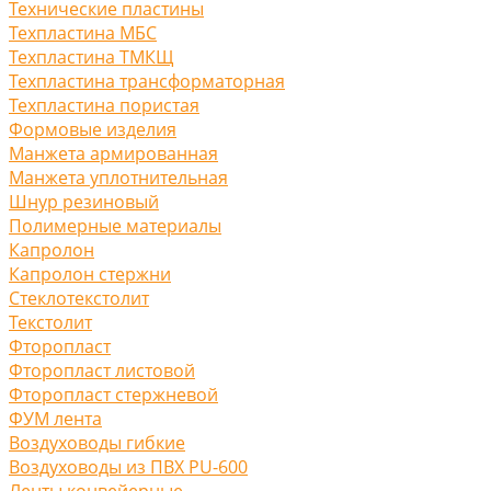
Технические пластины
Техпластина МБС
Техпластина ТМКЩ
Техпластина трансформаторная
Техпластина пористая
Формовые изделия
Манжета армированная
Манжета уплотнительная
Шнур резиновый
Полимерные материалы
Капролон
Капролон стержни
Стеклотекстолит
Текстолит
Фторопласт
Фторопласт листовой
Фторопласт стержневой
ФУМ лента
Воздуховоды гибкие
Воздуховоды из ПВХ PU-600
Ленты конвейерные