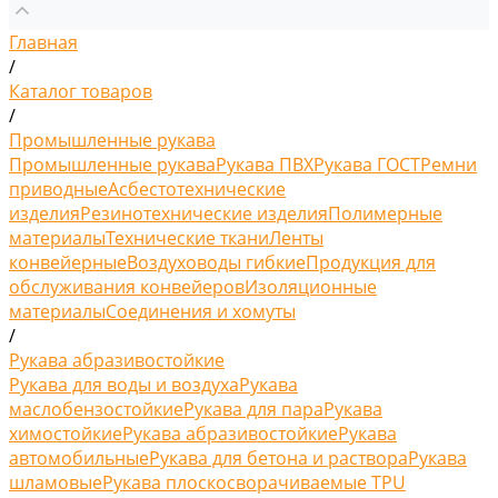
Главная
/
Каталог товаров
/
Промышленные рукава
Промышленные рукава
Рукава ПВХ
Рукава ГОСТ
Ремни
приводные
Асбестотехнические
изделия
Резинотехнические изделия
Полимерные
материалы
Технические ткани
Ленты
конвейерные
Воздуховоды гибкие
Продукция для
обслуживания конвейеров
Изоляционные
материалы
Соединения и хомуты
/
Рукава абразивостойкие
Рукава для воды и воздуха
Рукава
маслобензостойкие
Рукава для пара
Рукава
химостойкие
Рукава абразивостойкие
Рукава
автомобильные
Рукава для бетона и раствора
Рукава
шламовые
Рукава плоскосворачиваемые TPU