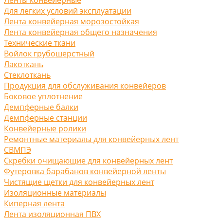
Для легких условий эксплуатации
Лента конвейерная морозостойкая
Лента конвейерная общего назначения
Технические ткани
Войлок грубошерстный
Лакоткань
Стеклоткань
Продукция для обслуживания конвейеров
Боковое уплотнение
Демпферные балки
Демпферные станции
Конвейерные ролики
Ремонтные материалы для конвейерных лент
СВМПЭ
Скребки очищающие для конвейерных лент
Футеровка барабанов конвейерной ленты
Чистящие щетки для конвейерных лент
Изоляционные материалы
Киперная лента
Лента изоляционная ПВХ