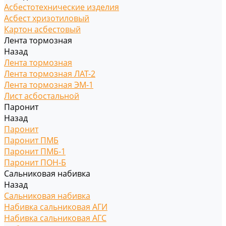
Асбестотехнические изделия
Асбест хризотиловый
Картон асбестовый
Лента тормозная
Назад
Лента тормозная
Лента тормозная ЛАТ-2
Лента тормозная ЭМ-1
Лист асбостальной
Паронит
Назад
Паронит
Паронит ПМБ
Паронит ПМБ-1
Паронит ПОН-Б
Сальниковая набивка
Назад
Сальниковая набивка
Набивка сальниковая АГИ
Набивка сальниковая АГС