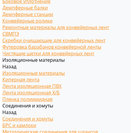
Боковое уплотнение
Демпферные балки
Демпферные станции
Конвейерные ролики
Ремонтные материалы для конвейерных лент
СВМПЭ
Скребки очищающие для конвейерных лент
Футеровка барабанов конвейерной ленты
Чистящие щетки для конвейерных лент
Изоляционные материалы
Назад
Изоляционные материалы
Киперная лента
Лента изоляционная ПВХ
Лента изоляционная Х/Б
Пленка полиимидная
Соединения и хомуты
Назад
Соединения и хомуты
БРС и камлоки
Металлические соединения для шлангов