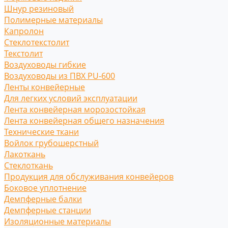
Шнур резиновый
Полимерные материалы
Капролон
Стеклотекстолит
Текстолит
Воздуховоды гибкие
Воздуховоды из ПВХ PU-600
Ленты конвейерные
Для легких условий эксплуатации
Лента конвейерная морозостойкая
Лента конвейерная общего назначения
Технические ткани
Войлок грубошерстный
Лакоткань
Стеклоткань
Продукция для обслуживания конвейеров
Боковое уплотнение
Демпферные балки
Демпферные станции
Изоляционные материалы