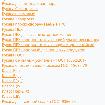
Рукава для бетона и раствора
Рукава Carbonpress
Рукава шламовые
Рукава Titanpress
Рукава плоскосворачиваемые TPU
Рукава ПВХ
Рукав ПВХ для ассенизаторных машин
Рукав ПВХ напорно-всасывающий для пищевых сред
Рукав ПВХ напорно-всасывающий морозостойкий
Рукав ПВХ напорный для пищевых продуктов
Рукава ГОСТ
Рукава с нитяным усилением ГОСТ 10362-2017
Рукава с текстильным каркасом ГОСТ 18698-79
Класс Б (I)
Класс В (II)
Класс ВГ (III)
Класс Г (IV)
Класс Пар-2 (X)
Класс Ш(VIII)
Рукава для газовой сварки ГОСТ 9356-75