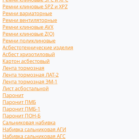
Ремни клиновые SPZ и XPZ
Ремни вариаторные
Ремни вентиляторные
Ремни клиновые AVX
Ремни клиновые Z(O)
Ремни поликлиновые
Асбестотехнические изделия
Асбест хризотиловый
Картон асбестовый
Лента тормозная
Лента тормозная ЛАТ-2
Лента тормозная ЭМ-1
Лист асбостальной
Паронит
Паронит ПМБ
Паронит ПМБ-1
Паронит ПОН-Б
Сальниковая набивка
Набивка сальниковая АГИ
Набивка сальниковая АГС