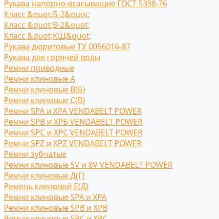
Рукава напорно-всасыващие ГОСТ 5398-76
Класс &quot;Б-2&quot;
Класс &quot;В-2&quot;
Класс &quot;КЩ&quot;
Рукава дюритовые ТУ 0056016-87
Рукава для горячей воды
Ремни приводные
Ремни клиновые A
Ремни клиновые В(Б)
Ремни клиновые С(B)
Ремни SPA и XPA VENDABELT POWER
Ремни SPB и XPB VENDABELT POWER
Ремни SPC и XPC VENDABELT POWER
Ремни SPZ и XPZ VENDABELT POWER
Ремни зубчатые
Ремни клиновые 5V и 8V VENDABELT POWER
Ремни клиновые Д(Г)
Ремень клиновой Е(Д)
Ремни клиновые SPA и XPA
Ремни клиновые SPB и XPB
Ремни клиновые SPC и XPC