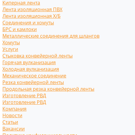
Киперная лента
Лента изоляционная ПВХ
Лента изоляционная Х/Б
Соединения и хомуты
БРС и камлоки
Металлические соединения для шлангов
Хомуты
Услуги
Стыковка конвейерной ленты
Горячая вулканизация
Холодная вулканизация
Механическое соединение
Резка конвейерной ленты
Продольная резка конвейерной ленты
Изготовление РВД
Изготовление РВД
Компания
Новости
Статьи
Вакансии