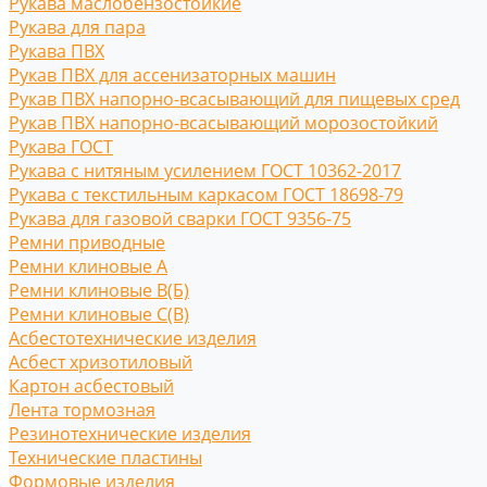
Рукава маслобензостойкие
Рукава для пара
Рукава ПВХ
Рукав ПВХ для ассенизаторных машин
Рукав ПВХ напорно-всасывающий для пищевых сред
Рукав ПВХ напорно-всасывающий морозостойкий
Рукава ГОСТ
Рукава с нитяным усилением ГОСТ 10362-2017
Рукава с текстильным каркасом ГОСТ 18698-79
Рукава для газовой сварки ГОСТ 9356-75
Ремни приводные
Ремни клиновые A
Ремни клиновые В(Б)
Ремни клиновые С(B)
Асбестотехнические изделия
Асбест хризотиловый
Картон асбестовый
Лента тормозная
Резинотехнические изделия
Технические пластины
Формовые изделия