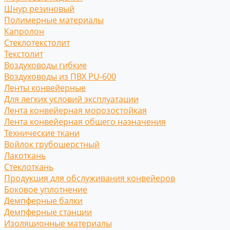
Шнур резиновый
Полимерные материалы
Капролон
Стеклотекстолит
Текстолит
Воздуховоды гибкие
Воздуховоды из ПВХ PU-600
Ленты конвейерные
Для легких условий эксплуатации
Лента конвейерная морозостойкая
Лента конвейерная общего назначения
Технические ткани
Войлок грубошерстный
Лакоткань
Стеклоткань
Продукция для обслуживания конвейеров
Боковое уплотнение
Демпферные балки
Демпферные станции
Изоляционные материалы