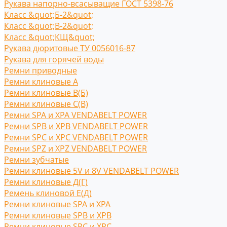
Рукава напорно-всасыващие ГОСТ 5398-76
Класс &quot;Б-2&quot;
Класс &quot;В-2&quot;
Класс &quot;КЩ&quot;
Рукава дюритовые ТУ 0056016-87
Рукава для горячей воды
Ремни приводные
Ремни клиновые A
Ремни клиновые В(Б)
Ремни клиновые С(B)
Ремни SPA и XPA VENDABELT POWER
Ремни SPB и XPB VENDABELT POWER
Ремни SPC и XPC VENDABELT POWER
Ремни SPZ и XPZ VENDABELT POWER
Ремни зубчатые
Ремни клиновые 5V и 8V VENDABELT POWER
Ремни клиновые Д(Г)
Ремень клиновой Е(Д)
Ремни клиновые SPA и XPA
Ремни клиновые SPB и XPB
Ремни клиновые SPC и XPC