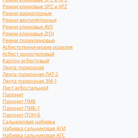
Ремни клиновые SPZ и XPZ
Ремни вариаторные
Ремни вентиляторные
Ремни клиновые AVX
Ремни клиновые Z(O)
Ремни поликлиновые
Асбестотехнические изделия
Асбест хризотиловый
Картон асбестовый
Лента тормозная
Лента тормозная ЛАТ-2
Лента тормозная ЭМ-1
Лист асбостальной
Паронит
Паронит ПМБ
Паронит ПМБ-1
Паронит ПОН-Б
Сальниковая набивка
Набивка сальниковая АГИ
Набивка сальниковая АГС