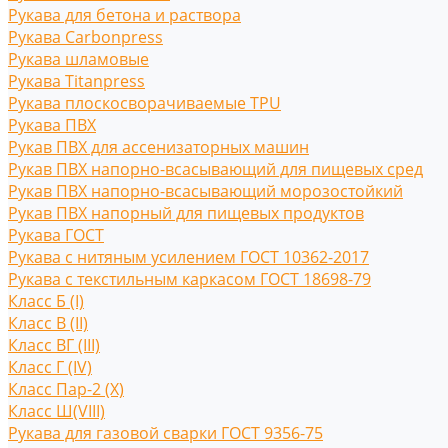
Рукава для бетона и раствора
Рукава Carbonpress
Рукава шламовые
Рукава Titanpress
Рукава плоскосворачиваемые TPU
Рукава ПВХ
Рукав ПВХ для ассенизаторных машин
Рукав ПВХ напорно-всасывающий для пищевых сред
Рукав ПВХ напорно-всасывающий морозостойкий
Рукав ПВХ напорный для пищевых продуктов
Рукава ГОСТ
Рукава с нитяным усилением ГОСТ 10362-2017
Рукава с текстильным каркасом ГОСТ 18698-79
Класс Б (I)
Класс В (II)
Класс ВГ (III)
Класс Г (IV)
Класс Пар-2 (X)
Класс Ш(VIII)
Рукава для газовой сварки ГОСТ 9356-75