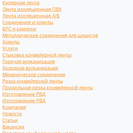
Киперная лента
Лента изоляционная ПВХ
Лента изоляционная Х/Б
Соединения и хомуты
БРС и камлоки
Металлические соединения для шлангов
Хомуты
Услуги
Стыковка конвейерной ленты
Горячая вулканизация
Холодная вулканизация
Механическое соединение
Резка конвейерной ленты
Продольная резка конвейерной ленты
Изготовление РВД
Изготовление РВД
Компания
Новости
Статьи
Вакансии