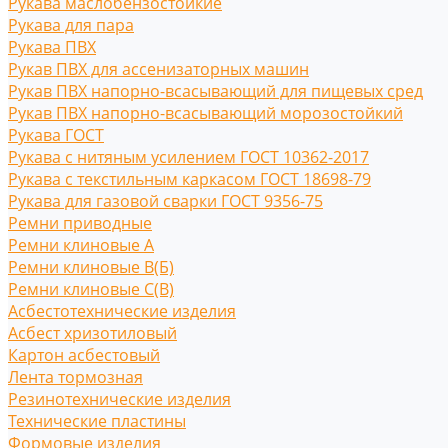
Рукава маслобензостойкие
Рукава для пара
Рукава ПВХ
Рукав ПВХ для ассенизаторных машин
Рукав ПВХ напорно-всасывающий для пищевых сред
Рукав ПВХ напорно-всасывающий морозостойкий
Рукава ГОСТ
Рукава с нитяным усилением ГОСТ 10362-2017
Рукава с текстильным каркасом ГОСТ 18698-79
Рукава для газовой сварки ГОСТ 9356-75
Ремни приводные
Ремни клиновые A
Ремни клиновые В(Б)
Ремни клиновые С(B)
Асбестотехнические изделия
Асбест хризотиловый
Картон асбестовый
Лента тормозная
Резинотехнические изделия
Технические пластины
Формовые изделия