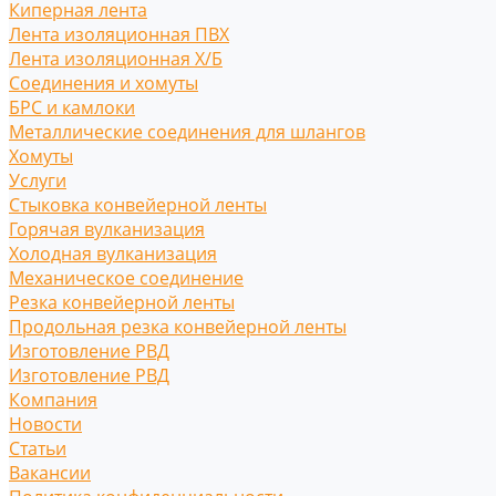
Киперная лента
Лента изоляционная ПВХ
Лента изоляционная Х/Б
Соединения и хомуты
БРС и камлоки
Металлические соединения для шлангов
Хомуты
Услуги
Стыковка конвейерной ленты
Горячая вулканизация
Холодная вулканизация
Механическое соединение
Резка конвейерной ленты
Продольная резка конвейерной ленты
Изготовление РВД
Изготовление РВД
Компания
Новости
Статьи
Вакансии