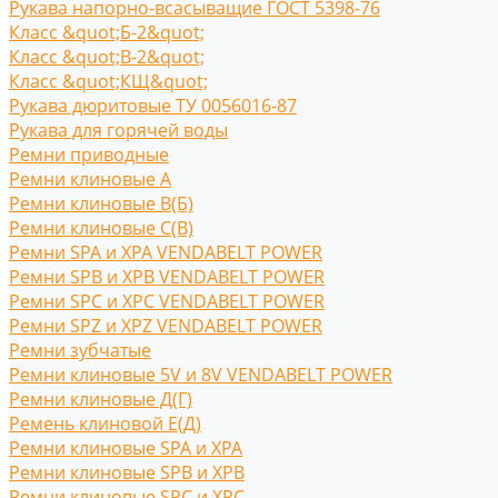
Рукава напорно-всасыващие ГОСТ 5398-76
Класс &quot;Б-2&quot;
Класс &quot;В-2&quot;
Класс &quot;КЩ&quot;
Рукава дюритовые ТУ 0056016-87
Рукава для горячей воды
Ремни приводные
Ремни клиновые A
Ремни клиновые В(Б)
Ремни клиновые С(B)
Ремни SPA и XPA VENDABELT POWER
Ремни SPB и XPB VENDABELT POWER
Ремни SPC и XPC VENDABELT POWER
Ремни SPZ и XPZ VENDABELT POWER
Ремни зубчатые
Ремни клиновые 5V и 8V VENDABELT POWER
Ремни клиновые Д(Г)
Ремень клиновой Е(Д)
Ремни клиновые SPA и XPA
Ремни клиновые SPB и XPB
Ремни клиновые SPC и XPC