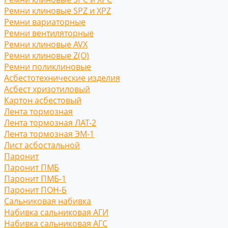
Ремни клиновые SPZ и XPZ
Ремни вариаторные
Ремни вентиляторные
Ремни клиновые AVX
Ремни клиновые Z(O)
Ремни поликлиновые
Асбестотехнические изделия
Асбест хризотиловый
Картон асбестовый
Лента тормозная
Лента тормозная ЛАТ-2
Лента тормозная ЭМ-1
Лист асбостальной
Паронит
Паронит ПМБ
Паронит ПМБ-1
Паронит ПОН-Б
Сальниковая набивка
Набивка сальниковая АГИ
Набивка сальниковая АГС