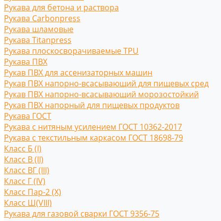
Рукава для бетона и раствора
Рукава Carbonpress
Рукава шламовые
Рукава Titanpress
Рукава плоскосворачиваемые TPU
Рукава ПВХ
Рукав ПВХ для ассенизаторных машин
Рукав ПВХ напорно-всасывающий для пищевых сред
Рукав ПВХ напорно-всасывающий морозостойкий
Рукав ПВХ напорный для пищевых продуктов
Рукава ГОСТ
Рукава с нитяным усилением ГОСТ 10362-2017
Рукава с текстильным каркасом ГОСТ 18698-79
Класс Б (I)
Класс В (II)
Класс ВГ (III)
Класс Г (IV)
Класс Пар-2 (X)
Класс Ш(VIII)
Рукава для газовой сварки ГОСТ 9356-75