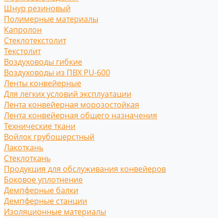
Шнур резиновый
Полимерные материалы
Капролон
Стеклотекстолит
Текстолит
Воздуховоды гибкие
Воздуховоды из ПВХ PU-600
Ленты конвейерные
Для легких условий эксплуатации
Лента конвейерная морозостойкая
Лента конвейерная общего назначения
Технические ткани
Войлок грубошерстный
Лакоткань
Стеклоткань
Продукция для обслуживания конвейеров
Боковое уплотнение
Демпферные балки
Демпферные станции
Изоляционные материалы