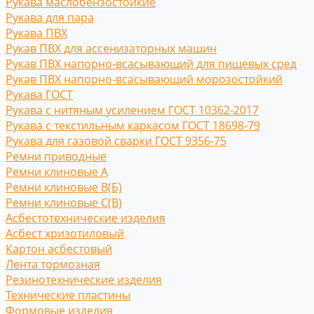
Рукава маслобензостойкие
Рукава для пара
Рукава ПВХ
Рукав ПВХ для ассенизаторных машин
Рукав ПВХ напорно-всасывающий для пищевых сред
Рукав ПВХ напорно-всасывающий морозостойкий
Рукава ГОСТ
Рукава с нитяным усилением ГОСТ 10362-2017
Рукава с текстильным каркасом ГОСТ 18698-79
Рукава для газовой сварки ГОСТ 9356-75
Ремни приводные
Ремни клиновые A
Ремни клиновые В(Б)
Ремни клиновые С(B)
Асбестотехнические изделия
Асбест хризотиловый
Картон асбестовый
Лента тормозная
Резинотехнические изделия
Технические пластины
Формовые изделия