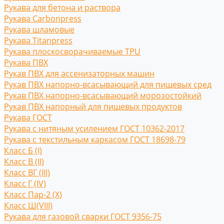
Рукава для бетона и раствора
Рукава Carbonpress
Рукава шламовые
Рукава Titanpress
Рукава плоскосворачиваемые TPU
Рукава ПВХ
Рукав ПВХ для ассенизаторных машин
Рукав ПВХ напорно-всасывающий для пищевых сред
Рукав ПВХ напорно-всасывающий морозостойкий
Рукав ПВХ напорный для пищевых продуктов
Рукава ГОСТ
Рукава с нитяным усилением ГОСТ 10362-2017
Рукава с текстильным каркасом ГОСТ 18698-79
Класс Б (I)
Класс В (II)
Класс ВГ (III)
Класс Г (IV)
Класс Пар-2 (X)
Класс Ш(VIII)
Рукава для газовой сварки ГОСТ 9356-75