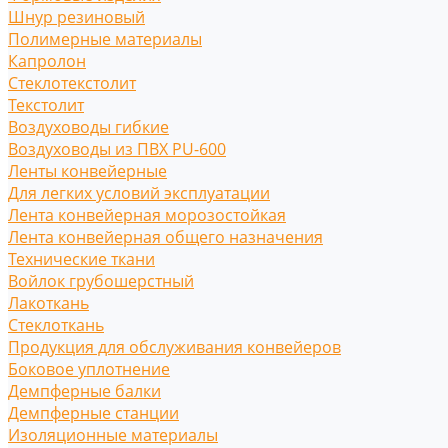
Шнур резиновый
Полимерные материалы
Капролон
Стеклотекстолит
Текстолит
Воздуховоды гибкие
Воздуховоды из ПВХ PU-600
Ленты конвейерные
Для легких условий эксплуатации
Лента конвейерная морозостойкая
Лента конвейерная общего назначения
Технические ткани
Войлок грубошерстный
Лакоткань
Стеклоткань
Продукция для обслуживания конвейеров
Боковое уплотнение
Демпферные балки
Демпферные станции
Изоляционные материалы