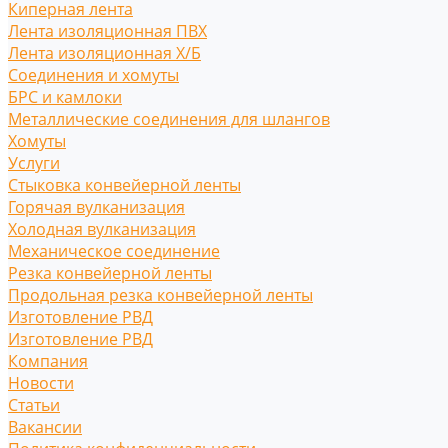
Киперная лента
Лента изоляционная ПВХ
Лента изоляционная Х/Б
Соединения и хомуты
БРС и камлоки
Металлические соединения для шлангов
Хомуты
Услуги
Стыковка конвейерной ленты
Горячая вулканизация
Холодная вулканизация
Механическое соединение
Резка конвейерной ленты
Продольная резка конвейерной ленты
Изготовление РВД
Изготовление РВД
Компания
Новости
Статьи
Вакансии