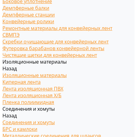
Боковое уплотнение
Демпферные балки
Демпферные станции
Конвейерные ролики
Ремонтные материалы для конвейерных лент
СВМПЭ
Скребки очищающие для конвейерных лент
Футеровка барабанов конвейерной ленты
Чистящие щетки для конвейерных лент
Изоляционные материалы
Назад
Изоляционные материалы
Киперная лента
Лента изоляционная ПВХ
Лента изоляционная Х/Б
Пленка полиимидная
Соединения и хомуты
Назад
Соединения и хомуты
БРС и камлоки
Металлические соединения для шлангов