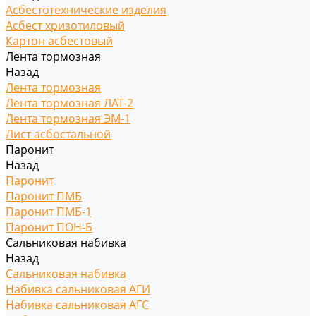
Асбестотехнические изделия
Асбест хризотиловый
Картон асбестовый
Лента тормозная
Назад
Лента тормозная
Лента тормозная ЛАТ-2
Лента тормозная ЭМ-1
Лист асбостальной
Паронит
Назад
Паронит
Паронит ПМБ
Паронит ПМБ-1
Паронит ПОН-Б
Сальниковая набивка
Назад
Сальниковая набивка
Набивка сальниковая АГИ
Набивка сальниковая АГС