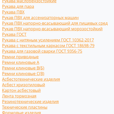
Рукава маслобензостойкие
Рукава для пара
Рукава ПВХ
Рукав ПВХ для ассенизаторных машин
Рукав ПВХ напорно-всасывающий для пищевых сред
Рукав ПВХ напорно-всасывающий морозостойкий
Рукава ГОСТ
Рукава с нитяным усилением ГОСТ 10362-2017
Рукава с текстильным каркасом ГОСТ 18698-79
Рукава для газовой сварки ГОСТ 9356-75
Ремни приводные
Ремни клиновые A
Ремни клиновые В(Б)
Ремни клиновые С(B)
Асбестотехнические изделия
Асбест хризотиловый
Картон асбестовый
Лента тормозная
Резинотехнические изделия
Технические пластины
Формовые изделия