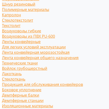
Шнур резиновый
Полимерные материалы
Капролон
Стеклотекстолит
Текстолит
Воздуховоды гибкие
Воздуховоды из ПВХ PU-600
Ленты конвейерные
Для легких условий эксплуатации
Лента конвейерная морозостойкая
Лента конвейерная общего назначения
Технические ткани
Войлок грубошерстный
Лакоткань
Стеклоткань
Продукция для обслуживания конвейеров
Боковое уплотнение
Демпферные балки
Демпферные станции
Изоляционные материалы