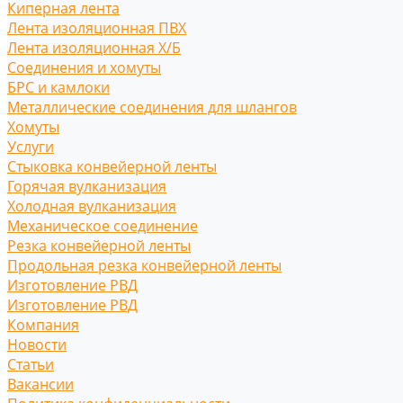
Киперная лента
Лента изоляционная ПВХ
Лента изоляционная Х/Б
Соединения и хомуты
БРС и камлоки
Металлические соединения для шлангов
Хомуты
Услуги
Стыковка конвейерной ленты
Горячая вулканизация
Холодная вулканизация
Механическое соединение
Резка конвейерной ленты
Продольная резка конвейерной ленты
Изготовление РВД
Изготовление РВД
Компания
Новости
Статьи
Вакансии