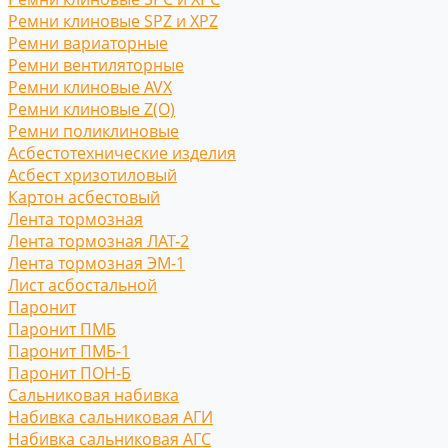
Ремни клиновые SPZ и XPZ
Ремни вариаторные
Ремни вентиляторные
Ремни клиновые AVX
Ремни клиновые Z(O)
Ремни поликлиновые
Асбестотехнические изделия
Асбест хризотиловый
Картон асбестовый
Лента тормозная
Лента тормозная ЛАТ-2
Лента тормозная ЭМ-1
Лист асбостальной
Паронит
Паронит ПМБ
Паронит ПМБ-1
Паронит ПОН-Б
Сальниковая набивка
Набивка сальниковая АГИ
Набивка сальниковая АГС