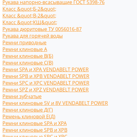
Рукава напорно-всасыващие ГОСТ 5398-76
Класс &quot;Б-2&quot;
Класс &quot;В-2&quot;
Класс &quot;КЩ&quot;
Рукава дюритовые ТУ 0056016-87
Рукава для горячей воды
Ремни приводные
Ремни клиновые A
Ремни клиновые В(Б)
Ремни клиновые С(B)
Ремни SPA и XPA VENDABELT POWER
Ремни SPB и XPB VENDABELT POWER
Ремни SPC и XPC VENDABELT POWER
Ремни SPZ и XPZ VENDABELT POWER
Ремни зубчатые
Ремни клиновые 5V и 8V VENDABELT POWER
Ремни клиновые Д(Г)
Ремень клиновой Е(Д)
Ремни клиновые SPA и XPA
Ремни клиновые SPB и XPB
Ремни клиновые SPC и XPC