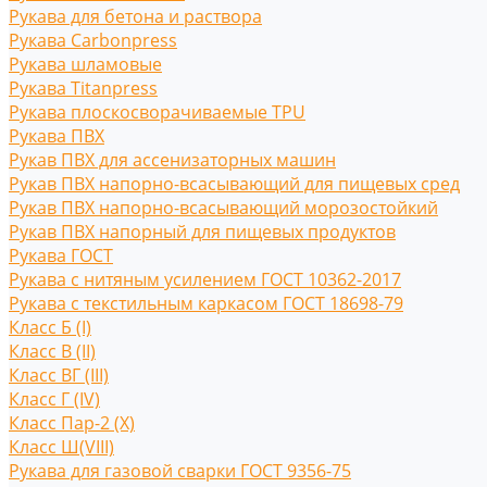
Рукава для бетона и раствора
Рукава Carbonpress
Рукава шламовые
Рукава Titanpress
Рукава плоскосворачиваемые TPU
Рукава ПВХ
Рукав ПВХ для ассенизаторных машин
Рукав ПВХ напорно-всасывающий для пищевых сред
Рукав ПВХ напорно-всасывающий морозостойкий
Рукав ПВХ напорный для пищевых продуктов
Рукава ГОСТ
Рукава с нитяным усилением ГОСТ 10362-2017
Рукава с текстильным каркасом ГОСТ 18698-79
Класс Б (I)
Класс В (II)
Класс ВГ (III)
Класс Г (IV)
Класс Пар-2 (X)
Класс Ш(VIII)
Рукава для газовой сварки ГОСТ 9356-75