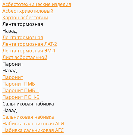
Асбестотехнические изделия
Асбест хризотиловый
Картон асбестовый
Лента тормозная
Назад
Лента тормозная
Лента тормозная ЛАТ-2
Лента тормозная ЭМ-1
Лист асбостальной
Паронит
Назад
Паронит
Паронит ПМБ
Паронит ПМБ-1
Паронит ПОН-Б
Сальниковая набивка
Назад
Сальниковая набивка
Набивка сальниковая АГИ
Набивка сальниковая АГС