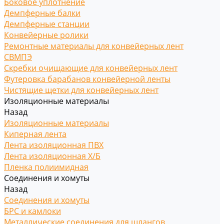
Боковое уплотнение
Демпферные балки
Демпферные станции
Конвейерные ролики
Ремонтные материалы для конвейерных лент
СВМПЭ
Скребки очищающие для конвейерных лент
Футеровка барабанов конвейерной ленты
Чистящие щетки для конвейерных лент
Изоляционные материалы
Назад
Изоляционные материалы
Киперная лента
Лента изоляционная ПВХ
Лента изоляционная Х/Б
Пленка полиимидная
Соединения и хомуты
Назад
Соединения и хомуты
БРС и камлоки
Металлические соединения для шлангов