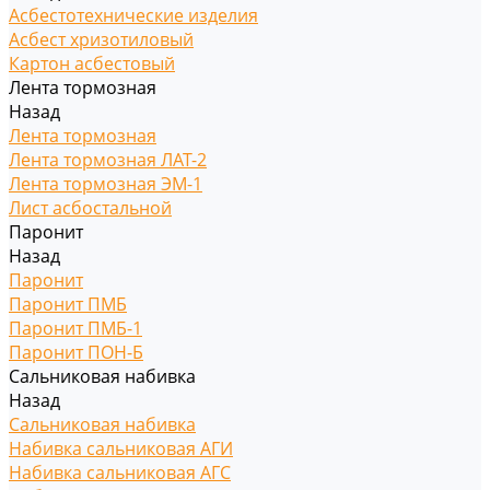
Асбестотехнические изделия
Асбест хризотиловый
Картон асбестовый
Лента тормозная
Назад
Лента тормозная
Лента тормозная ЛАТ-2
Лента тормозная ЭМ-1
Лист асбостальной
Паронит
Назад
Паронит
Паронит ПМБ
Паронит ПМБ-1
Паронит ПОН-Б
Сальниковая набивка
Назад
Сальниковая набивка
Набивка сальниковая АГИ
Набивка сальниковая АГС