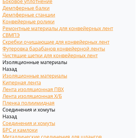
Боковое уплотнение
Демпферные балки
Демпферные станции
Конвейерные ролики
Ремонтные материалы для конвейерных лент
СВМПЭ
Скребки очищающие для конвейерных лент
Футеровка барабанов конвейерной ленты
Чистящие щетки для конвейерных лент
Изоляционные материалы
Назад
Изоляционные материалы
Киперная лента
Лента изоляционная ПВХ
Лента изоляционная Х/Б
Пленка полиимидная
Соединения и хомуты
Назад
Соединения и хомуты
БРС и камлоки
Металлические соединения для шлангов